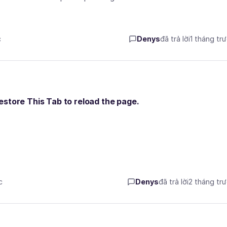
c
Denys
đã trả lời
1 tháng tr
estore This Tab to reload the page.
c
Denys
đã trả lời
2 tháng tr