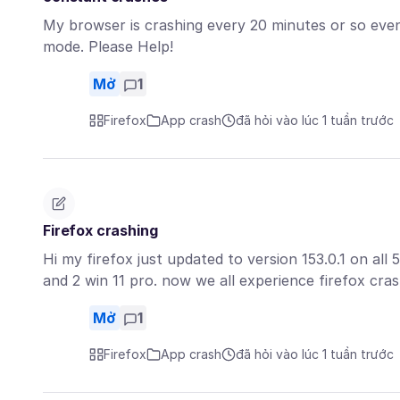
My browser is crashing every 20 minutes or so even 
mode. Please Help!
Mở
1
Firefox
App crash
đã hỏi vào lúc 1 tuần trước
Firefox crashing
Hi my firefox just updated to version 153.0.1 on al
and 2 win 11 pro. now we all experience firefox cr
Mở
1
Firefox
App crash
đã hỏi vào lúc 1 tuần trước