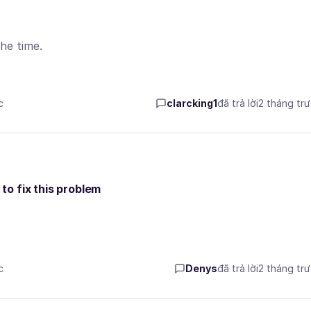
the time.
c
clarcking1
đã trả lời
2 tháng tr
o fix this problem
c
Denys
đã trả lời
2 tháng tr