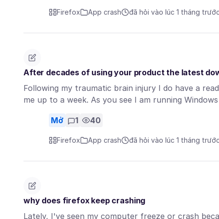
Firefox
App crash
đã hỏi vào lúc 1 tháng trướ
After decades of using your product the latest dow
Following my traumatic brain injury I do have a read
me up to a week. As you see I am running Windows
Mở
1
40
Firefox
App crash
đã hỏi vào lúc 1 tháng trướ
why does firefox keep crashing
Lately, I've seen my computer freeze or crash beca