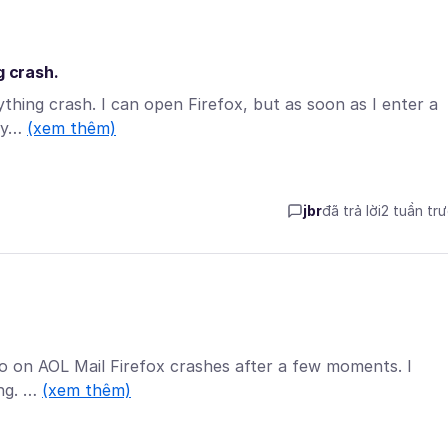
g crash.
rything crash. I can open Firefox, but as soon as I enter a
try…
(xem thêm)
jbr
đã trả lời
2 tuần tr
o on AOL Mail Firefox crashes after a few moments. I
ing. …
(xem thêm)