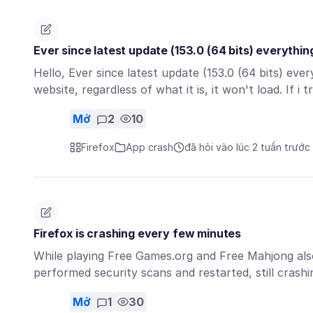
Ever since latest update (153.0 (64 bits) everythin
Hello, Ever since latest update (153.0 (64 bits) eve
website, regardless of what it is, it won't load. If i 
Mở
2
10
Firefox
App crash
đã hỏi vào lúc 2 tuần trước
Firefox is crashing every few minutes
While playing Free Games.org and Free Mahjong als
performed security scans and restarted, still crash
Mở
1
30