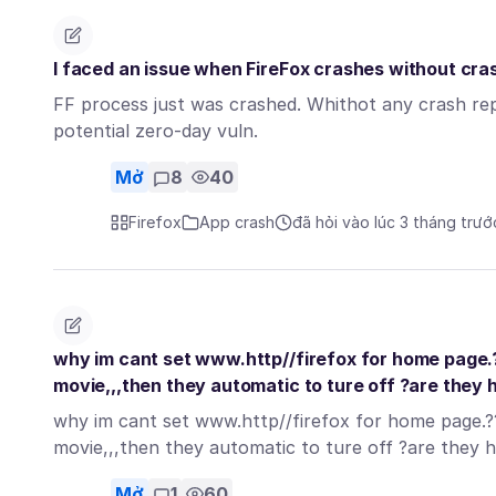
I faced an issue when FireFox crashes without cras
FF process just was crashed. Whithot any crash repor
potential zero-day vuln.
Mở
8
40
Firefox
App crash
đã hỏi vào lúc 3 tháng trướ
why im cant set www.http//firefox for home page
movie,,,then they automatic to ture off ?are they 
why im cant set www.http//firefox for home page.
movie,,,then they automatic to ture off ?are they
Mở
1
60