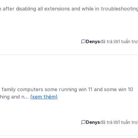
after disabling all extensions and while in troubleshootin
Denys
đã trả lời
1 tuần tr
l 5 family computers some running win 11 and some win 10
ashing and n…
(xem thêm)
Denys
đã trả lời
1 tuần tr