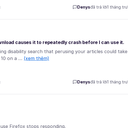
c
Denys
đã trả lời
1 tháng tr
nload causes it to repeatedly crash before I can use it.
ing disability search that perusing your articles could take
 10 on a …
(xem thêm)
c
Denys
đã trả lời
1 tháng tr
use Firefox stops responding.