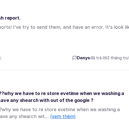
h report.
ts! I've try to send them, and have an error. It's look li
c
Denys
đã trả lời
3 tháng tr
.??why we have to re store evetime when we washing a
have any shearch with out of the google ?
??why we have to re store evetime when we washing a
 have any shearch wit…
(xem thêm)