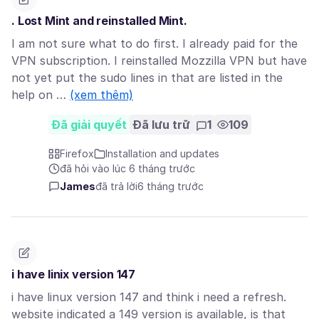
. Lost Mint and reinstalled Mint.
I am not sure what to do first. I already paid for the
VPN subscription. I reinstalled Mozzilla VPN but have
not yet put the sudo lines in that are listed in the
help on …
(xem thêm)
Đã giải quyết
Đã lưu trữ
1
109
Firefox
Installation and updates
đã hỏi vào lúc 6 tháng trước
James
đã trả lời
6 tháng trước
i have linix version 147
i have linux version 147 and think i need a refresh.
website indicated a 149 version is available, is that