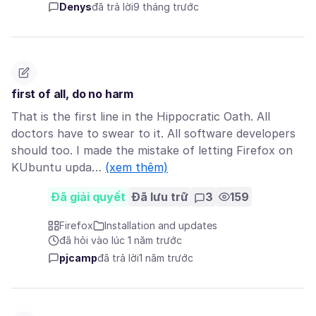
Denys
đã trả lời
9 tháng trước
first of all, do no harm
That is the first line in the Hippocratic Oath. All
doctors have to swear to it. All software developers
should too. I made the mistake of letting Firefox on
KUbuntu upda…
(xem thêm)
Đã giải quyết
Đã lưu trữ
3
159
Firefox
Installation and updates
đã hỏi vào lúc 1 năm trước
pjcamp
đã trả lời
1 năm trước