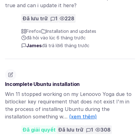
true and can i update it here?
Đã lưu trữ
1
228
Firefox
Installation and updates
đã hỏi vào lúc 6 tháng trước
James
đã trả lời
6 tháng trước
Incomplete Ubuntu installation
Win 11 stopped working on my Lenoovo Yoga due to
bitlocker key requirement that does not exist I'm in
the process of installing Ubuntu during the
installation something w…
(xem thêm)
Đã giải quyết
Đã lưu trữ
1
308