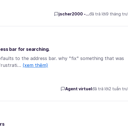
jscher2000 -...
đã trả lời
9 tháng tr
ress bar for searching.
efaults to the address bar. why "fix" something that was
 frustrati…
(xem thêm)
Agent virtuel
đã trả lời
2 tuần tr
rs