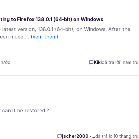
ating to Firefox 138.0.1 (64-bit) on Windows
latest version, 138.0.1 (64-bit), on Windows. After the
screen mode …
(xem thêm)
trước
Kiki
đã trả lời
1 năm tr
 can it be restored ?
jscher2000 -...
đã trả lời
10 tháng tr