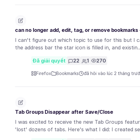
can no longer add, edit, tag, or remove bookmarks 
I can't figure out which topic to use for this but I 
the address bar the star icon is filled in, and existi
Đã giải quyết
22
1
270
Firefox
Bookmarks
đã hỏi vào lúc 2 tháng trư
Tab Groups Disappear after Save/Close
I was excited to receive the new Tab Groups featur
'lost' dozens of tabs. Here's what I did: I created 