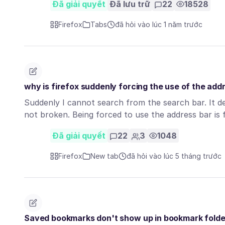
Đã giải quyết
Đã lưu trữ
22
18528
Firefox
Tabs
đã hỏi vào lúc 1 năm trước
why is firefox suddenly forcing the use of the add
Suddenly I cannot search from the search bar. It d
not broken. Being forced to use the address bar is
Đã giải quyết
22
3
1048
Firefox
New tab
đã hỏi vào lúc 5 tháng trước
Saved bookmarks don't show up in bookmark folde