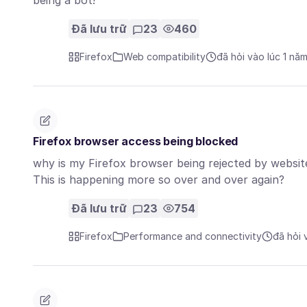
being a bot!
Đã lưu trữ
23
460
Firefox
Web compatibility
đã hỏi vào lúc 1 nă
Firefox browser access being blocked
why is my Firefox browser being rejected by website
This is happening more so over and over again?
Đã lưu trữ
23
754
Firefox
Performance and connectivity
đã hỏi 