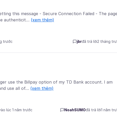
etting this message - Secure Connection Failed - The pag
he authenticit…
(xem thêm)
ng trước
jbr
đã trả lời
2 tháng tr
nger use the Billpay option of my TD Bank account. I am
and use all of…
(xem thêm)
vào lúc 1 năm trước
NoahSUMO
đã trả lời
1 năm tr