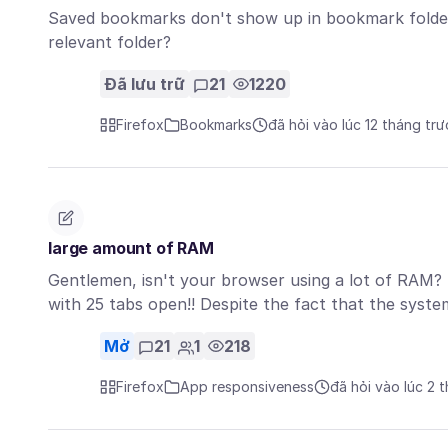
Saved bookmarks don't show up in bookmark folders
relevant folder?
Đã lưu trữ
21
1220
Firefox
Bookmarks
đã hỏi vào lúc 12 tháng tr
large amount of RAM
Gentlemen, isn't your browser using a lot of RAM? I
with 25 tabs open!! Despite the fact that the syst
Mở
21
1
218
Firefox
App responsiveness
đã hỏi vào lúc 2 