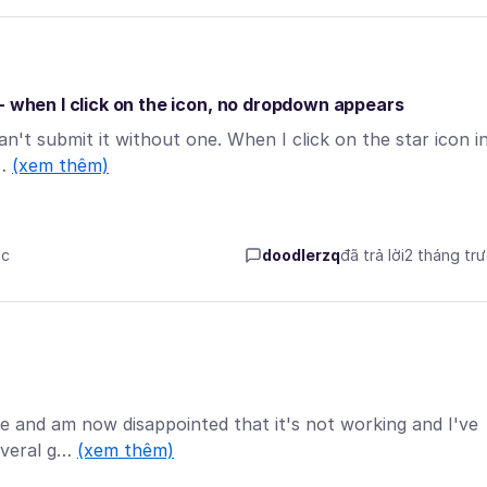
- when I click on the icon, no dropdown appears
can't submit it without one. When I click on the star icon i
n…
(xem thêm)
ớc
doodlerzq
đã trả lời
2 tháng tr
e and am now disappointed that it's not working and I've
several g…
(xem thêm)