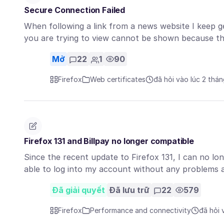
Secure Connection Failed
When following a link from a news website I keep g
you are trying to view cannot be shown because t
Mở
22
1
90
Firefox
Web certificates
đã hỏi vào lúc 2 thá
Firefox 131 and Billpay no longer compatible
Since the recent update to Firefox 131, I can no lo
able to log into my account without any problems 
Đã giải quyết
Đã lưu trữ
22
579
Firefox
Performance and connectivity
đã hỏi 