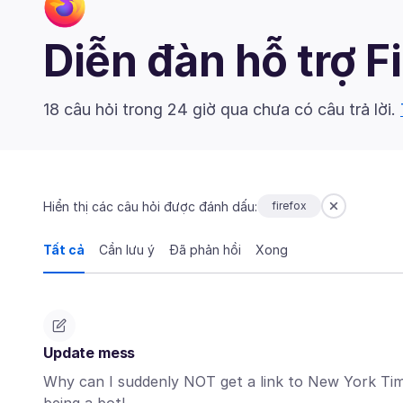
Diễn đàn hỗ trợ F
18 câu hỏi trong 24 giờ qua chưa có câu trả lời.
Hiển thị các câu hỏi được đánh dấu:
firefox
Tất cả
Cần lưu ý
Đã phản hồi
Xong
Update mess
Why can I suddenly NOT get a link to New York Time