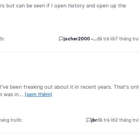
 but can be seen if I open history and open up the
ước
jscher2000 -...
đã trả lời
7 tháng tr
've been freaking out about it in recent years. That's onl
em was in…
(xem thêm)
tháng trước
jbr
đã trả lời
2 tháng tr