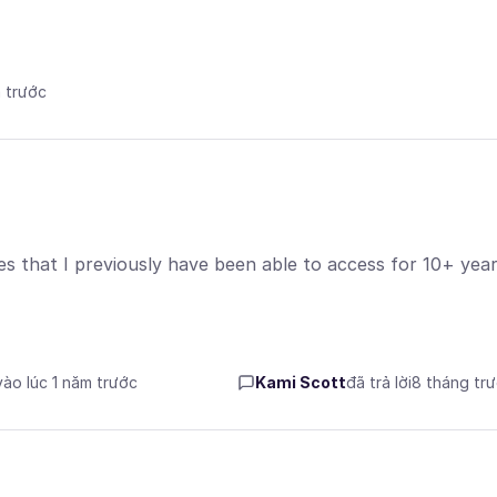
m trước
s that I previously have been able to access for 10+ year
vào lúc 1 năm trước
Kami Scott
đã trả lời
8 tháng tr