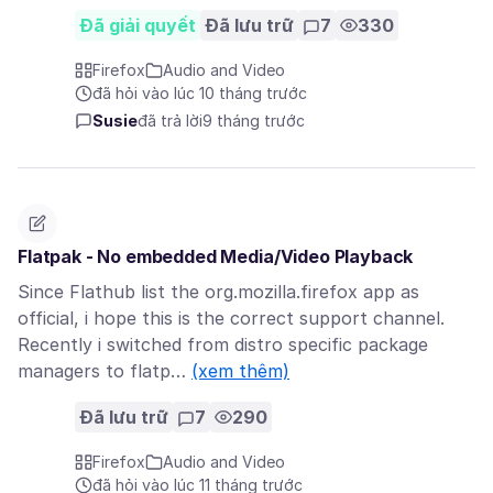
Đã giải quyết
Đã lưu trữ
7
330
Firefox
Audio and Video
đã hỏi vào lúc 10 tháng trước
Susie
đã trả lời
9 tháng trước
Flatpak - No embedded Media/Video Playback
Since Flathub list the org.mozilla.firefox app as
official, i hope this is the correct support channel.
Recently i switched from distro specific package
managers to flatp…
(xem thêm)
Đã lưu trữ
7
290
Firefox
Audio and Video
đã hỏi vào lúc 11 tháng trước