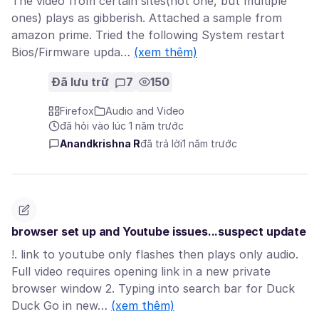
The video from certain sites(not one, but multiple
ones) plays as gibberish. Attached a sample from
amazon prime. Tried the following System restart
Bios/Firmware upda…
(xem thêm)
Đã lưu trữ
7
150
Firefox
Audio and Video
đã hỏi vào lúc 1 năm trước
Anandkrishna R
đã trả lời
1 năm trước
browser set up and Youtube issues...suspect update
!. link to youtube only flashes then plays only audio.
Full video requires opening link in a new private
browser window 2. Typing into search bar for Duck
Duck Go in new…
(xem thêm)