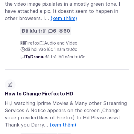
the video image pixalates in a mostly green tone. I
have attached a pic. It doesnt seem to happen in
other browsers. I…
(xem thêm)
Đã lưu trữ
6
60
Firefox
Audio and Video
đã hỏi vào lúc 1 năm trước
TyDraniu
đã trả lời
1 năm trước
How to Change Firefox to HD
Hi,I watching Iprime Movies & Many other Streaming
Services A Notice appears on the screen ,Change
youe provider(likes of Firefox) to Hd Please assist
Thank you Darry…
(xem thêm)