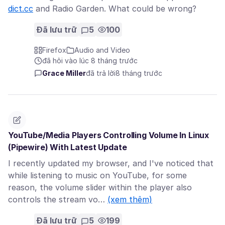
dict.cc
and Radio Garden. What could be wrong?
Đã lưu trữ
5
100
Firefox
Audio and Video
đã hỏi vào lúc 8 tháng trước
Grace Miller
đã trả lời
8 tháng trước
YouTube/Media Players Controlling Volume In Linux
(Pipewire) With Latest Update
I recently updated my browser, and I've noticed that
while listening to music on YouTube, for some
reason, the volume slider within the player also
controls the stream vo…
(xem thêm)
Đã lưu trữ
5
199