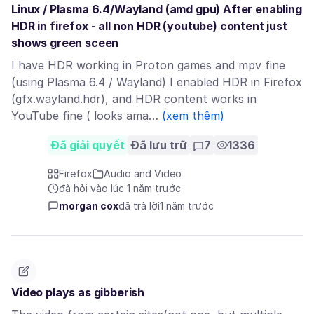
Linux / Plasma 6.4/Wayland (amd gpu) After enabling
HDR in firefox - all non HDR (youtube) content just
shows green sceen
I have HDR working in Proton games and mpv fine
(using Plasma 6.4 / Wayland) I enabled HDR in Firefox
(gfx.wayland.hdr), and HDR content works in
YouTube fine ( looks ama…
(xem thêm)
Đã giải quyết
Đã lưu trữ
7
1336
Firefox
Audio and Video
đã hỏi vào lúc 1 năm trước
morgan cox
đã trả lời
1 năm trước
Video plays as gibberish