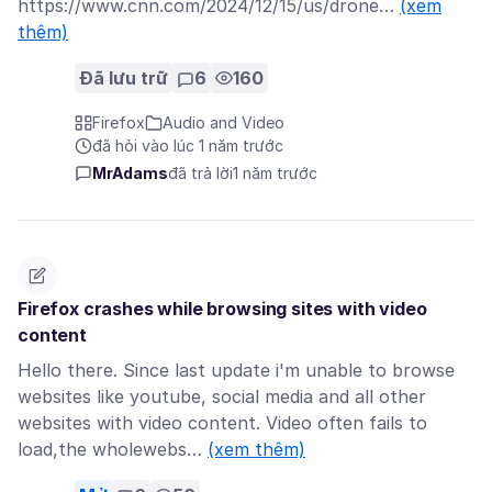
https://www.cnn.com/2024/12/15/us/drone…
(xem
thêm)
Đã lưu trữ
6
160
Firefox
Audio and Video
đã hỏi vào lúc 1 năm trước
MrAdams
đã trả lời
1 năm trước
Firefox crashes while browsing sites with video
content
Hello there. Since last update i'm unable to browse
websites like youtube, social media and all other
websites with video content. Video often fails to
load,the wholewebs…
(xem thêm)