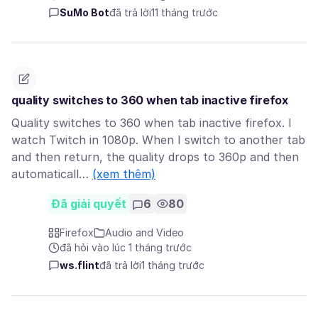
SuMo Bot
đã trả lời
11 tháng trước
quality switches to 360 when tab inactive firefox
Quality switches to 360 when tab inactive firefox. I
watch Twitch in 1080p. When I switch to another tab
and then return, the quality drops to 360p and then
automaticall…
(xem thêm)
Đã giải quyết
6
80
Firefox
Audio and Video
đã hỏi vào lúc 1 tháng trước
ws.flint
đã trả lời
1 tháng trước