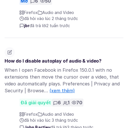
Mở
6
50
Firefox
Audio and Video
đã hỏi vào lúc 2 tháng trước
jbr
đã trả lời
2 tuần trước
How do I disable autoplay of audio & video?
When I open Facebook in Firefox 150.0.1 with no
extensions then move the cursor over a video, that
video automatically plays. Preferences | Privacy and
Security | Browse…
(xem thêm)
Đã giải quyết
6
1
70
Firefox
Audio and Video
đã hỏi vào lúc 3 tháng trước
John Bartley
đã trả lời
3 tháng trước