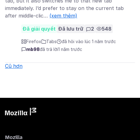
tab, but it also switches me to that new tab
immediately. I’d prefer to stay on the current tab
after middle-clic…
(xem thêm)
Đã giải quyết
Đã lưu trữ
2
548
Firefox
Tabs
đã hỏi vào lúc 1 năm trước
mb98
đã trả lời
1 năm trước
Cũ hơn
Mozilla