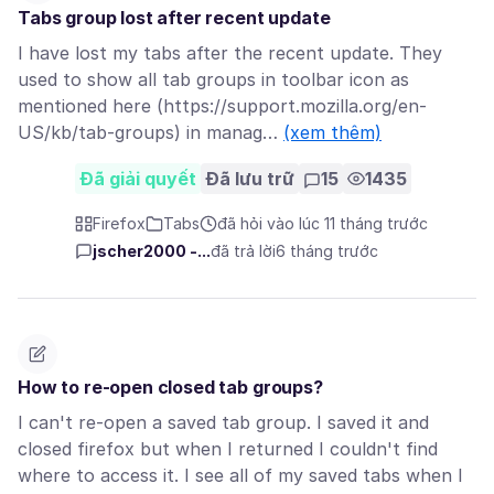
Tabs group lost after recent update
I have lost my tabs after the recent update. They
used to show all tab groups in toolbar icon as
mentioned here (https://support.mozilla.org/en-
US/kb/tab-groups) in manag…
(xem thêm)
Đã giải quyết
Đã lưu trữ
15
1435
Firefox
Tabs
đã hỏi vào lúc 11 tháng trước
jscher2000 -...
đã trả lời
6 tháng trước
How to re-open closed tab groups?
I can't re-open a saved tab group. I saved it and
closed firefox but when I returned I couldn't find
where to access it. I see all of my saved tabs when I