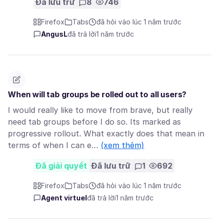
Đã lưu trữ
8
746
Firefox
Tabs
đã hỏi vào lúc 1 năm trước
AngusL
đã trả lời
1 năm trước
When will tab groups be rolled out to all users?
I would really like to move from brave, but really
need tab groups before I do so. Its marked as
progressive rollout. What exactly does that mean in
terms of when I can e…
(xem thêm)
Đã giải quyết
Đã lưu trữ
1
692
Firefox
Tabs
đã hỏi vào lúc 1 năm trước
Agent virtuel
đã trả lời
1 năm trước