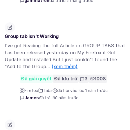
gammatron
đã trả lời
2 tháng trước
Group tab isn't Working
I've got Reading the full Article on GROUP TABS that
has been released yesterday on My Firefox it Got
Update and Installed But I just couldn't found the
"Add to the Group…
(xem thêm)
Đã giải quyết
Đã lưu trữ
3
1008
Firefox
Tabs
đã hỏi vào lúc 1 năm trước
James
đã trả lời
1 năm trước