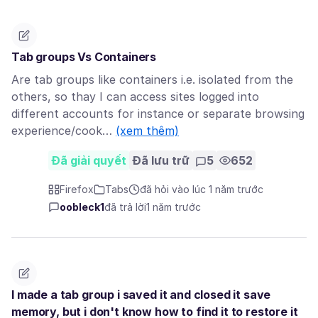
Tab groups Vs Containers
Are tab groups like containers i.e. isolated from the
others, so thay I can access sites logged into
different accounts for instance or separate browsing
experience/cook…
(xem thêm)
Đã giải quyết
Đã lưu trữ
5
652
Firefox
Tabs
đã hỏi vào lúc 1 năm trước
oobleck1
đã trả lời
1 năm trước
I made a tab group i saved it and closed it save
memory, but i don't know how to find it to restore it