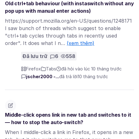
Old ctrl+tab behaviour (with instaswitch without any
pop ups with manual enter actions)
https://support.mozilla.org/en-US/questions/1248171
I saw bunch of threads which suggest to enable
"ctrl+tab cycles through tabs in recently used
order". It does what I n…
(xem thêm)
Đã lưu trữ
6
558
Firefox
Tabs
đã hỏi vào lúc 10 tháng trước
jscher2000 -...
đã trả lời
10 tháng trước
Middle-click opens link in new tab and switches to it
— how to stop the auto-switch?
When I middle-click a link in Firefox, it opens in a new