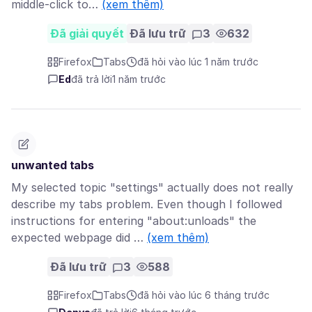
middle-click to…
(xem thêm)
Đã giải quyết
Đã lưu trữ
3
632
Firefox
Tabs
đã hỏi vào lúc 1 năm trước
Ed
đã trả lời
1 năm trước
unwanted tabs
My selected topic "settings" actually does not really
describe my tabs problem. Even though I followed
instructions for entering "about:unloads" the
expected webpage did …
(xem thêm)
Đã lưu trữ
3
588
Firefox
Tabs
đã hỏi vào lúc 6 tháng trước