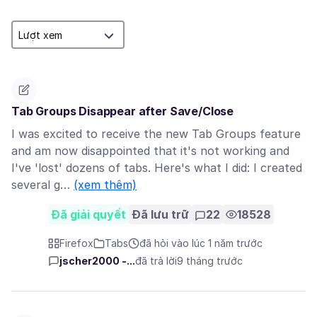
Tab Groups Disappear after Save/Close
I was excited to receive the new Tab Groups feature
and am now disappointed that it's not working and
I've 'lost' dozens of tabs. Here's what I did: I created
several g…
(xem thêm)
Đã giải quyết
Đã lưu trữ
22
18528
Firefox
Tabs
đã hỏi vào lúc 1 năm trước
jscher2000 -...
đã trả lời
9 tháng trước