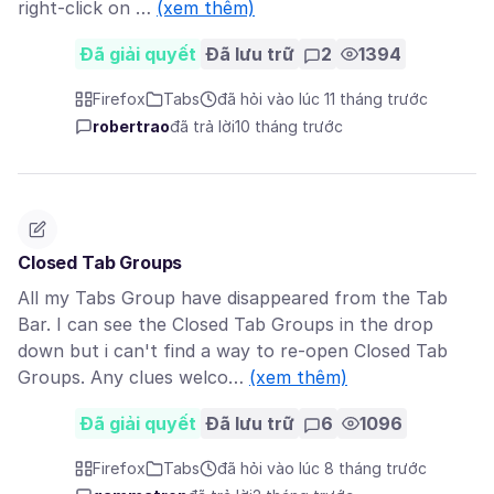
right-click on …
(xem thêm)
Đã giải quyết
Đã lưu trữ
2
1394
Firefox
Tabs
đã hỏi vào lúc 11 tháng trước
robertrao
đã trả lời
10 tháng trước
Closed Tab Groups
All my Tabs Group have disappeared from the Tab
Bar. I can see the Closed Tab Groups in the drop
down but i can't find a way to re-open Closed Tab
Groups. Any clues welco…
(xem thêm)
Đã giải quyết
Đã lưu trữ
6
1096
Firefox
Tabs
đã hỏi vào lúc 8 tháng trước