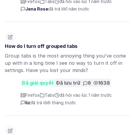
Firefox
Tabs
đã hỏi vào lúc 1 năm trước
Jena Rose
đã trả lời
1 năm trước
How do I turn off grouped tabs
Group tabs is the most annoying thing you've come
up with in a long time I see no way to turn it off in
settings. Have you lost your minds?
Đã giải quyết
Đã lưu trữ
6
1638
Firefox
Tabs
đã hỏi vào lúc 1 năm trước
liz
đã trả lời
6 tháng trước