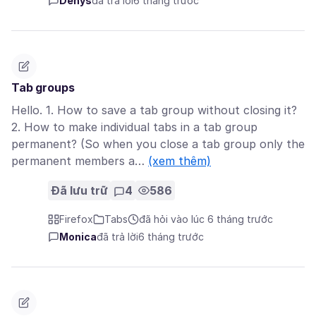
Denys
đã trả lời
6 tháng trước
Tab groups
Hello. 1. How to save a tab group without closing it?
2. How to make individual tabs in a tab group
permanent? (So when you close a tab group only the
permanent members a…
(xem thêm)
Đã lưu trữ
4
586
Firefox
Tabs
đã hỏi vào lúc 6 tháng trước
Monica
đã trả lời
6 tháng trước