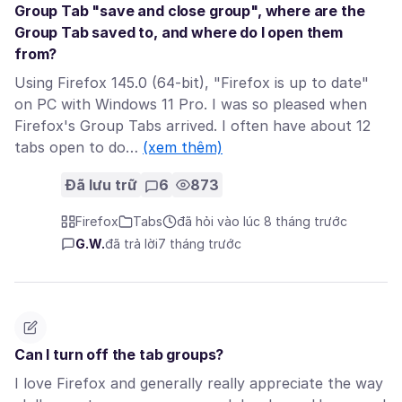
Group Tab "save and close group", where are the
Group Tab saved to, and where do I open them
from?
Using Firefox 145.0 (64-bit), "Firefox is up to date"
on PC with Windows 11 Pro. I was so pleased when
Firefox's Group Tabs arrived. I often have about 12
tabs open to do…
(xem thêm)
Đã lưu trữ
6
873
Firefox
Tabs
đã hỏi vào lúc 8 tháng trước
G.W.
đã trả lời
7 tháng trước
Can I turn off the tab groups?
I love Firefox and generally really appreciate the way