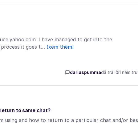
y guce.yahoo.com. I have managed to get into the
n process it goes t…
(xem thêm)
dariuspumma
đã trả lời
1 năm tr
 return to same chat?
am using and how to return to a particular chat and/or bes