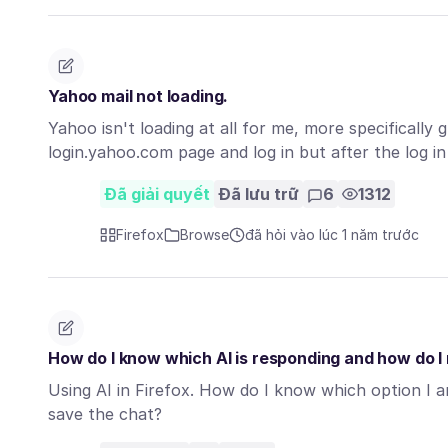
Yahoo mail not loading.
Yahoo isn't loading at all for me, more specificall
login.yahoo.com page and log in but after the log i
Đã giải quyết
Đã lưu trữ
6
1312
Firefox
Browse
đã hỏi vào lúc 1 năm trước
How do I know which AI is responding and how do I
Using AI in Firefox. How do I know which option I 
save the chat?