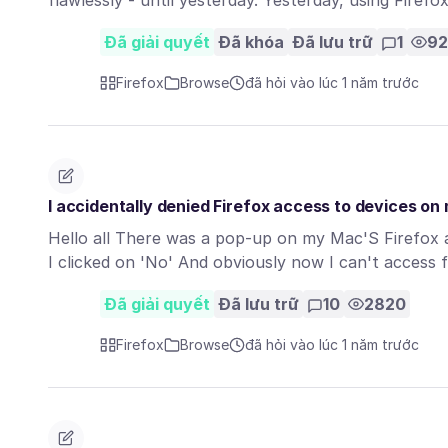
flawlessly - until yesterday. Yesterday, using Firef
Đã giải quyết
Đã khóa
Đã lưu trữ
1
92
Firefox
Browse
đã hỏi vào lúc 1 năm trước
I accidentally denied Firefox access to devices on
Hello all There was a pop-up on my Mac'S Firefox as
I clicked on 'No' And obviously now I can't acces
Đã giải quyết
Đã lưu trữ
10
2820
Firefox
Browse
đã hỏi vào lúc 1 năm trước