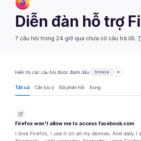
Diễn đàn hỗ trợ F
7 câu hỏi trong 24 giờ qua chưa có câu trả lời.
T
Hiển thị các câu hỏi được đánh dấu:
browse
Tất cả
Cần lưu ý
Đã phản hồi
Xong
Firefox won't allow me to access facebook.com
I love Firefox, I use it on all my devices. And daily