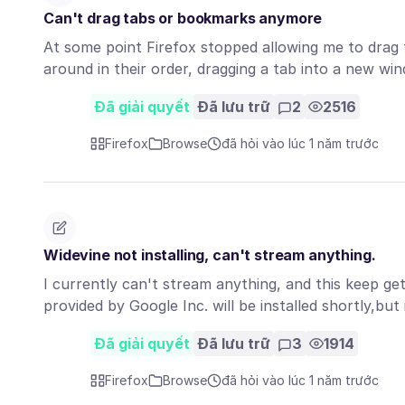
Can't drag tabs or bookmarks anymore
At some point Firefox stopped allowing me to drag
around in their order, dragging a tab into a new w
Đã giải quyết
Đã lưu trữ
2
2516
Firefox
Browse
đã hỏi vào lúc 1 năm trước
Widevine not installing, can't stream anything.
I currently can't stream anything, and this keep g
provided by Google Inc. will be installed shortly,but
Đã giải quyết
Đã lưu trữ
3
1914
Firefox
Browse
đã hỏi vào lúc 1 năm trước