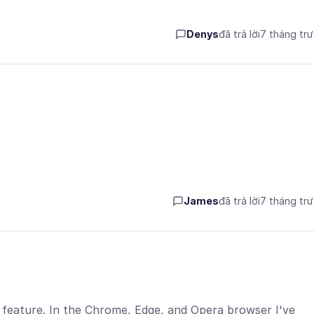
Denys
đã trả lời
7 tháng tr
James
đã trả lời
7 tháng tr
w feature. In the Chrome, Edge, and Opera browser I've