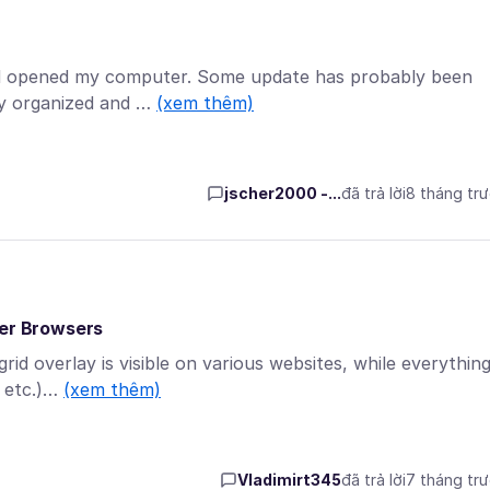
d opened my computer. Some update has probably been
tly organized and …
(xem thêm)
jscher2000 -...
đã trả lời
8 tháng tr
her Browsers
rid overlay is visible on various websites, while everythin
, etc.)…
(xem thêm)
Vladimirt345
đã trả lời
7 tháng tr