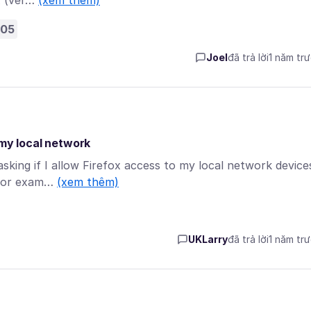
ox (ver…
(xem thêm)
05
Joel
đã trả lời
1 năm tr
 my local network
king if I allow Firefox access to my local network device
s for exam…
(xem thêm)
UKLarry
đã trả lời
1 năm tr