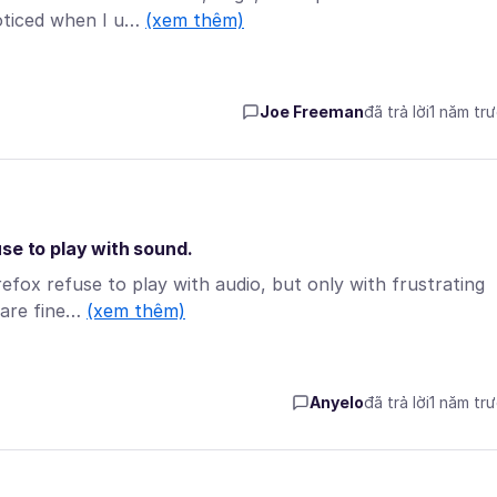
noticed when I u…
(xem thêm)
Joe Freeman
đã trả lời
1 năm tr
se to play with sound.
refox refuse to play with audio, but only with frustrating
 are fine…
(xem thêm)
Anyelo
đã trả lời
1 năm tr