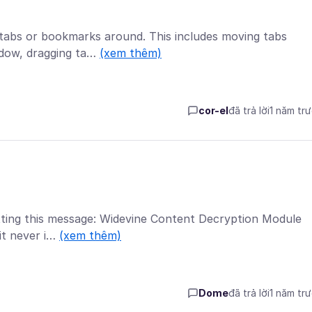
 tabs or bookmarks around. This includes moving tabs
indow, dragging ta…
(xem thêm)
cor-el
đã trả lời
1 năm tr
etting this message: Widevine Content Decryption Module
 it never i…
(xem thêm)
Dome
đã trả lời
1 năm tr