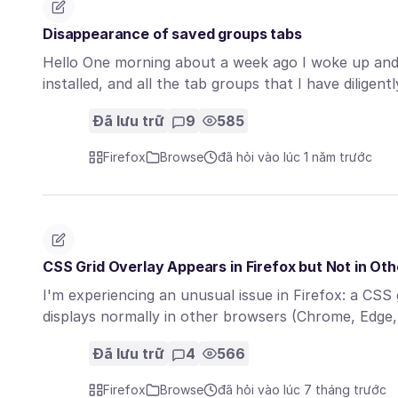
Disappearance of saved groups tabs
Hello One morning about a week ago I woke up an
installed, and all the tab groups that I have diligen
Đã lưu trữ
9
585
Firefox
Browse
đã hỏi vào lúc 1 năm trước
CSS Grid Overlay Appears in Firefox but Not in Ot
I'm experiencing an unusual issue in Firefox: a CSS g
displays normally in other browsers (Chrome, Edge
Đã lưu trữ
4
566
Firefox
Browse
đã hỏi vào lúc 7 tháng trước