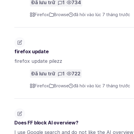
Đã lưu trữ
1
734
Firefox
Browse
đã hỏi vào lúc 7 tháng trước
firefox update
firefox update pilezz
Đã lưu trữ
1
722
Firefox
Browse
đã hỏi vào lúc 7 tháng trước
Does FF block AI overview?
I use Google search and do not like the AI overvie