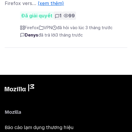
Firefox vers…
(xem thêm)
Đã giải quyết
1
99
Firefox
VPN
đã hỏi vào lúc 3 tháng trước
Denys
đã trả lời
3 tháng trước
Mozilla
Báo cáo lạm dụng thương hiệu