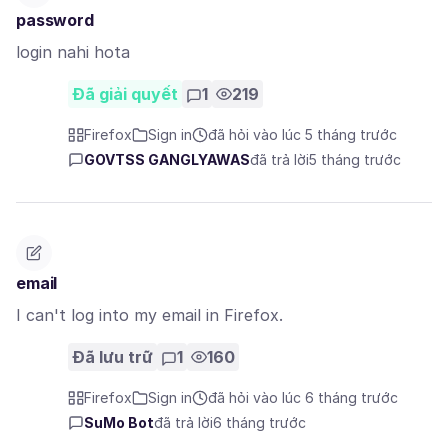
password
login nahi hota
Đã giải quyết
1
219
Firefox
Sign in
đã hỏi vào lúc 5 tháng trước
GOVTSS GANGLYAWAS
đã trả lời
5 tháng trước
email
I can't log into my email in Firefox.
Đã lưu trữ
1
160
Firefox
Sign in
đã hỏi vào lúc 6 tháng trước
SuMo Bot
đã trả lời
6 tháng trước