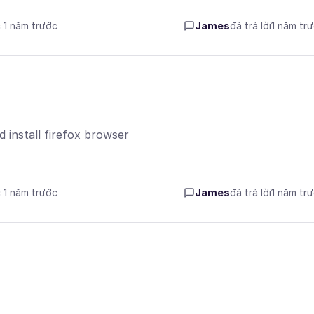
c 1 năm trước
James
đã trả lời
1 năm tr
 install firefox browser
c 1 năm trước
James
đã trả lời
1 năm tr