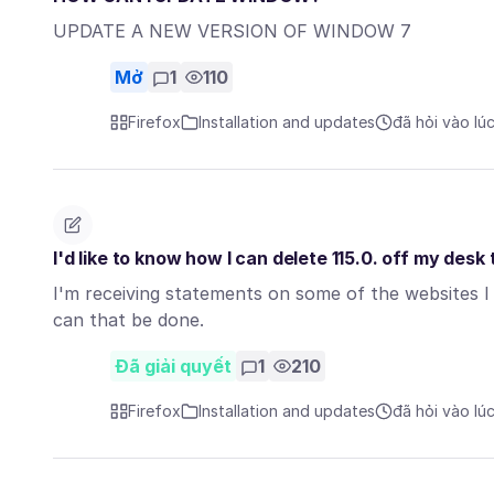
UPDATE A NEW VERSION OF WINDOW 7
Mở
1
110
Firefox
Installation and updates
đã hỏi vào lú
I'd like to know how I can delete 115.0. off my desk
I'm receiving statements on some of the websites I u
can that be done.
Đã giải quyết
1
210
Firefox
Installation and updates
đã hỏi vào lú