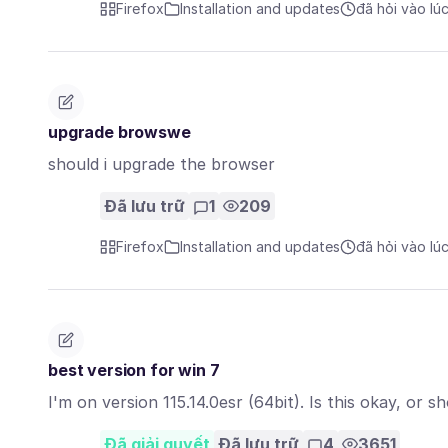
Firefox
Installation and updates
đã hỏi vào lú
upgrade browswe
should i upgrade the browser
Đã lưu trữ
1
209
Firefox
Installation and updates
đã hỏi vào lú
best version for win 7
I'm on version 115.14.0esr (64bit). Is this okay, or 
Đã giải quyết
Đã lưu trữ
4
3651