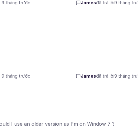
c 9 tháng trước
James
đã trả lời
9 tháng tr
c 9 tháng trước
James
đã trả lời
9 tháng tr
should I use an older version as I'm on Window 7 ?