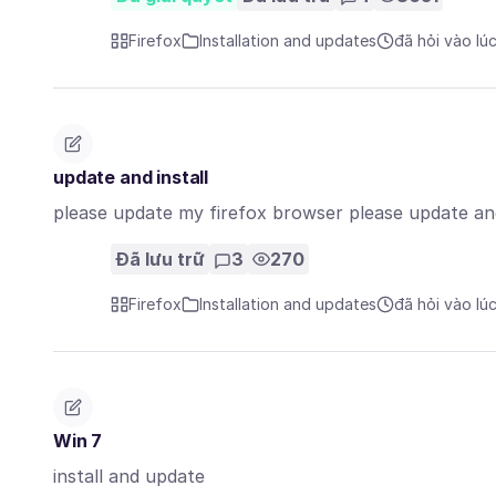
Firefox
Installation and updates
đã hỏi vào lú
update and install
please update my firefox browser please update and
Đã lưu trữ
3
270
Firefox
Installation and updates
đã hỏi vào lú
Win 7
install and update