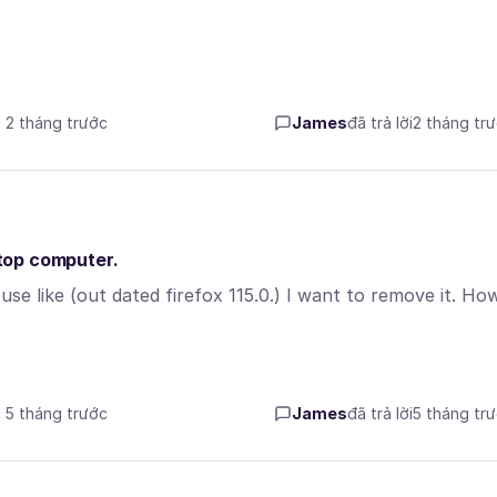
c 2 tháng trước
James
đã trả lời
2 tháng tr
 top computer.
se like (out dated firefox 115.0.) I want to remove it. Ho
c 5 tháng trước
James
đã trả lời
5 tháng tr