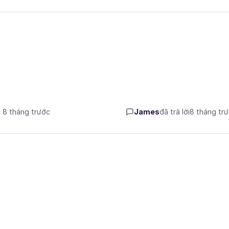
c 8 tháng trước
James
đã trả lời
8 tháng tr