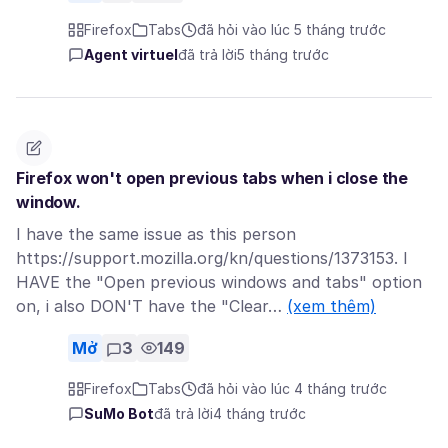
Firefox
Tabs
đã hỏi vào lúc 5 tháng trước
Agent virtuel
đã trả lời
5 tháng trước
Firefox won't open previous tabs when i close the
window.
I have the same issue as this person
https://support.mozilla.org/kn/questions/1373153. I
HAVE the "Open previous windows and tabs" option
on, i also DON'T have the "Clear…
(xem thêm)
Mở
3
149
Firefox
Tabs
đã hỏi vào lúc 4 tháng trước
SuMo Bot
đã trả lời
4 tháng trước