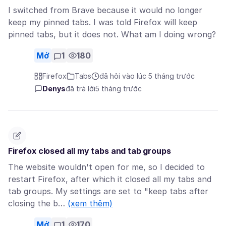
I switched from Brave because it would no longer
keep my pinned tabs. I was told Firefox will keep
pinned tabs, but it does not. What am I doing wrong?
Mở
1
180
Firefox
Tabs
đã hỏi vào lúc 5 tháng trước
Denys
đã trả lời
5 tháng trước
Firefox closed all my tabs and tab groups
The website wouldn't open for me, so I decided to
restart Firefox, after which it closed all my tabs and
tab groups. My settings are set to "keep tabs after
closing the b…
(xem thêm)
Mở
1
170