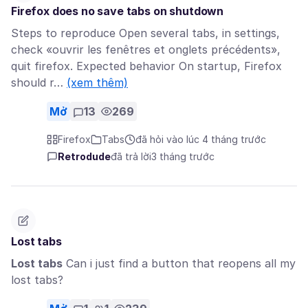
Firefox does no save tabs on shutdown
Steps to reproduce Open several tabs, in settings,
check «ouvrir les fenêtres et onglets précédents»,
quit firefox. Expected behavior On startup, Firefox
should r…
(xem thêm)
Mở
13
269
Firefox
Tabs
đã hỏi vào lúc 4 tháng trước
Retrodude
đã trả lời
3 tháng trước
Lost tabs
Lost tabs
Can i just find a button that reopens all my
lost tabs?