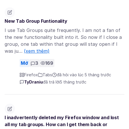
New Tab Group Funtionality
I use Tab Groups quite frequently. I am not a fan of
the new functionality built into it. So now if I close a
group, one tab within that group will stay open if I
was ju…
(xem thêm)
Mở
3
169
Firefox
Tabs
đã hỏi vào lúc 5 tháng trước
TyDraniu
đã trả lời
5 tháng trước
I inadvertently deleted my Firefox window and lost
all my tab groups. How can I get them back or