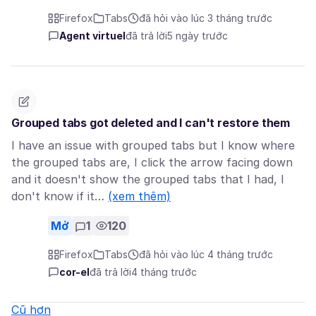
Firefox
Tabs
đã hỏi vào lúc 3 tháng trước
Agent virtuel
đã trả lời
5 ngày trước
Grouped tabs got deleted and I can't restore them
I have an issue with grouped tabs but I know where
the grouped tabs are, I click the arrow facing down
and it doesn't show the grouped tabs that I had, I
don't know if it…
(xem thêm)
Mở
1
120
Firefox
Tabs
đã hỏi vào lúc 4 tháng trước
cor-el
đã trả lời
4 tháng trước
Cũ hơn