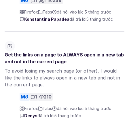
Mở
1
1
239
Firefox
Tabs
đã hỏi vào lúc 5 tháng trước
Konstantina Papadea
đã trả lời
5 tháng trước
Get the links on a page to ALWAYS open in a new tab
and not in the current page
To avoid losing my search page (or other), I would
like the links to always open in a new tab and not in
the current page.
Mở
1
210
Firefox
Tabs
đã hỏi vào lúc 5 tháng trước
Denys
đã trả lời
5 tháng trước