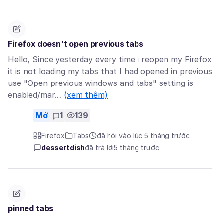
Firefox doesn't open previous tabs
Hello, Since yesterday every time i reopen my Firefox
it is not loading my tabs that I had opened in previous
use "Open previous windows and tabs" setting is
enabled/mar…
(xem thêm)
Mở
1
139
Firefox
Tabs
đã hỏi vào lúc 5 tháng trước
dessertdish
đã trả lời
5 tháng trước
pinned tabs