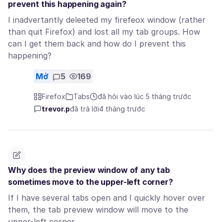
prevent this happening again?
I inadvertantly deleeted my firefeox window (rather
than quit Firefox) and lost all my tab groups. How
can I get them back and how do I prevent this
happening?
Mở
5
169
Firefox
Tabs
đã hỏi vào lúc 5 tháng trước
trevor.p
đã trả lời
4 tháng trước
Why does the preview window of any tab
sometimes move to the upper-left corner?
If I have several tabs open and I quickly hover over
them, the tab preview window will move to the
upper-left corner.