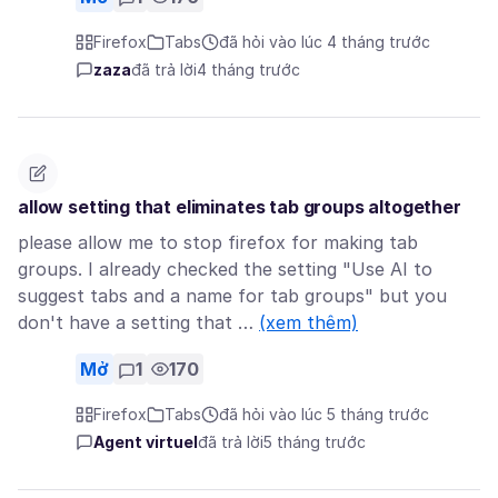
Firefox
Tabs
đã hỏi vào lúc 4 tháng trước
zaza
đã trả lời
4 tháng trước
allow setting that eliminates tab groups altogether
please allow me to stop firefox for making tab
groups. I already checked the setting "Use AI to
suggest tabs and a name for tab groups" but you
don't have a setting that …
(xem thêm)
Mở
1
170
Firefox
Tabs
đã hỏi vào lúc 5 tháng trước
Agent virtuel
đã trả lời
5 tháng trước