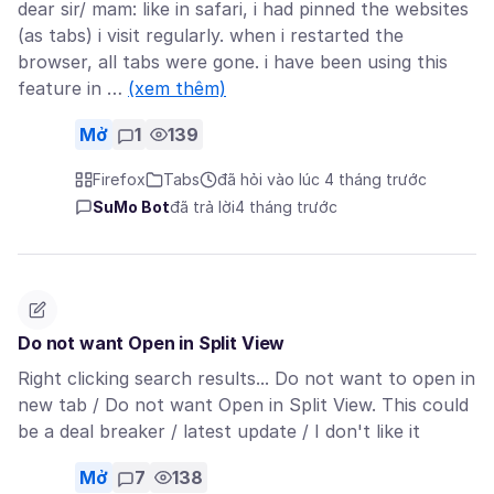
dear sir/ mam: like in safari, i had pinned the websites
(as tabs) i visit regularly. when i restarted the
browser, all tabs were gone. i have been using this
feature in …
(xem thêm)
Mở
1
139
Firefox
Tabs
đã hỏi vào lúc 4 tháng trước
SuMo Bot
đã trả lời
4 tháng trước
Do not want Open in Split View
Right clicking search results... Do not want to open in
new tab / Do not want Open in Split View. This could
be a deal breaker / latest update / I don't like it
Mở
7
138