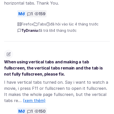
horizontal tabs. Thank You.
Mở
1
159
Firefox
Tabs
đã hỏi vào lúc 4 tháng trước
TyDraniu
đã trả lời
4 tháng trước
When using vertical tabs and making a tab
fullscreen, the vertical tabs remain and the tab is
not fully fullscreen, please fix.
I have vertical tabs turned on. Say i want to watch a
movie, i press F11 or fullscreen to open it fullscreen.
It makes the whole page fullscreen, but the vertical
tabs re…
(xem thêm)
Mở
1
150