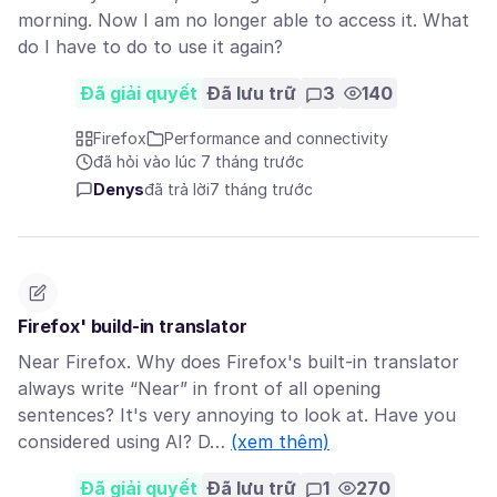
morning. Now I am no longer able to access it. What
do I have to do to use it again?
Đã giải quyết
Đã lưu trữ
3
140
Firefox
Performance and connectivity
đã hỏi vào lúc 7 tháng trước
Denys
đã trả lời
7 tháng trước
Firefox' build-in translator
Near Firefox. Why does Firefox's built-in translator
always write “Near” in front of all opening
sentences? It's very annoying to look at. Have you
considered using AI? D…
(xem thêm)
Đã giải quyết
Đã lưu trữ
1
270