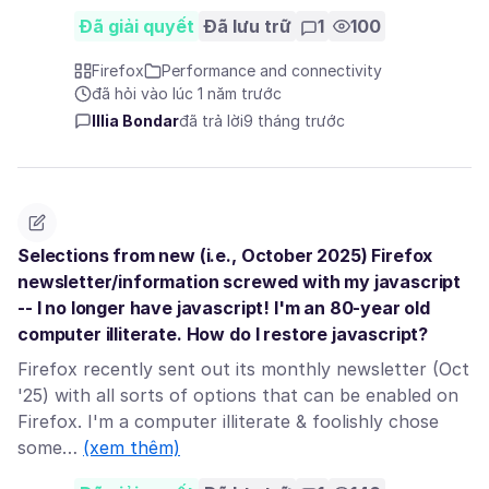
Đã giải quyết
Đã lưu trữ
1
100
Firefox
Performance and connectivity
đã hỏi vào lúc 1 năm trước
Illia Bondar
đã trả lời
9 tháng trước
Selections from new (i.e., October 2025) Firefox
newsletter/information screwed with my javascript
-- I no longer have javascript! I'm an 80-year old
computer illiterate. How do I restore javascript?
Firefox recently sent out its monthly newsletter (Oct
'25) with all sorts of options that can be enabled on
Firefox. I'm a computer illiterate & foolishly chose
some…
(xem thêm)