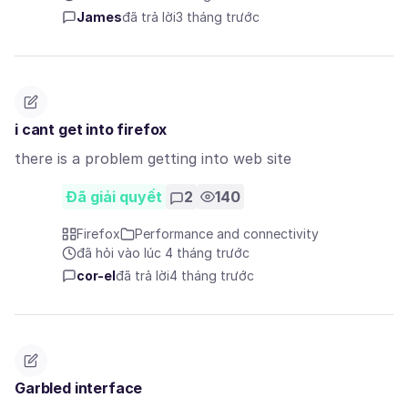
James
đã trả lời
3 tháng trước
i cant get into firefox
there is a problem getting into web site
Đã giải quyết
2
140
Firefox
Performance and connectivity
đã hỏi vào lúc 4 tháng trước
cor-el
đã trả lời
4 tháng trước
Garbled interface