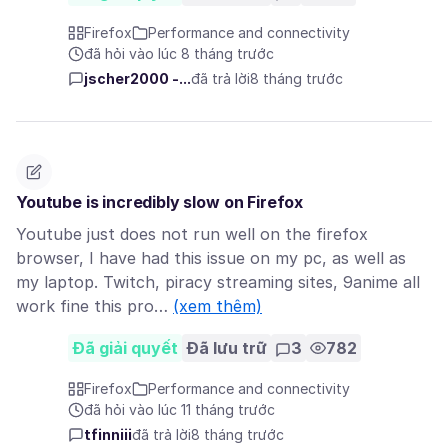
Firefox
Performance and connectivity
đã hỏi vào lúc 8 tháng trước
jscher2000 -...
đã trả lời
8 tháng trước
Youtube is incredibly slow on Firefox
Youtube just does not run well on the firefox
browser, I have had this issue on my pc, as well as
my laptop. Twitch, piracy streaming sites, 9anime all
work fine this pro…
(xem thêm)
Đã giải quyết
Đã lưu trữ
3
782
Firefox
Performance and connectivity
đã hỏi vào lúc 11 tháng trước
tfinniii
đã trả lời
8 tháng trước