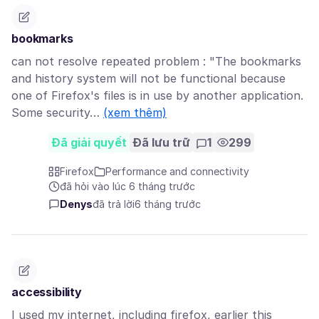
bookmarks
can not resolve repeated problem : "The bookmarks
and history system will not be functional because
one of Firefox's files is in use by another application.
Some security…
(xem thêm)
Đã giải quyết
Đã lưu trữ
1
299
Firefox
Performance and connectivity
đã hỏi vào lúc 6 tháng trước
Denys
đã trả lời
6 tháng trước
accessibility
I used my internet, including firefox, earlier this