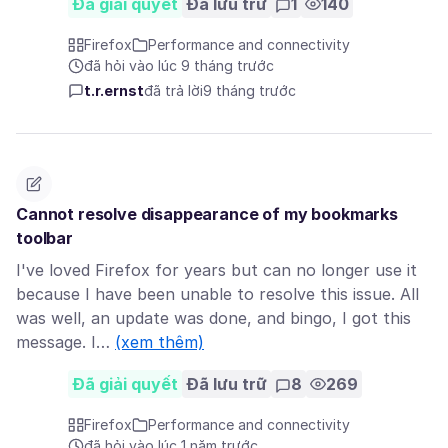
Đã giải quyết
Đã lưu trữ
1
140
Firefox
Performance and connectivity
đã hỏi vào lúc 9 tháng trước
t.r.ernst
đã trả lời
9 tháng trước
Cannot resolve disappearance of my bookmarks
toolbar
I've loved Firefox for years but can no longer use it
because I have been unable to resolve this issue. All
was well, an update was done, and bingo, I got this
message. I…
(xem thêm)
Đã giải quyết
Đã lưu trữ
8
269
Firefox
Performance and connectivity
đã hỏi vào lúc 1 năm trước