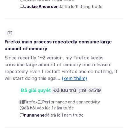
Jackie Anderson
đã trả lời
11 tháng trước
Firefox main process repeatedly consume large
amount of memory
Since recently 1~2 version, my Firefox keeps
consume large amount of memory and release it
repeatedly Even I restart Firefox and do nothing, it
will start doing this agai…
(xem thêm)
Đã giải quyết
Đã lưu trữ
9
519
Firefox
Performance and connectivity
đã hỏi vào lúc 1 năm trước
nununene
đã trả lời
1 năm trước