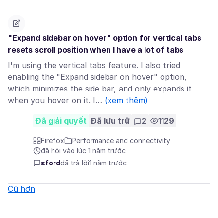
"Expand sidebar on hover" option for vertical tabs
resets scroll position when I have a lot of tabs
I'm using the vertical tabs feature. I also tried
enabling the "Expand sidebar on hover" option,
which minimizes the side bar, and only expands it
when you hover on it. I…
(xem thêm)
Đã giải quyết
Đã lưu trữ
2
1129
Firefox
Performance and connectivity
đã hỏi vào lúc 1 năm trước
sford
đã trả lời
1 năm trước
Cũ hơn