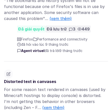
"The bookmarks and history system will not be
functional because one of Firefox's files is in use by
another application. Some security software can
caused this problem"…
(xem thêm)
Đã giải quyết
Đã lưu trữ
3
449
Firefox
Performance and connectivity
đã hỏi vào lúc 9 tháng trước
Agent virtuel
đã trả lời
9 tháng trước
Distorted text in canvases
For some reason text rendered in canvases (used by
Minecraft hostings to display console) is distorted.
I'm not getting this behavior in other browsers
(including Zen – F…
(xem thêm)