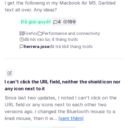
I get the following in my Macbook Air M5. Garbled
text all over. Any ideas?
Đã giải quyết
4
199
Firefox
Performance and connectivity
đã hỏi vào lúc 4 tháng trước
herrera.jose
đã trả lời
4 tháng trước
I can't click the URL field, neither the shield icon nor
any icon next to it
Since last two updates, I noted I can't click on the
URL field or any icons next to each other two
versions ago. I changed the Bluetooth mouse to a
lined mouse, then it w…
(xem thêm)