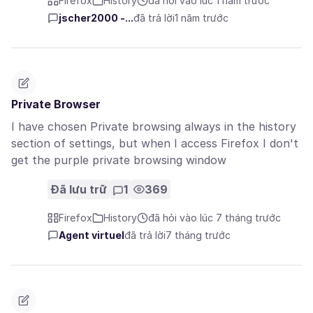
Firefox
History
đã hỏi vào lúc 1 năm trước
jscher2000 -...
đã trả lời
1 năm trước
Private Browser
I have chosen Private browsing always in the history
section of settings, but when I access Firefox I don't
get the purple private browsing window
Đã lưu trữ
1
369
Firefox
History
đã hỏi vào lúc 7 tháng trước
Agent virtuel
đã trả lời
7 tháng trước