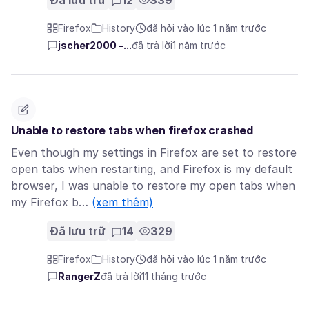
Đã lưu trữ
12
339
Firefox
History
đã hỏi vào lúc 1 năm trước
jscher2000 -...
đã trả lời
1 năm trước
Unable to restore tabs when firefox crashed
Even though my settings in Firefox are set to restore
open tabs when restarting, and Firefox is my default
browser, I was unable to restore my open tabs when
my Firefox b…
(xem thêm)
Đã lưu trữ
14
329
Firefox
History
đã hỏi vào lúc 1 năm trước
RangerZ
đã trả lời
11 tháng trước