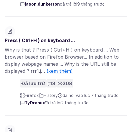
jason.dunkerton
đã trả lời
9 tháng trước
Press ( Ctrl+H ) on keyboard ...
Why is that ? Press ( Ctrl+H ) on keyboard ... Web
browser based on Firefox Browser... In addition to
display webpage names ... Why is the URL still be
displayed ? rrr1.j…
(xem thêm)
Đã lưu trữ
3
308
Firefox
History
đã hỏi vào lúc 7 tháng trước
TyDraniu
đã trả lời
2 tháng trước