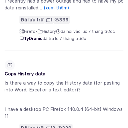
I recently had a power outage and had to have my pc
data reinstalled…
(xem thêm)
Đã lưu trữ
1
339
Firefox
History
đã hỏi vào lúc 7 tháng trước
TyDraniu
đã trả lời
7 tháng trước
Copy History data
Is there a way to copy the History data (for pasting
into Word, Excel or a text-editor)?
I have a desktop PC Firefox 140.0.4 (64-bit) Windows
11