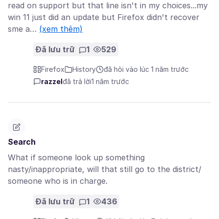
read on support but that line isn't in my choices...my
win 11 just did an update but Firefox didn't recover
sme a…
(xem thêm)
Đã lưu trữ
1
529
Firefox
History
đã hỏi vào lúc 1 năm trước
razzel
đã trả lời
1 năm trước
Search
What if someone look up something
nasty/inappropriate, will that still go to the district/
someone who is in charge.
Đã lưu trữ
1
436