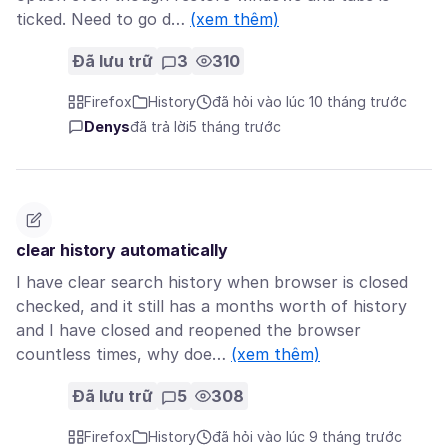
ticked. Need to go d…
(xem thêm)
Đã lưu trữ
3
310
Firefox
History
đã hỏi vào lúc 10 tháng trước
Denys
đã trả lời
5 tháng trước
clear history automatically
I have clear search history when browser is closed
checked, and it still has a months worth of history
and I have closed and reopened the browser
countless times, why doe…
(xem thêm)
Đã lưu trữ
5
308
Firefox
History
đã hỏi vào lúc 9 tháng trước