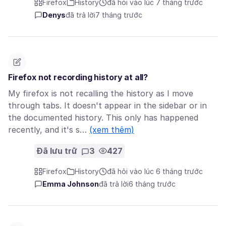
Firefox
History
đã hỏi vào lúc 7 tháng trước
Denys
đã trả lời
7 tháng trước
Firefox not recording history at all?
My firefox is not recalling the history as I move
through tabs. It doesn't appear in the sidebar or in
the documented history. This only has happened
recently, and it's s…
(xem thêm)
Đã lưu trữ
3
427
Firefox
History
đã hỏi vào lúc 6 tháng trước
Emma Johnson
đã trả lời
6 tháng trước