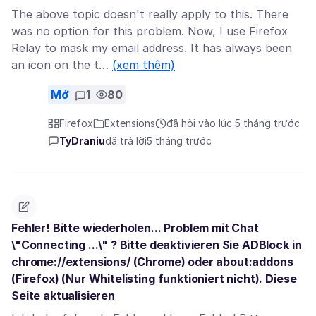
The above topic doesn't really apply to this. There
was no option for this problem. Now, I use Firefox
Relay to mask my email address. It has always been
an icon on the t…
(xem thêm)
Mở
1
80
Firefox
Extensions
đã hỏi vào lúc 5 tháng trước
TyDraniu
đã trả lời
5 tháng trước
Fehler! Bitte wiederholen... Problem mit Chat
\"Connecting ...\" ? Bitte deaktivieren Sie ADBlock in
chrome://extensions/ (Chrome) oder about:addons
(Firefox) (Nur Whitelisting funktioniert nicht). Diese
Seite aktualisieren