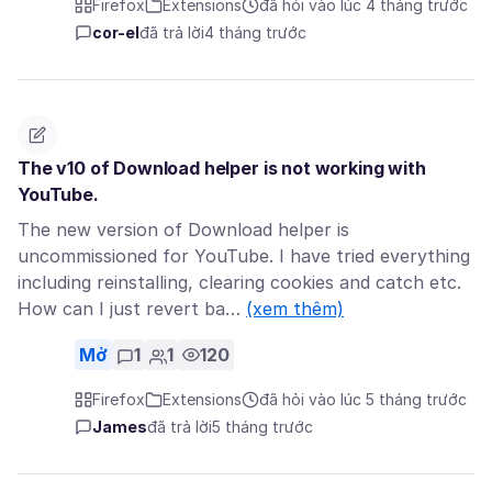
Firefox
Extensions
đã hỏi vào lúc 4 tháng trước
cor-el
đã trả lời
4 tháng trước
The v10 of Download helper is not working with
YouTube.
The new version of Download helper is
uncommissioned for YouTube. I have tried everything
including reinstalling, clearing cookies and catch etc.
How can I just revert ba…
(xem thêm)
Mở
1
1
120
Firefox
Extensions
đã hỏi vào lúc 5 tháng trước
James
đã trả lời
5 tháng trước