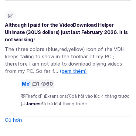
Although I paid for the VideoDownload Helper
Ultimate (30US dollars) just last February 2026. it is
not working!
The three colors (blue,red,yellow) icon of the VDH
keeps failing to show in the toolbar of my PC ;
therefore I am not able to download plying videos
from my PC. So far f…
(xem thêm)
Mở
1
60
Firefox
Extensions
đã hỏi vào lúc 4 tháng trước
James
đã trả lời
4 tháng trước
Cũ hơn