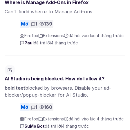
Where is Manage Add-Ons in Firefox
Can't findd wherre to Manage Add-ons
Mở
1
139
Firefox
Extensions
đã hỏi vào lúc 4 tháng trước
Paul
đã trả lời
4 tháng trước
AI Studio is being blocked. How do I allow it?
bold text
blocked by browsers. Disable your ad-
blocker/popup-blocker for AI Studio.
Mở
1
160
Firefox
Extensions
đã hỏi vào lúc 4 tháng trước
SuMo Bot
đã trả lời
4 tháng trước