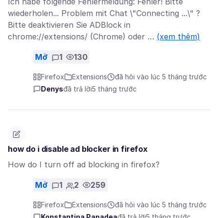
Ich habe folgende Fehlermeldung: Fehler! Bitte
wiederholen... Problem mit Chat \"Connecting ...\" ?
Bitte deaktivieren Sie ADBlock in
chrome://extensions/ (Chrome) oder …
(xem thêm)
Mở
1
130
Firefox
Extensions
đã hỏi vào lúc 5 tháng trước
Denys
đã trả lời
5 tháng trước
how do i disable ad blocker in firefox
How do I turn off ad blocking in firefox?
Mở
1
2
259
Firefox
Extensions
đã hỏi vào lúc 5 tháng trước
Konstantina Papadea
đã trả lời
5 tháng trước