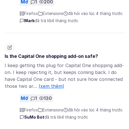
Mở
1
200
Firefox
Extensions
đã hỏi vào lúc 4 tháng trước
Mark
đã trả lời
4 tháng trước
Is the Capital One shopping add-on safe?
I keep getting this plug for Capital One shopping add-
on. I keep rejecting it, but keeps coming back. I do
have Capital One card - but not sure how connected
those two ar…
(xem thêm)
Mở
1
130
Firefox
Extensions
đã hỏi vào lúc 4 tháng trước
SuMo Bot
đã trả lời
4 tháng trước