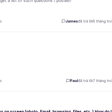
get a list of such questions I posted?
ớc
James
đã trả lời
6 tháng tr
ớc
Paul
đã trả lời
7 tháng tr
ays on screen (photo, Email, browsing, files, etc. ) How do I