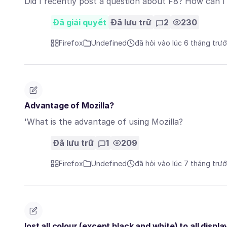
Did I recently post a question about F8? How can I 
Đã giải quyết
Đã lưu trữ
2
230
Firefox
Undefined
đã hỏi vào lúc 6 tháng trư
Advantage of Mozilla?
'What is the advantage of using Mozilla?
Đã lưu trữ
1
209
Firefox
Undefined
đã hỏi vào lúc 7 tháng trư
lost all colour (except black and white) to all displ