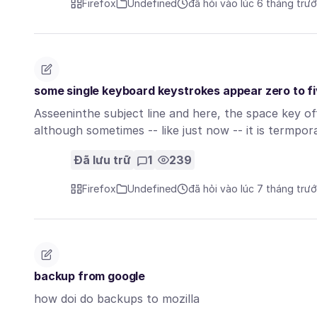
Firefox
Undefined
đã hỏi vào lúc 6 tháng trư
some single keyboard keystrokes appear zero to fi
Asseeninthe subject line and here, the space key oft
although sometimes -- like just now -- it is termpor
Đã lưu trữ
1
239
Firefox
Undefined
đã hỏi vào lúc 7 tháng trư
backup from google
how doi do backups to mozilla