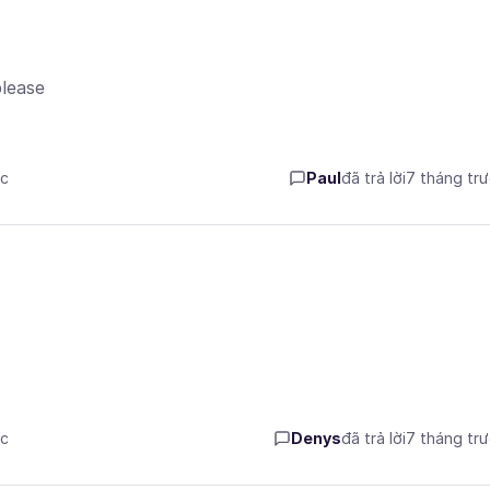
please
ớc
Paul
đã trả lời
7 tháng tr
ớc
Denys
đã trả lời
7 tháng tr