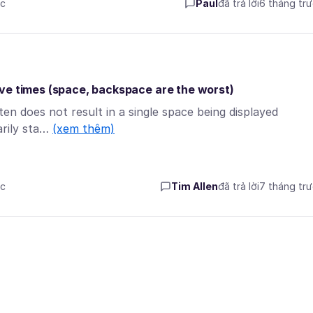
ớc
Paul
đã trả lời
6 tháng tr
ve times (space, backspace are the worst)
en does not result in a single space being displayed
arily sta…
(xem thêm)
ớc
Tim Allen
đã trả lời
7 tháng tr