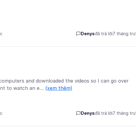
ớc
Denys
đã trả lời
7 tháng tr
 computers and downloaded the videos so I can go over
went to watch an e…
(xem thêm)
ớc
Denys
đã trả lời
7 tháng tr