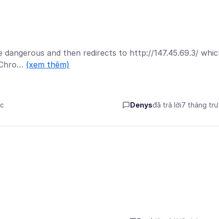
re dangerous and then redirects to http://147.45.69.3/ whi
n Chro…
(xem thêm)
ớc
Denys
đã trả lời
7 tháng tr