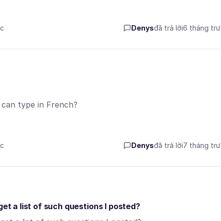
ớc
Denys
đã trả lời
6 tháng tr
I can type in French?
ớc
Denys
đã trả lời
7 tháng tr
et a list of such questions I posted?