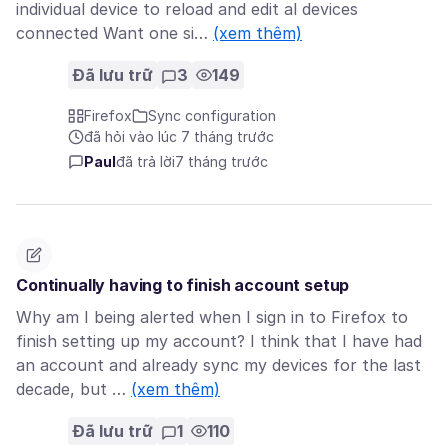
individual device to reload and edit al devices
connected Want one si…
(xem thêm)
Đã lưu trữ
3
149
Firefox
Sync configuration
đã hỏi vào lúc 7 tháng trước
Paul
đã trả lời
7 tháng trước
Continually having to finish account setup
Why am I being alerted when I sign in to Firefox to
finish setting up my account? I think that I have had
an account and already sync my devices for the last
decade, but …
(xem thêm)
Đã lưu trữ
1
110