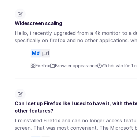
Widescreen scaling
Hello, i recently upgraded from a 4k monitor to a d
specifically on firefox and no other applications. 
Mở
1
Firefox
Browser appearance
đã hỏi vào lúc 1 
Can I set up Firefox like I used to have it, with t
other features?
I reinstalled Firefox and can no longer access feat
screen. That was most convenient. The Microsoft