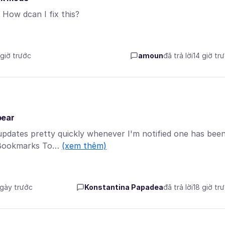
 How dcan I fix this?
 giờ trước
amoun
đã trả lời
14 giờ tr
pear
 updates pretty quickly whenever I'm notified one has bee
y Bookmarks To…
(xem thêm)
ngày trước
Konstantina Papadea
đã trả lời
18 giờ tr