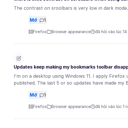
The contrast on sroolbars is very low in dark mode.
Mở
1
Firefox
Browser appearance
đã hỏi vào lúc 14
Updates keep making my bookmarks toolbar disap
I'm on a desktop using Windows 11. I apply Firefox
published. The last 5 or so updates have made m
Mở
1
Firefox
Browser appearance
đã hỏi vào lúc 1 