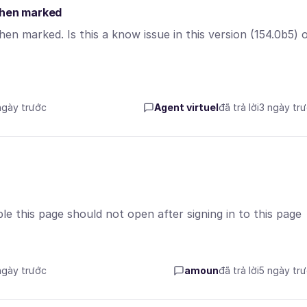
 when marked
en marked. Is this a know issue in this version (154.0b5) 
 ngày trước
Agent virtuel
đã trả lời
3 ngày tr
ble this page should not open after signing in to this page
 ngày trước
amoun
đã trả lời
5 ngày tr