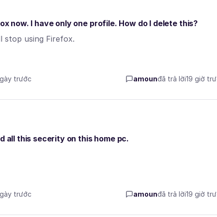
ox now. I have only one profile. How do I delete this?
ll stop using Firefox.
ngày trước
amoun
đã trả lời
19 giờ tr
 all this secerity on this home pc.
ngày trước
amoun
đã trả lời
19 giờ tr