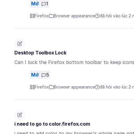
Mở
1
Firefox
Browser appearance
đã hỏi vào lúc 2
Desktop Toolbox Lock
Can I lock the Firefox bottom toolbar to keep ico
Mở
5
Firefox
Browser appearance
đã hỏi vào lúc 2
i need to go to color.firefox.com
i need to add color to my browser's whole page no