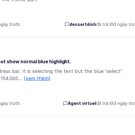
 ngày trước
dessertdish
đã trả lời
3 ngày tr
not show normal blue highlight.
ss bar. It is selecting the text but the blue 'select'
ox 154.0b5…
(xem thêm)
 ngày trước
Agent virtuel
đã trả lời
3 ngày tr