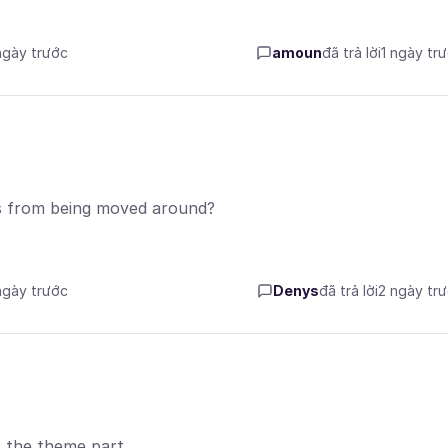
 ngày trước
amoun
đã trả lời
1 ngày tr
ns from being moved around?
 ngày trước
Denys
đã trả lời
2 ngày tr
t the theme part