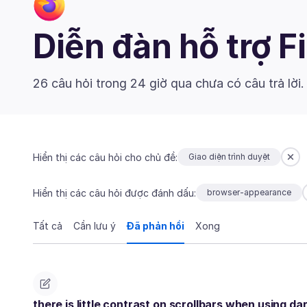
Diễn đàn hỗ trợ F
26 câu hỏi trong 24 giờ qua chưa có câu trả lời
Hiển thị các câu hỏi cho chủ đề:
Giao diện trình duyệt
Hiển thị các câu hỏi được đánh dấu:
browser-appearance
Tất cả
Cần lưu ý
Đã phản hồi
Xong
there is little contrast on scrollbars when using d