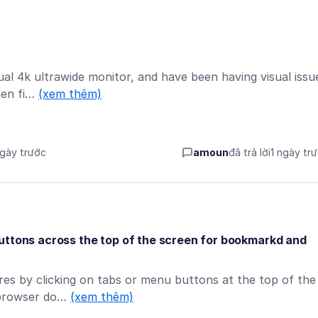
ual 4k ultrawide monitor, and have been having visual issu
when fi…
(xem thêm)
ngày trước
amoun
đã trả lời
1 ngày tr
he buttons across the top of the screen for bookmarkd and
ures by clicking on tabs or menu buttons at the top of the
 browser do…
(xem thêm)