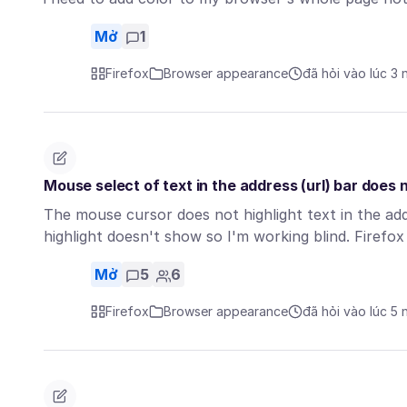
Mở
1
Firefox
Browser appearance
đã hỏi vào lúc 3
Mouse select of text in the address (url) bar does 
The mouse cursor does not highlight text in the addre
highlight doesn't show so I'm working blind. Firef
Mở
5
6
Firefox
Browser appearance
đã hỏi vào lúc 5