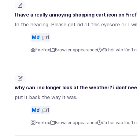
I have a really annoying shopping cart icon on Firef
In the heading. Please get rid of this eyesore or I wi
Mở
1
Firefox
Browser appearance
đã hỏi vào lúc 1 
why can i no longer look at the weather? i dont need
put it back the way it was..
Mở
1
Firefox
Browser appearance
đã hỏi vào lúc 1 