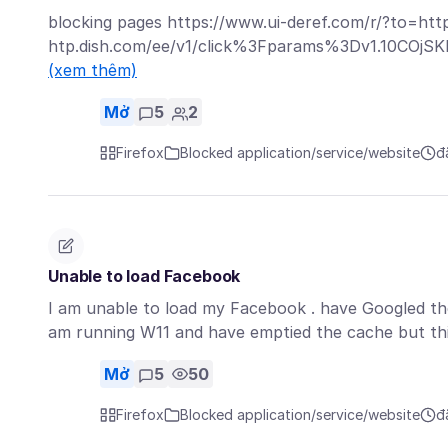
blocking pages https://www.ui-deref.com/r/?to=https
htp.dish.com/ee/v1/click%3Fparams%3Dv1.10C
(xem thêm)
Mở
5
2
Firefox
Blocked application/service/website
đ
Unable to load Facebook
I am unable to load my Facebook . have Googled th
am running W11 and have emptied the cache but thi
Mở
5
50
Firefox
Blocked application/service/website
đ