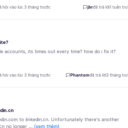
ã hỏi vào lúc 3 tháng trước
jbr
đã trả lời
1 tuần tr
ite?
le accounts, its times out every time? how do i fix it?
ã hỏi vào lúc 3 tháng trước
Phantom
đã trả lời
3 tháng tr
edin.cn
kedin.com to linkedin.cn. Unfortunately there's another
.cn no longer …
(xem thêm)