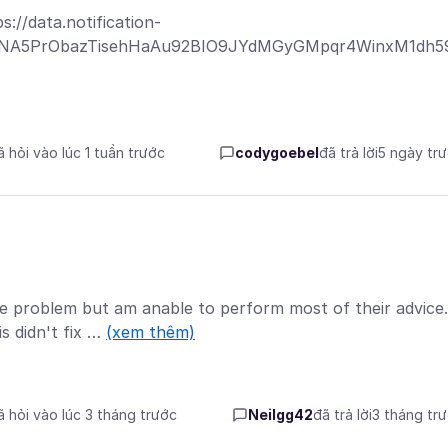
://data.notification-
OjSKNA5PrObazTisehHaAu92BIO9JYdMGyGMpqr4WinxM1dh
ã hỏi vào lúc 1 tuần trước
codygoebel
đã trả lời
5 ngày tr
e problem but am anable to perform most of their advice.
s didn't fix …
(xem thêm)
ã hỏi vào lúc 3 tháng trước
Neilgg42
đã trả lời
3 tháng tr