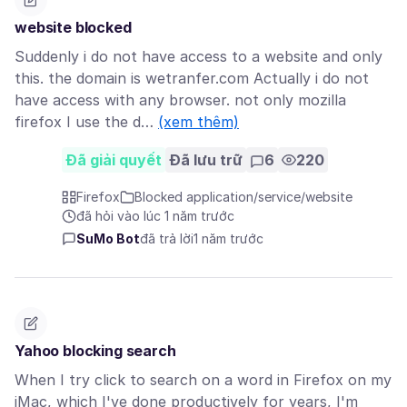
website blocked
Suddenly i do not have access to a website and only
this. the domain is wetranfer.com Actually i do not
have access with any browser. not only mozilla
firefox I use the d…
(xem thêm)
Đã giải quyết
Đã lưu trữ
6
220
Firefox
Blocked application/service/website
đã hỏi vào lúc 1 năm trước
SuMo Bot
đã trả lời
1 năm trước
Yahoo blocking search
When I try click to search on a word in Firefox on my
iMac, which I've done productively for years, I'm