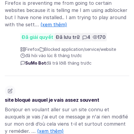
Firefox is preventing me from going to certain
websites because it is telling me I am using adblocker
but I have none installed.. I am trying to play around
with the sett…
(xem thêm)
Đã giải quyết
Đã lưu trữ
4
170
Firefox
Blocked application/service/website
đã hỏi vào lúc 8 tháng trước
SuMo Bot
đã trả lời
8 tháng trước
site bloqué auquel je vais assez souvent
Bonjour en voulant aller sur un site connu et
auxquels je vais j'ai eut ce message je n'ai rien modifié
sur mon ordi d’où cela viens t-il et surtout comment
y remédier. …
(xem thêm)