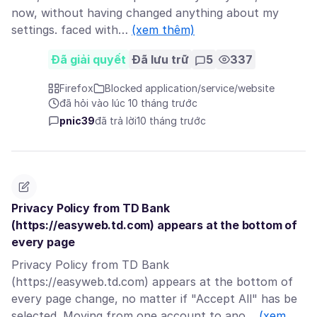
now, without having changed anything about my
settings. faced with…
(xem thêm)
Đã giải quyết
Đã lưu trữ
5
337
Firefox
Blocked application/service/website
đã hỏi vào lúc 10 tháng trước
pnic39
đã trả lời
10 tháng trước
Privacy Policy from TD Bank
(https://easyweb.td.com) appears at the bottom of
every page
Privacy Policy from TD Bank
(https://easyweb.td.com) appears at the bottom of
every page change, no matter if "Accept All" has be
selected. Moving from one account to ano…
(xem