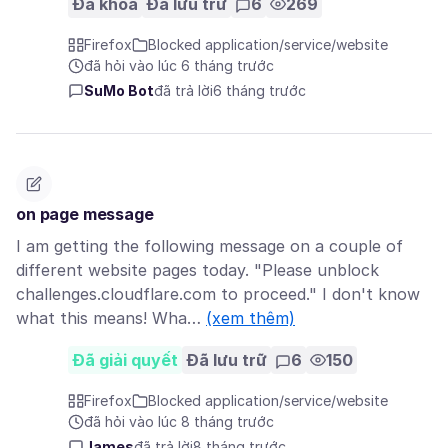
Đã khóa
Đã lưu trữ
6
269
Firefox
Blocked application/service/website
đã hỏi vào lúc 6 tháng trước
SuMo Bot
đã trả lời
6 tháng trước
on page message
I am getting the following message on a couple of
different website pages today. "Please unblock
challenges.cloudflare.com to proceed." I don't know
what this means! Wha…
(xem thêm)
Đã giải quyết
Đã lưu trữ
6
150
Firefox
Blocked application/service/website
đã hỏi vào lúc 8 tháng trước
James
đã trả lời
8 tháng trước