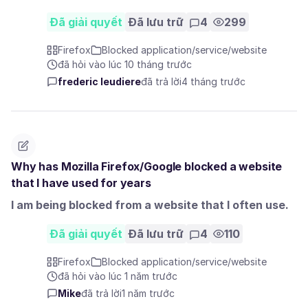
Đã giải quyết
Đã lưu trữ
4
299
Firefox
Blocked application/service/website
đã hỏi vào lúc 10 tháng trước
frederic leudiere
đã trả lời
4 tháng trước
Why has Mozilla Firefox/Google blocked a website
that I have used for years
I am being blocked from a website that I often use.
Đã giải quyết
Đã lưu trữ
4
110
Firefox
Blocked application/service/website
đã hỏi vào lúc 1 năm trước
Mike
đã trả lời
1 năm trước