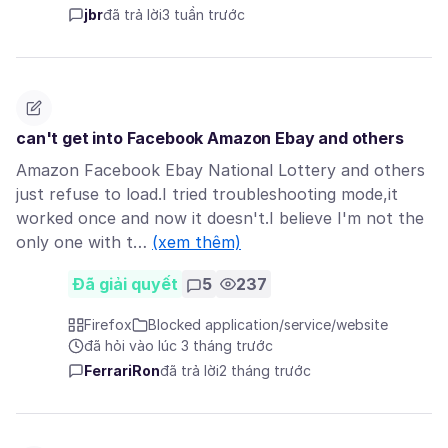
jbr
đã trả lời
3 tuần trước
can't get into Facebook Amazon Ebay and others
Amazon Facebook Ebay National Lottery and others
just refuse to load.I tried troubleshooting mode,it
worked once and now it doesn't.I believe I'm not the
only one with t…
(xem thêm)
Đã giải quyết
5
237
Firefox
Blocked application/service/website
đã hỏi vào lúc 3 tháng trước
FerrariRon
đã trả lời
2 tháng trước