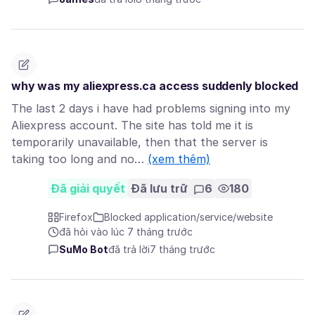
why was my aliexpress.ca access suddenly blocked
The last 2 days i have had problems signing into my
Aliexpress account. The site has told me it is
temporarily unavailable, then that the server is
taking too long and no…
(xem thêm)
Đã giải quyết
Đã lưu trữ
6
180
Firefox
Blocked application/service/website
đã hỏi vào lúc 7 tháng trước
SuMo Bot
đã trả lời
7 tháng trước