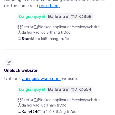
on the same s…
(xem thêm)
Đã giải quyết
Đã lưu trữ
7
359
Firefox
Blocked application/service/website
đã hỏi vào lúc 8 tháng trước
Star
đã trả lời
8 tháng trước
Unblock website
Unblock
Jacquielawson.com
website.
Đã giải quyết
Đã lưu trữ
7
554
Firefox
Blocked application/service/website
đã hỏi vào lúc 1 năm trước
Kain424
đã trả lời
8 tháng trước