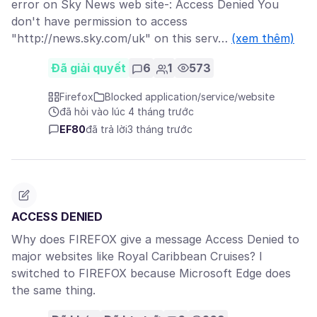
error on Sky News web site-: Access Denied You
don't have permission to access
"http://news.sky.com/uk" on this serv…
(xem thêm)
Đã giải quyết
6
1
573
Firefox
Blocked application/service/website
đã hỏi vào lúc 4 tháng trước
EF80
đã trả lời
3 tháng trước
ACCESS DENIED
Why does FIREFOX give a message Access Denied to
major websites like Royal Caribbean Cruises? I
switched to FIREFOX because Microsoft Edge does
the same thing.