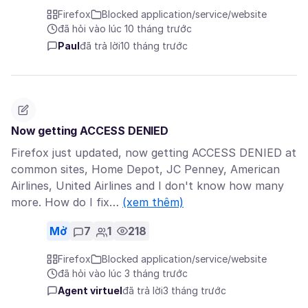
Firefox
Blocked application/service/website
đã hỏi vào lúc 10 tháng trước
Paul
đã trả lời
10 tháng trước
Now getting ACCESS DENIED
Firefox just updated, now getting ACCESS DENIED at
common sites, Home Depot, JC Penney, American
Airlines, United Airlines and I don't know how many
more. How do I fix…
(xem thêm)
Mở
7
1
218
Firefox
Blocked application/service/website
đã hỏi vào lúc 3 tháng trước
Agent virtuel
đã trả lời
3 tháng trước