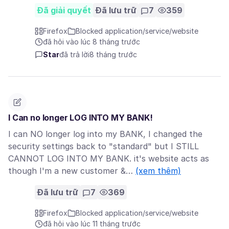
Đã giải quyết
Đã lưu trữ
7
359
Firefox
Blocked application/service/website
đã hỏi vào lúc 8 tháng trước
Star
đã trả lời
8 tháng trước
I Can no longer LOG INTO MY BANK!
I can NO longer log into my BANK, I changed the
security settings back to "standard" but I STILL
CANNOT LOG INTO MY BANK. it's website acts as
though I'm a new customer &…
(xem thêm)
Đã lưu trữ
7
369
Firefox
Blocked application/service/website
đã hỏi vào lúc 11 tháng trước