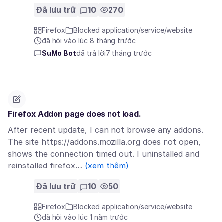
Đã lưu trữ
10
270
Firefox
Blocked application/service/website
đã hỏi vào lúc 8 tháng trước
SuMo Bot
đã trả lời
7 tháng trước
Firefox Addon page does not load.
After recent update, I can not browse any addons.
The site https://addons.mozilla.org does not open,
shows the connection timed out. I uninstalled and
reinstalled firefox…
(xem thêm)
Đã lưu trữ
10
50
Firefox
Blocked application/service/website
đã hỏi vào lúc 1 năm trước