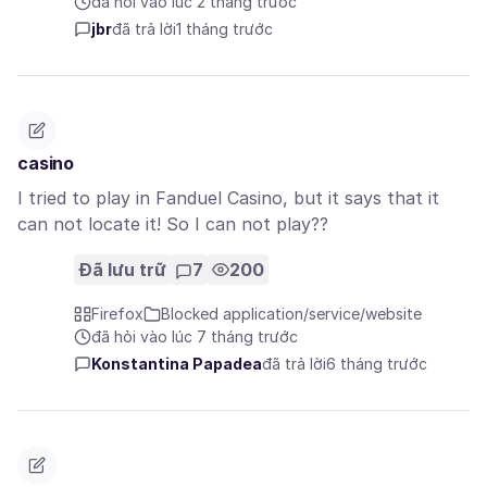
đã hỏi vào lúc 2 tháng trước
jbr
đã trả lời
1 tháng trước
casino
I tried to play in Fanduel Casino, but it says that it
can not locate it! So I can not play??
Đã lưu trữ
7
200
Firefox
Blocked application/service/website
đã hỏi vào lúc 7 tháng trước
Konstantina Papadea
đã trả lời
6 tháng trước