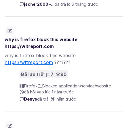
jscher2000 -...
đã trả lời
8 tháng trước
why is firefox block this website
https://wltreport.com
why is firefox block this website
https://wltreport.com
???????
Đã lưu trữ
7
90
Firefox
Blocked application/service/website
đã hỏi vào lúc 1 năm trước
Denys
đã trả lời
1 năm trước