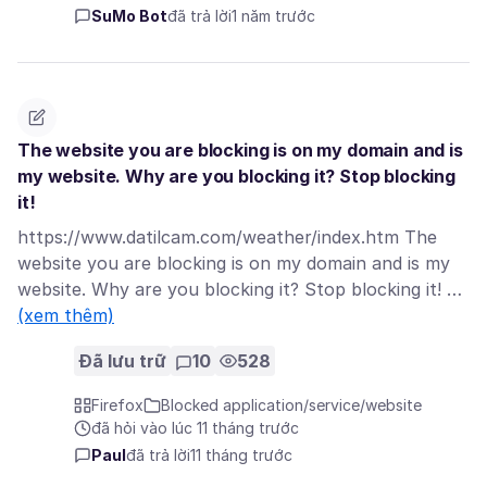
SuMo Bot
đã trả lời
1 năm trước
The website you are blocking is on my domain and is
my website. Why are you blocking it? Stop blocking
it!
https://www.datilcam.com/weather/index.htm The
website you are blocking is on my domain and is my
website. Why are you blocking it? Stop blocking it! …
(xem thêm)
Đã lưu trữ
10
528
Firefox
Blocked application/service/website
đã hỏi vào lúc 11 tháng trước
Paul
đã trả lời
11 tháng trước