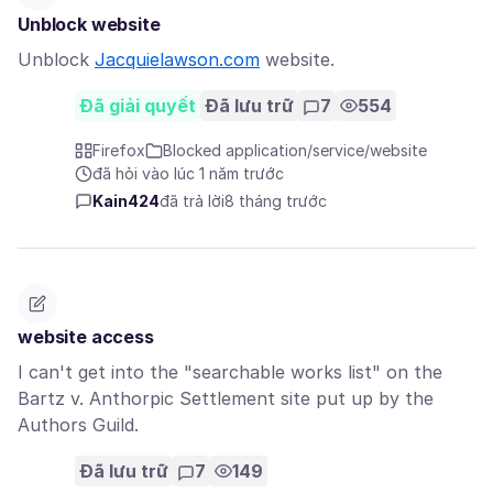
Unblock website
Unblock
Jacquielawson.com
website.
Đã giải quyết
Đã lưu trữ
7
554
Firefox
Blocked application/service/website
đã hỏi vào lúc 1 năm trước
Kain424
đã trả lời
8 tháng trước
website access
I can't get into the "searchable works list" on the
Bartz v. Anthorpic Settlement site put up by the
Authors Guild.
Đã lưu trữ
7
149