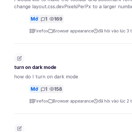
change layout.css.devPixelsPerPx to a larger numb
Mở
1
169
Firefox
Browser appearance
đã hỏi vào lúc 3 
turn on dark mode
how do I turn on dark mode
Mở
1
158
Firefox
Browser appearance
đã hỏi vào lúc 2 