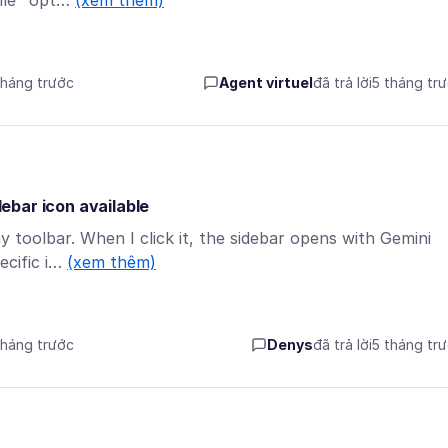
file" opt…
(xem thêm)
tháng trước
Agent virtuel
đã trả lời
5 tháng tr
debar icon available
my toolbar. When I click it, the sidebar opens with Gemini
ecific i…
(xem thêm)
tháng trước
Denys
đã trả lời
5 tháng tr