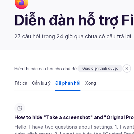
Diễn đàn hỗ trợ F
27 câu hỏi trong 24 giờ qua chưa có câu trả lời.
Hiển thị các câu hỏi cho chủ đề:
Giao diện trình duyệt
Tất cả
Cần lưu ý
Đã phản hồi
Xong
How to hide "Take a screenshot" and "Original Pro
Hello. I have two questions about settings. 1. I wa