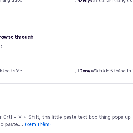
 tháng trước
Denys
đã trả lời
4 tháng tr
 browse through
t
tháng trước
Denys
đã trả lời
5 tháng tr
Crtl + V + Shift, this little paste text box thing pops up
 to paste.…
(xem thêm)