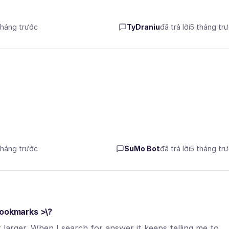
tháng trước
TyDraniu
đã trả lời
5 tháng tr
tháng trước
SuMo Bot
đã trả lời
5 tháng tr
Bookmarks >\?
larger. When I search for answer it keeps telling me to