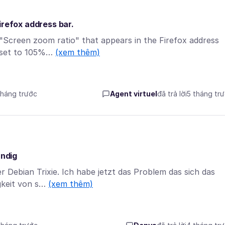
irefox address bar.
"Screen zoom ratio" that appears in the Firefox address
is set to 105%…
(xem thêm)
tháng trước
Agent virtuel
đã trả lời
5 tháng tr
ändig
r Debian Trixie. Ich habe jetzt das Problem das sich das
igkeit von s…
(xem thêm)