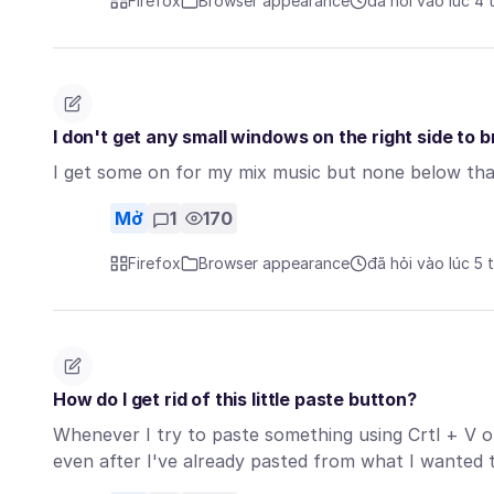
Firefox
Browser appearance
đã hỏi vào lúc 4
I don't get any small windows on the right side to
I get some on for my mix music but none below tha
Mở
1
170
Firefox
Browser appearance
đã hỏi vào lúc 5 
How do I get rid of this little paste button?
Whenever I try to paste something using Crtl + V or 
even after I've already pasted from what I wanted