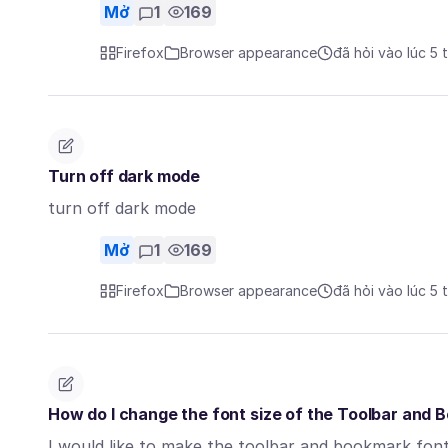
Mở
1
169
Firefox
Browser appearance
đã hỏi vào lúc 5 
Turn off dark mode
turn off dark mode
Mở
1
169
Firefox
Browser appearance
đã hỏi vào lúc 5 
How do I change the font size of the Toolbar and 
I would like to make the toolbar and bookmark font 