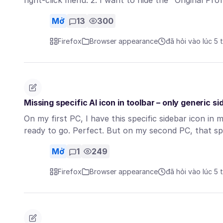
right-click menu. 2. I want to hide the "Original Pro
Mở
13
300
Firefox
Browser appearance
đã hỏi vào lúc 5 
Missing specific AI icon in toolbar – only generic si
On my first PC, I have this specific sidebar icon in 
ready to go. Perfect. But on my second PC, that sp
Mở
1
249
Firefox
Browser appearance
đã hỏi vào lúc 5 