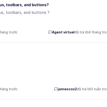
us, toolbars, and buttons?
us, toolbars, and buttons ?
tháng trước
Agent virtuel
đã trả lời
4 tháng tr
tháng trước
jamescox2
đã trả lời
3 tuần tr