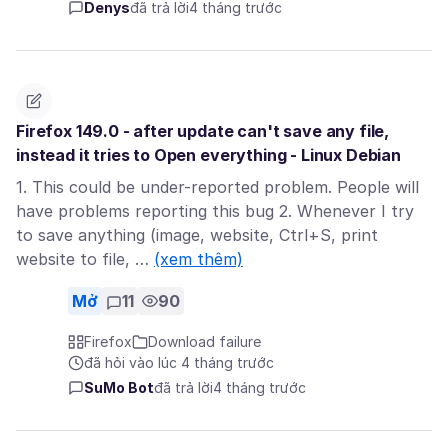
Denys
đã trả lời
4 tháng trước
Firefox 149.0 - after update can't save any file,
instead it tries to Open everything - Linux Debian
1. This could be under-reported problem. People will
have problems reporting this bug 2. Whenever I try
to save anything (image, website, Ctrl+S, print
website to file, …
(xem thêm)
Mở
11
90
Firefox
Download failure
đã hỏi vào lúc 4 tháng trước
SuMo Bot
đã trả lời
4 tháng trước