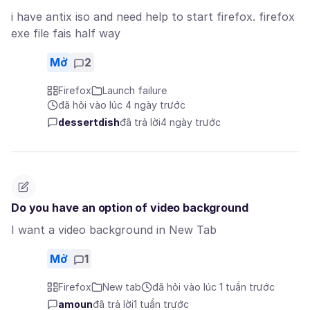
i have antix iso and need help to start firefox. firefox
exe file fais half way
Mở
2
Firefox
Launch failure
đã hỏi vào lúc 4 ngày trước
dessertdish
đã trả lời
4 ngày trước
Do you have an option of video background
I want a video background in New Tab
Mở
1
Firefox
New tab
đã hỏi vào lúc 1 tuần trước
amoun
đã trả lời
1 tuần trước