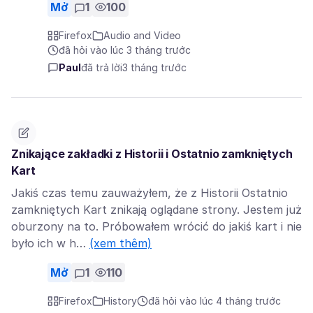
Mở
1
100
Firefox
Audio and Video
đã hỏi vào lúc 3 tháng trước
Paul
đã trả lời
3 tháng trước
Znikające zakładki z Historii i Ostatnio zamkniętych
Kart
Jakiś czas temu zauważyłem, że z Historii Ostatnio
zamkniętych Kart znikają oglądane strony. Jestem już
oburzony na to. Próbowałem wrócić do jakiś kart i nie
było ich w h…
(xem thêm)
Mở
1
110
Firefox
History
đã hỏi vào lúc 4 tháng trước