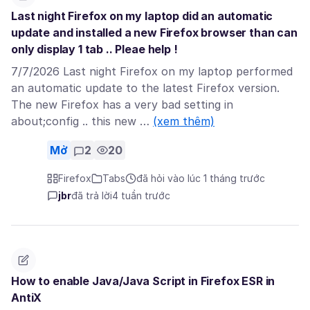
Last night Firefox on my laptop did an automatic
update and installed a new Firefox browser than can
only display 1 tab .. Pleae help !
7/7/2026 Last night Firefox on my laptop performed
an automatic update to the latest Firefox version.
The new Firefox has a very bad setting in
about;config .. this new …
(xem thêm)
Mở
2
20
Firefox
Tabs
đã hỏi vào lúc 1 tháng trước
jbr
đã trả lời
4 tuần trước
How to enable Java/Java Script in Firefox ESR in
AntiX