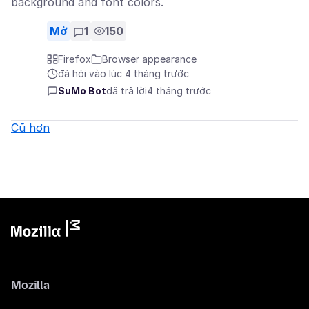
background and font colors.
Mở
1
150
Firefox
Browser appearance
đã hỏi vào lúc 4 tháng trước
SuMo Bot
đã trả lời
4 tháng trước
Cũ hơn
Mozilla