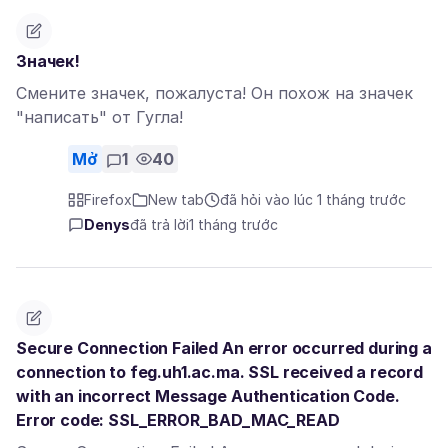
Значек!
Смените значек, пожалуста! Он похож на значек
"написать" от Гугла!
Mở
1
40
Firefox
New tab
đã hỏi vào lúc 1 tháng trước
Denys
đã trả lời
1 tháng trước
Secure Connection Failed An error occurred during a
connection to feg.uh1.ac.ma. SSL received a record
with an incorrect Message Authentication Code.
Error code: SSL_ERROR_BAD_MAC_READ