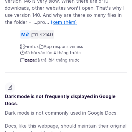
Version 148 is very slow. When there are 5-10
downloads, other websites won't open. That's why I
use version 140. And why are there so many files in
the folder - ....pro…
(xem thêm)
Mở
1
140
Firefox
App responsiveness
đã hỏi vào lúc 4 tháng trước
zaza
đã trả lời
4 tháng trước
Dark mode is not frequently displayed in Google
Docs.
Dark mode is not commonly used in Google Docs.
Docs, like this webpage, should maintain their original