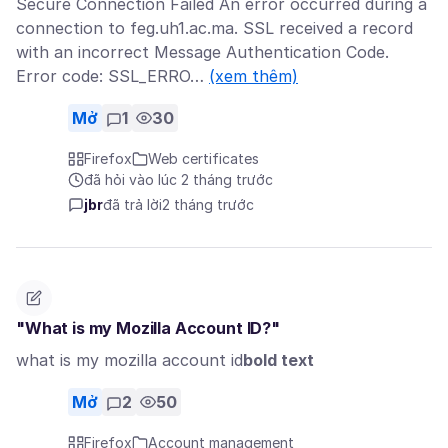
Secure Connection Failed An error occurred during a
connection to feg.uh1.ac.ma. SSL received a record
with an incorrect Message Authentication Code.
Error code: SSL_ERRO…
(xem thêm)
Mở
1
30
Firefox
Web certificates
đã hỏi vào lúc 2 tháng trước
jbr
đã trả lời
2 tháng trước
"What is my Mozilla Account ID?"
what is my mozilla account id
bold text
Mở
2
50
Firefox
Account management