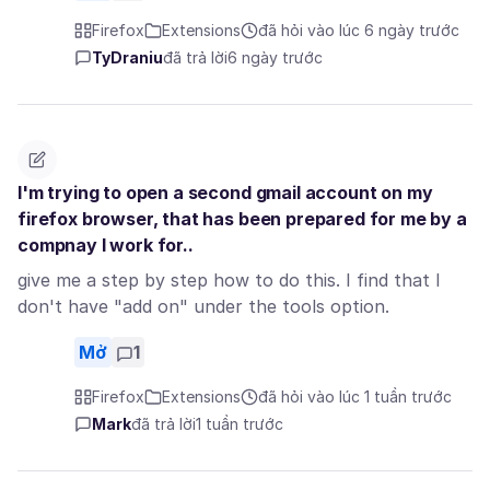
Firefox
Extensions
đã hỏi vào lúc 6 ngày trước
TyDraniu
đã trả lời
6 ngày trước
I'm trying to open a second gmail account on my
firefox browser, that has been prepared for me by a
compnay I work for..
give me a step by step how to do this. I find that I
don't have "add on" under the tools option.
Mở
1
Firefox
Extensions
đã hỏi vào lúc 1 tuần trước
Mark
đã trả lời
1 tuần trước