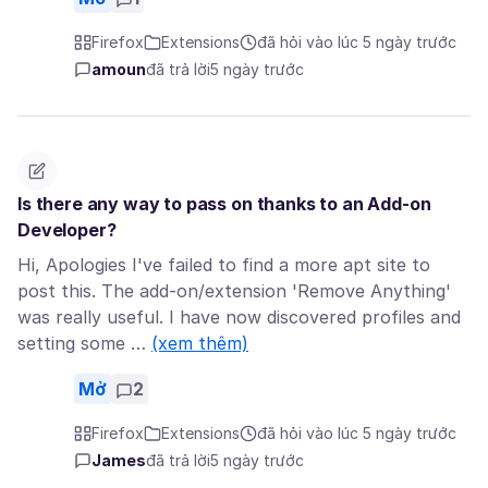
Firefox
Extensions
đã hỏi vào lúc 5 ngày trước
amoun
đã trả lời
5 ngày trước
Is there any way to pass on thanks to an Add-on
Developer?
Hi, Apologies I've failed to find a more apt site to
post this. The add-on/extension 'Remove Anything'
was really useful. I have now discovered profiles and
setting some …
(xem thêm)
Mở
2
Firefox
Extensions
đã hỏi vào lúc 5 ngày trước
James
đã trả lời
5 ngày trước