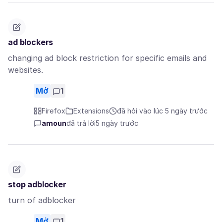
ad blockers
changing ad block restriction for specific emails and
websites.
Mở
1
Firefox
Extensions
đã hỏi vào lúc 5 ngày trước
amoun
đã trả lời
5 ngày trước
stop adblocker
turn of adblocker
Mở
1