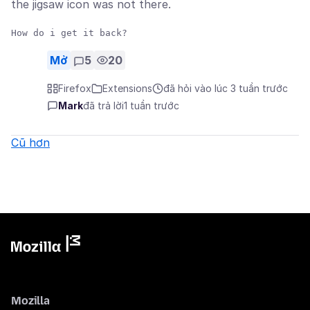
the jigsaw icon was not there.
Mở
5
20
Firefox
Extensions
đã hỏi vào lúc 3 tuần trước
Mark
đã trả lời
1 tuần trước
Cũ hơn
Mozilla