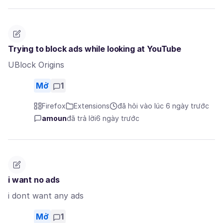
Trying to block ads while looking at YouTube
UBlock Origins
Mở
1
Firefox
Extensions
đã hỏi vào lúc 6 ngày trước
amoun
đã trả lời
6 ngày trước
i want no ads
i dont want any ads
Mở
1