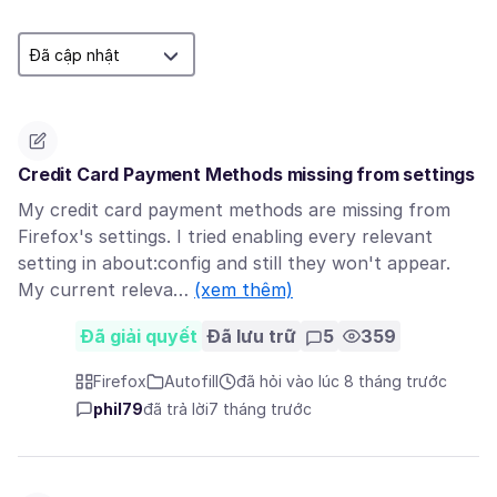
Credit Card Payment Methods missing from settings
My credit card payment methods are missing from
Firefox's settings. I tried enabling every relevant
setting in about:config and still they won't appear.
My current releva…
(xem thêm)
Đã giải quyết
Đã lưu trữ
5
359
Firefox
Autofill
đã hỏi vào lúc 8 tháng trước
phil79
đã trả lời
7 tháng trước