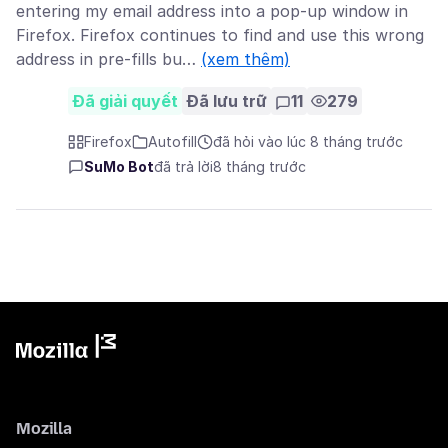
entering my email address into a pop-up window in
Firefox. Firefox continues to find and use this wrong
address in pre-fills bu…
(xem thêm)
Đã giải quyết
Đã lưu trữ
11
279
Firefox
Autofill
đã hỏi vào lúc 8 tháng trước
SuMo Bot
đã trả lời
8 tháng trước
Mozilla