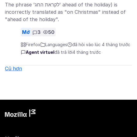
The phrase 'לקראת החג' ahead of the holiday) is
incorrectly translated as "on Christmas" instead of
"ahead of the holiday".
Mở
3
50
Firefox
Languages
đã hỏi vào lúc 4 tháng trước
Agent virtuel
đã trả lời
4 tháng trước
Cũ hơn