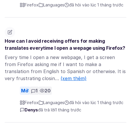
Firefox
Languages
đã hỏi vào lúc 1 tháng trước
How can I avoid receiving offers for making
translates everytime I open a wepage using Firefox?
Every time I open a new webpage, I get a screen
from Firefox asking me if I want to make a
translation from English to Spanish or otherwise. It is
very frustrating closin…
(xem thêm)
Mở
1
20
Firefox
Languages
đã hỏi vào lúc 1 tháng trước
Denys
đã trả lời
1 tháng trước