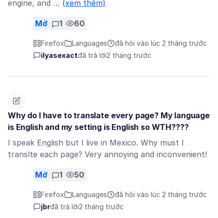
engine, and …
(xem thêm)
Mở
1
60
Firefox
Languages
đã hỏi vào lúc 2 tháng trước
ilyasexact
đã trả lời
2 tháng trước
Why do I have to translate every page? My language
is English and my setting is English so WTH????
I speak English but I live in Mexico. Why must I
translte each page? Very annoying and inconvenient!
Mở
1
50
Firefox
Languages
đã hỏi vào lúc 2 tháng trước
jbr
đã trả lời
2 tháng trước