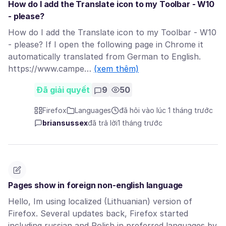
How do I add the Translate icon to my Toolbar - W10
- please?
How do I add the Translate icon to my Toolbar - W10
- please? If I open the following page in Chrome it
automatically translated from German to English.
https://www.campe…
(xem thêm)
Đã giải quyết
9
50
Firefox
Languages
đã hỏi vào lúc 1 tháng trước
briansussex
đã trả lời
1 tháng trước
Pages show in foreign non-english language
Hello, Im using localized (Lithuanian) version of
Firefox. Several updates back, Firefox started
including russian and Polish in preferred languages by