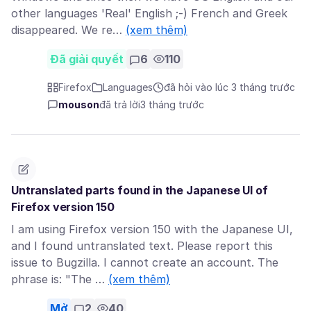
other languages 'Real' English ;-) French and Greek
disappeared. We re…
(xem thêm)
Đã giải quyết
6
110
Firefox
Languages
đã hỏi vào lúc 3 tháng trước
mouson
đã trả lời
3 tháng trước
Untranslated parts found in the Japanese UI of
Firefox version 150
I am using Firefox version 150 with the Japanese UI,
and I found untranslated text. Please report this
issue to Bugzilla. I cannot create an account. The
phrase is: "The …
(xem thêm)
Mở
2
40