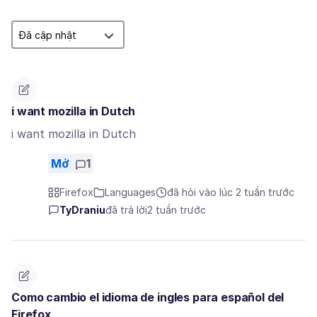
i want mozilla in Dutch
i want mozilla in Dutch
Mở
1
Firefox
Languages
đã hỏi vào lúc 2 tuần trước
TyDraniu
đã trả lời
2 tuần trước
Como cambio el idioma de ingles para español del
Firefox