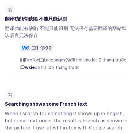
翻译功能有缺陷 不能只能识别
翻译功能有缺陷 不能只能识别 无法保存需要翻译的网站默
认语言无法保存
Mở
1
90
Firefox
Languages
đã hỏi vào lúc 2 tháng trước
wxie
đã trả lời
2 tháng trước
Searching shows some French text
When I search for something it shows up in English,
but some text under the result is French as shown in
the picture. I use latest Firefox with Google search