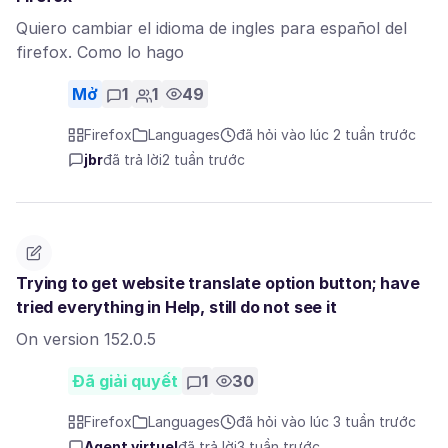
Quiero cambiar el idioma de ingles para español del
firefox. Como lo hago
Mở
1
1
49
Firefox
Languages
đã hỏi vào lúc 2 tuần trước
jbr
đã trả lời
2 tuần trước
Trying to get website translate option button; have
tried everything in Help, still do not see it
On version 152.0.5
Đã giải quyết
1
30
Firefox
Languages
đã hỏi vào lúc 3 tuần trước
Agent virtuel
đã trả lời
3 tuần trước