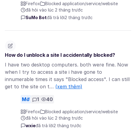
Firefox
Blocked application/service/website
đã hỏi vào lúc 2 tháng trước
SuMo Bot
đã trả lời
2 tháng trước
How do I unblock a site I accidentally blocked?
I have two desktop computers. both were fine. Now
when I try to access a site i have gone to
innumerable times it says "Blocked access". I can still
get to the site on t…
(xem thêm)
Mở
1
40
Firefox
Blocked application/service/website
đã hỏi vào lúc 2 tháng trước
wxie
đã trả lời
2 tháng trước