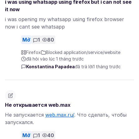
i was using whatsapp using firefox but i can not see
it now
i was opening my whatsapp using firefox browser
now i cant see whatsapp
Mở
1
80
Firefox
Blocked application/service/website
đã hỏi vào lúc 1 tháng trước
Konstantina Papadea
đã trả lời
1 tháng trước
Не открывается web.max
Не запускается
web.max.ru/
. Что сделать, чтобы
запускался.
Mở
1
40