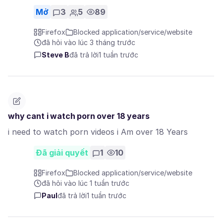
Mở
3
5
89
Firefox
Blocked application/service/website
đã hỏi vào lúc 3 tháng trước
Steve B
đã trả lời
1 tuần trước
why cant i watch porn over 18 years
i need to watch porn videos i Am over 18 Years
Đã giải quyết
1
10
Firefox
Blocked application/service/website
đã hỏi vào lúc 1 tuần trước
Paul
đã trả lời
1 tuần trước