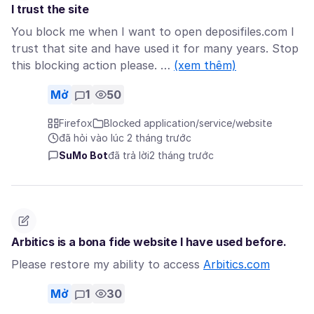
I trust the site
You block me when I want to open deposifiles.com I
trust that site and have used it for many years. Stop
this blocking action please. …
(xem thêm)
Mở
1
50
Firefox
Blocked application/service/website
đã hỏi vào lúc 2 tháng trước
SuMo Bot
đã trả lời
2 tháng trước
Arbitics is a bona fide website I have used before.
Please restore my ability to access
Arbitics.com
Mở
1
30