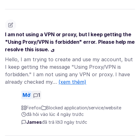
I am not using a VPN or proxy, but I keep getting the
"Using Proxy/VPN is forbidden" error. Please help me
resolve this issue. ی
Hello, I am trying to create and use my account, but
I keep getting the message "Using Proxy/VPN is
forbidden." I am not using any VPN or proxy. I have
already checked my…
(xem thêm)
Mở
1
Firefox
Blocked application/service/website
đã hỏi vào lúc 4 ngày trước
James
đã trả lời
3 ngày trước