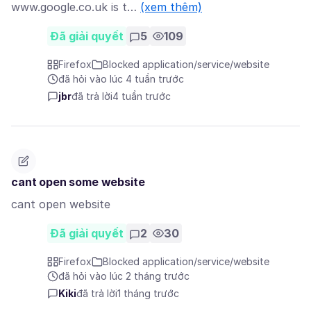
www.google.co.uk is t…
(xem thêm)
Đã giải quyết
5
109
Firefox
Blocked application/service/website
đã hỏi vào lúc 4 tuần trước
jbr
đã trả lời
4 tuần trước
cant open some website
cant open website
Đã giải quyết
2
30
Firefox
Blocked application/service/website
đã hỏi vào lúc 2 tháng trước
Kiki
đã trả lời
1 tháng trước