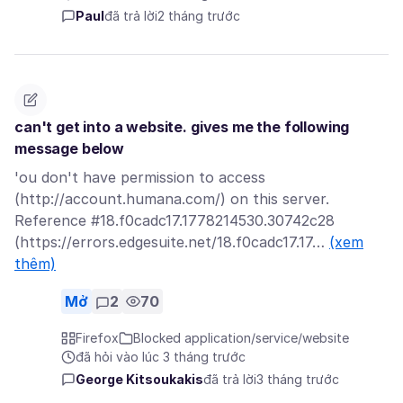
Paul
đã trả lời
2 tháng trước
can't get into a website. gives me the following
message below
'ou don't have permission to access
(http://account.humana.com/) on this server.
Reference #18.f0cadc17.1778214530.30742c28
(https://errors.edgesuite.net/18.f0cadc17.17…
(xem
thêm)
Mở
2
70
Firefox
Blocked application/service/website
đã hỏi vào lúc 3 tháng trước
George Kitsoukakis
đã trả lời
3 tháng trước