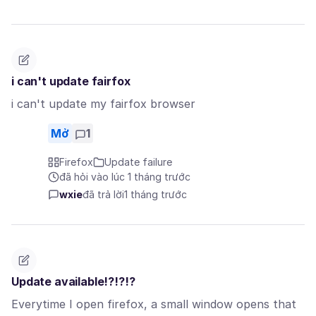
i can't update fairfox
i can't update my fairfox browser
Mở
1
Firefox
Update failure
đã hỏi vào lúc 1 tháng trước
wxie
đã trả lời
1 tháng trước
Update available!?!?!?
Everytime I open firefox, a small window opens that