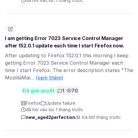
đã hỏi vào lúc 1 tháng trước
I am getting Error 7023 Service Control Manager
after 152.0.1 update each time I start Firefox now.
After updating to Firefox 152.0.1 this morning I keep
getting Error 7023 Service Control Manager each
time I start Firefox. The error description states "The
MozillaMai…
(xem thêm)
Đã giải quyết
1
70
Firefox
Update failure
đã hỏi vào lúc 1 tháng trước
new_aged2perfection
đã trả lời
1 tháng trước