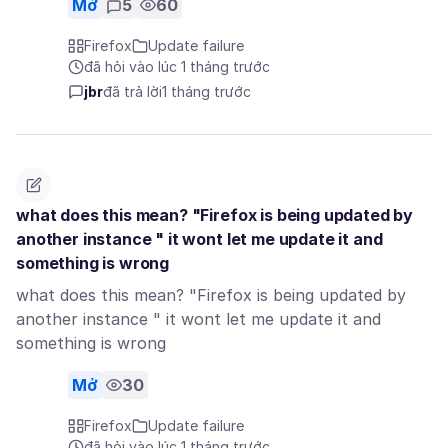
Mở
5
60
Firefox
Update failure
đã hỏi vào lúc 1 tháng trước
jbr
đã trả lời
1 tháng trước
what does this mean? "Firefox is being updated by
another instance " it wont let me update it and
something is wrong
what does this mean? "Firefox is being updated by
another instance " it wont let me update it and
something is wrong
Mở
30
Firefox
Update failure
đã hỏi vào lúc 1 tháng trước