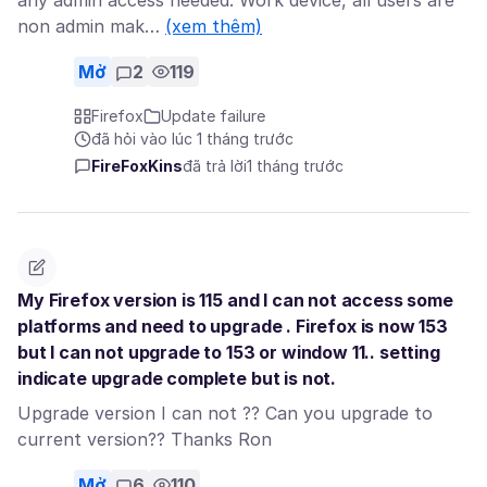
any admin access needed. Work device, all users are
non admin mak…
(xem thêm)
Mở
2
119
Firefox
Update failure
đã hỏi vào lúc 1 tháng trước
FireFoxKins
đã trả lời
1 tháng trước
My Firefox version is 115 and I can not access some
platforms and need to upgrade . Firefox is now 153
but I can not upgrade to 153 or window 11.. setting
indicate upgrade complete but is not.
Upgrade version I can not ?? Can you upgrade to
current version?? Thanks Ron
Mở
6
110