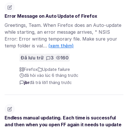
Error Message on Auto Update of Firefox
Greetings, Team. When Firefox does an Auto-update
while starting, an error message arrives, " NSIS
Error: Error writing temporary file. Make sure your
temp folder is val…
(xem thêm)
Đã lưu trữ
3
160
Firefox
Update failure
đã hỏi vào lúc 6 tháng trước
jbr
đã trả lời
1 tháng trước
Endless manual updating. Each time is successful
and then when you open FF again it needs to update