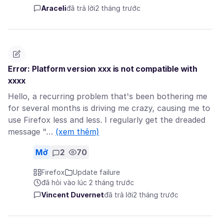
Araceli
đã trả lời
2 tháng trước
Error: Platform version xxx is not compatible with
xxxx
Hello, a recurring problem that's been bothering me
for several months is driving me crazy, causing me to
use Firefox less and less. I regularly get the dreaded
message "…
(xem thêm)
Mở
2
70
Firefox
Update failure
đã hỏi vào lúc 2 tháng trước
Vincent Duvernet
đã trả lời
2 tháng trước