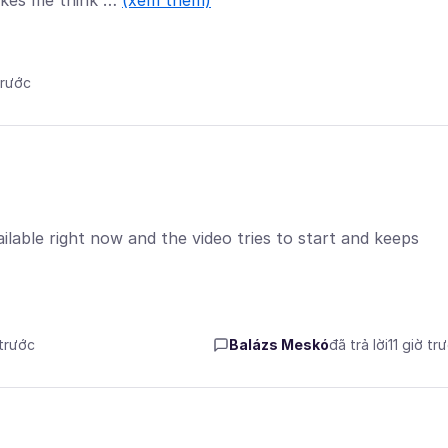
makes me think …
(xem thêm)
trước
ailable right now and the video tries to start and keeps
 trước
Balázs Meskó
đã trả lời
11 giờ tr