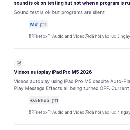
sound is ok on testing but not when a program is r
Sound test is ok but programs are silent
Mở
1
Firefox
Audio and Video
đã hỏi vào lúc 3 ngà
Videos autoplay iPad Pro M5 2026
Videos autoplay using iPad Pro M5 despite Auto-Pl
Play Message Effects all being turned OFF. Current
Đã khóa
1
Firefox
Audio and Video
đã hỏi vào lúc 4 ngà