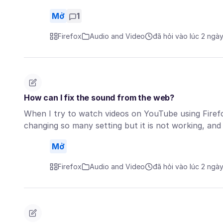
Mở
1
Firefox
Audio and Video
đã hỏi vào lúc 2 ngà
How can I fix the sound from the web?
When I try to watch videos on YouTube using Firefo
changing so many setting but it is not working, an
Mở
Firefox
Audio and Video
đã hỏi vào lúc 2 ngà