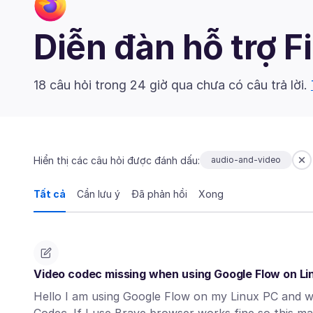
Diễn đàn hỗ trợ F
18 câu hỏi trong 24 giờ qua chưa có câu trả lời.
Hiển thị các câu hỏi được đánh dấu:
audio-and-video
Tất cả
Cần lưu ý
Đã phản hồi
Xong
Video codec missing when using Google Flow on Li
Hello I am using Google Flow on my Linux PC and wh