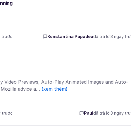
unning
y trước
Konstantina Papadea
đã trả lời
3 ngày tr
ay Video Previews, Auto-Play Animated Images and Auto-
 Mozilla advice a…
(xem thêm)
y trước
Paul
đã trả lời
3 ngày tr