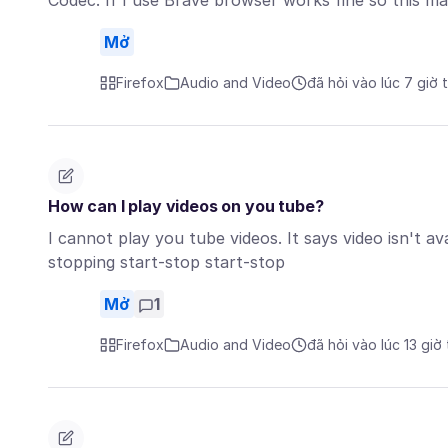
Codec. If I use Brave browser works fine so this 
Mở
Firefox
Audio and Video
đã hỏi vào lúc 7 giờ 
How can I play videos on you tube?
I cannot play you tube videos. It says video isn't av
stopping start-stop start-stop
Mở
1
Firefox
Audio and Video
đã hỏi vào lúc 13 giờ