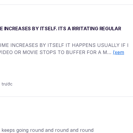
 INCREASES BY ITSELF. ITS A IRRITATING REGULAR
UME INCREASES BY ITSELF IT HAPPENS USUALLY IF I
 VIDEO OR MOVIE STOPS TO BUFFER FOR A M…
(xem
y trước
st keeps going round and round and round