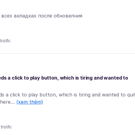
о всех вкладках после обновелния
 trước
ds a click to play button, which is tiring and wanted to
s a click to play button, which is tiring and wanted to qui
 where…
(xem thêm)
 trước