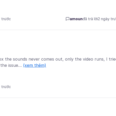
y trước
amoun
đã trả lời
2 ngày tr
x the sounds never comes out, only the video runs, I trie
d the issue…
(xem thêm)
y trước