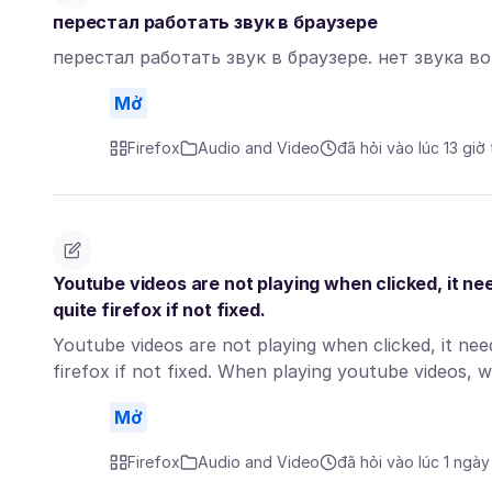
перестал работать звук в браузере
перестал работать звук в браузере. нет звука в
Mở
Firefox
Audio and Video
đã hỏi vào lúc 13 giờ
Youtube videos are not playing when clicked, it nee
quite firefox if not fixed.
Youtube videos are not playing when clicked, it need
firefox if not fixed. When playing youtube videos,
Mở
Firefox
Audio and Video
đã hỏi vào lúc 1 ngày