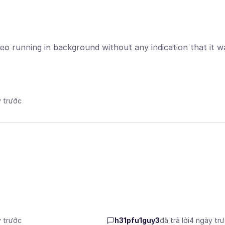
eo running in background without any indication that it w
y trước
y trước
h31pfu1guy3
đã trả lời
4 ngày tr