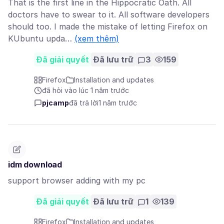
That is the first line in the Hippocratic Oath. All
doctors have to swear to it. All software developers
should too. I made the mistake of letting Firefox on
KUbuntu upda…
(xem thêm)
Đã giải quyết
Đã lưu trữ
3
159
Firefox
Installation and updates
đã hỏi vào lúc 1 năm trước
pjcamp
đã trả lời
1 năm trước
idm download
support browser adding with my pc
Đã giải quyết
Đã lưu trữ
1
139
Firefox
Installation and updates