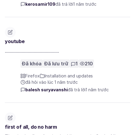
kerosamir109
đã trả lời
1 năm trước
youtube
.............................................
Đã khóa
Đã lưu trữ
1
210
Firefox
Installation and updates
đã hỏi vào lúc 1 năm trước
balesh suryavanshi
đã trả lời
1 năm trước
first of all, do no harm