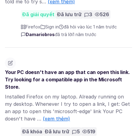
told me to try s…
(xem thêm)
Đã giải quyết
Đã lưu trữ
3
526
Firefox
Sign in
đã hỏi vào lúc 1 năm trước
Damariobros
đã trả lời
1 năm trước
Your PC doesn't have an app that can open this link.
Try looking for a compatible app in the Microsoft
Store.
Installed Firefox on my laptop. Already running on
my desktop. Whenever I try to open a link, I get: Get
an app to open this 'microsoft-edge' link Your PC
doesn't have …
(xem thêm)
Đã khóa
Đã lưu trữ
5
519