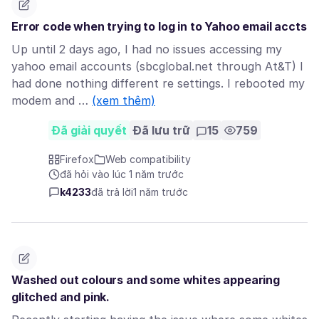
Error code when trying to log in to Yahoo email accts
Up until 2 days ago, I had no issues accessing my
yahoo email accounts (sbcglobal.net through At&T) I
had done nothing different re settings. I rebooted my
modem and …
(xem thêm)
Đã giải quyết
Đã lưu trữ
15
759
Firefox
Web compatibility
đã hỏi vào lúc 1 năm trước
k4233
đã trả lời
1 năm trước
Washed out colours and some whites appearing
glitched and pink.