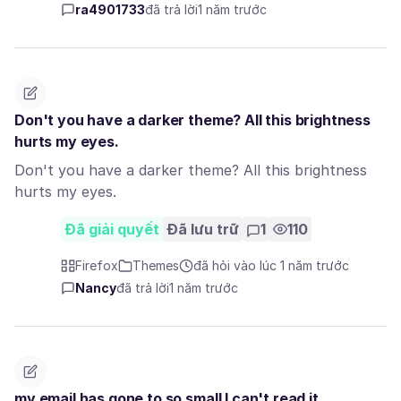
ra4901733
đã trả lời
1 năm trước
Don't you have a darker theme? All this brightness
hurts my eyes.
Don't you have a darker theme? All this brightness
hurts my eyes.
Đã giải quyết
Đã lưu trữ
1
110
Firefox
Themes
đã hỏi vào lúc 1 năm trước
Nancy
đã trả lời
1 năm trước
my email has gone to so small I can't read it