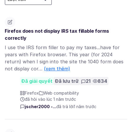
Firefox does not display IRS tax fillable forms
correctly
I use the IRS form filler to pay my taxes...have for
years with Firefox browser. This year (for 2024
return) when I sign into the site the 1040 form does
not display cor…
(xem thêm)
Đã giải quyết
Đã lưu trữ
21
834
Firefox
Web compatibility
đã hỏi vào lúc 1 năm trước
jscher2000 -...
đã trả lời
1 năm trước