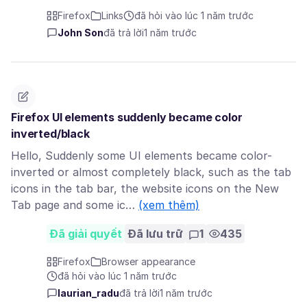
Firefox
Links
đã hỏi vào lúc 1 năm trước
John Son
đã trả lời
1 năm trước
Firefox UI elements suddenly became color
inverted/black
Hello, Suddenly some UI elements became color-
inverted or almost completely black, such as the tab
icons in the tab bar, the website icons on the New
Tab page and some ic…
(xem thêm)
Đã giải quyết
Đã lưu trữ
1
435
Firefox
Browser appearance
đã hỏi vào lúc 1 năm trước
laurian_radu
đã trả lời
1 năm trước