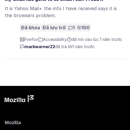
It is Yahoo Mail+ the info I have received says it is
the browsers problem.
Đã khóa
Đã lưu trữ
1
100
Firefox
Accessibility
đã hỏi vào lúc 1 năm trước
markwarner22
đã trả lời
1 năm trước
Mozilla