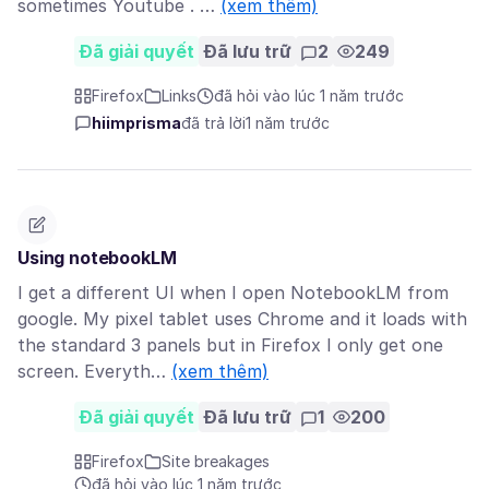
sometimes Youtube . …
(xem thêm)
Đã giải quyết
Đã lưu trữ
2
249
Firefox
Links
đã hỏi vào lúc 1 năm trước
hiimprisma
đã trả lời
1 năm trước
Using notebookLM
I get a different UI when I open NotebookLM from
google. My pixel tablet uses Chrome and it loads with
the standard 3 panels but in Firefox I only get one
screen. Everyth…
(xem thêm)
Đã giải quyết
Đã lưu trữ
1
200
Firefox
Site breakages
đã hỏi vào lúc 1 năm trước