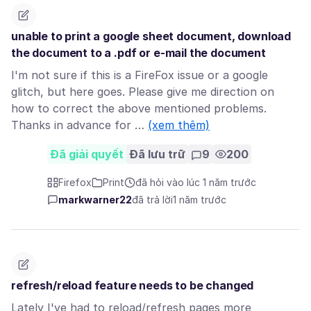
unable to print a google sheet document, download
the document to a .pdf or e-mail the document
I'm not sure if this is a FireFox issue or a google
glitch, but here goes. Please give me direction on
how to correct the above mentioned problems.
Thanks in advance for …
(xem thêm)
Đã giải quyết
Đã lưu trữ
9
200
Firefox
Print
đã hỏi vào lúc 1 năm trước
markwarner22
đã trả lời
1 năm trước
refresh/reload feature needs to be changed
Lately I've had to reload/refresh pages more