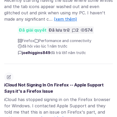
Recently starting having the issue where some whites
and the tab icons appear washed out and even
glitched out and pink when using my PC. I haven't
made any significant c…
(xem thêm)
Đã giải quyết
Đã lưu trữ
2
574
Firefox
Performance and connectivity
đã hỏi vào lúc 1 năm trước
joelhiggins849
đã trả lời
1 năm trước
iCloud Not Signing In On Firefox -- Apple Support
Says it's a Firefox Issue
iCloud has stopped signing in on the Firefox browser
for Windows. I contacted Apple Support and they
told me that this is an issue on Firefox's part, and