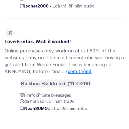
jscher2000 -...
đã trả lời
1 năm trước
Love Firefox. Wish it worked!
Online purchases only work on about 50% of the
websites I buy on. The most recent one was buying a
gift card from Whole Foods. This is becoming so
ANNOYING; before I fina…
(xem thêm)
Đã khóa
Đã lưu trữ
1
200
Firefox
Site breakages
đã hỏi vào lúc 1 năm trước
NoahSUMO
đã trả lời
1 năm trước