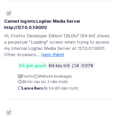
Cannot log into Logitec Media Server
http://127.0.0.1:9001/
Hi, Firefox Developer Edition 126.0b7 (64-bit) shows
a perpetual "Loading" screen when trying to access
my internal Logitec Media Server at 127.0.0.1:9001.
Other browsers…
(xem thêm)
Đã giải quyết
Đã lưu trữ
4
279
Firefox
Website breakages
đã hỏi vào lúc 2 năm trước
Lance Berc
đã trả lời
1 năm trước