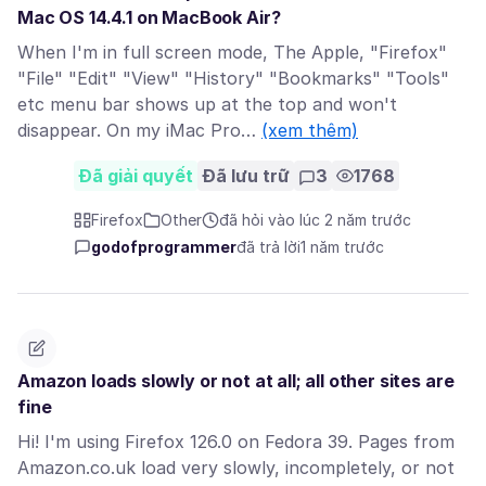
Mac OS 14.4.1 on MacBook Air?
When I'm in full screen mode, The Apple, "Firefox"
"File" "Edit" "View" "History" "Bookmarks" "Tools"
etc menu bar shows up at the top and won't
disappear. On my iMac Pro…
(xem thêm)
Đã giải quyết
Đã lưu trữ
3
1768
Firefox
Other
đã hỏi vào lúc 2 năm trước
godofprogrammer
đã trả lời
1 năm trước
Amazon loads slowly or not at all; all other sites are
fine
Hi! I'm using Firefox 126.0 on Fedora 39. Pages from
Amazon.co.uk load very slowly, incompletely, or not