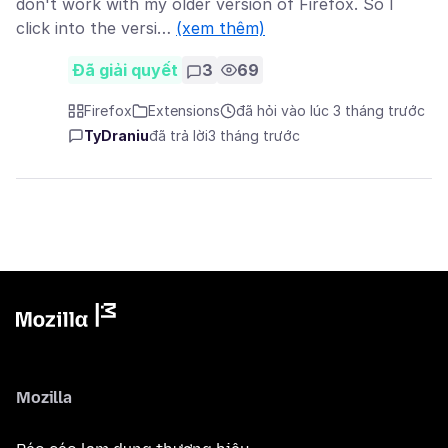
don't work with my older version of Firefox. So I
click into the versi…
(xem thêm)
Đã giải quyết
3
69
Firefox
Extensions
đã hỏi vào lúc 3 tháng trước
TyDraniu
đã trả lời
3 tháng trước
Mozilla