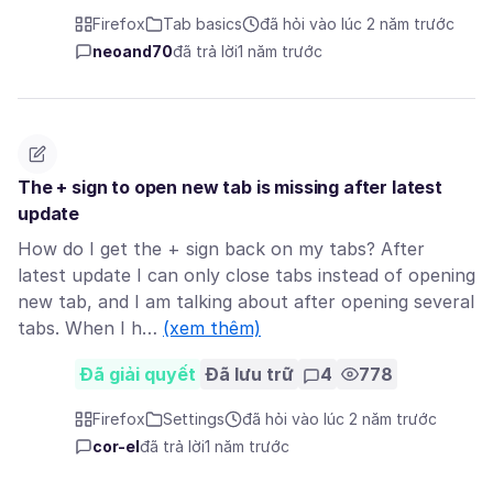
Firefox
Tab basics
đã hỏi vào lúc 2 năm trước
neoand70
đã trả lời
1 năm trước
The + sign to open new tab is missing after latest
update
How do I get the + sign back on my tabs? After
latest update I can only close tabs instead of opening
new tab, and I am talking about after opening several
tabs. When I h…
(xem thêm)
Đã giải quyết
Đã lưu trữ
4
778
Firefox
Settings
đã hỏi vào lúc 2 năm trước
cor-el
đã trả lời
1 năm trước