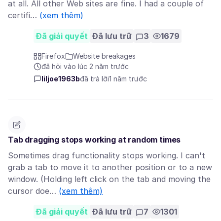
at all. All other Web sites are fine. I had a couple of
certifi…
(xem thêm)
Đã giải quyết
Đã lưu trữ
3
1679
Firefox
Website breakages
đã hỏi vào lúc 2 năm trước
liljoe1963b
đã trả lời
1 năm trước
Tab dragging stops working at random times
Sometimes drag functionality stops working. I can't
grab a tab to move it to another position or to a new
window. (Holding left click on the tab and moving the
cursor doe…
(xem thêm)
Đã giải quyết
Đã lưu trữ
7
1301