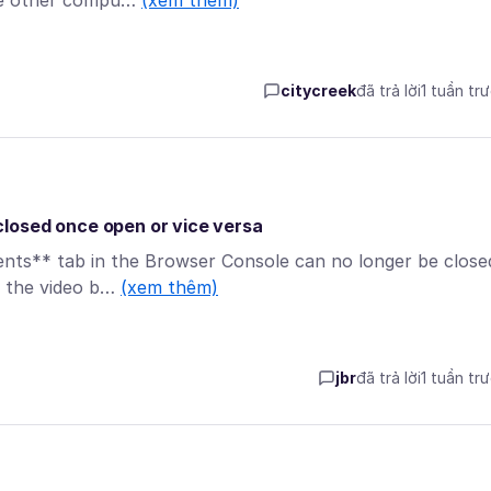
the other compu…
(xem thêm)
citycreek
đã trả lời
1 tuần tr
losed once open or vice versa
ents** tab in the Browser Console can no longer be close
e the video b…
(xem thêm)
jbr
đã trả lời
1 tuần tr