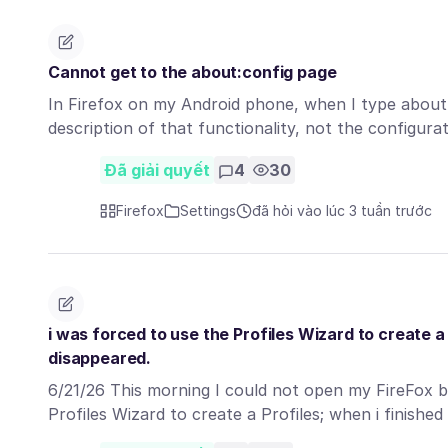
Cannot get to the about:config page
In Firefox on my Android phone, when I type about:
description of that functionality, not the configur
Đã giải quyết
4
30
Firefox
Settings
đã hỏi vào lúc 3 tuần trước
i was forced to use the Profiles Wizard to create a
disappeared.
6/21/26 This morning I could not open my FireFox br
Profiles Wizard to create a Profiles; when i finishe