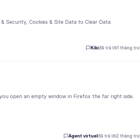
y & Security, Cookies & Site Data to Clear Data
Kiki
đã trả lời
1 tháng tr
ou open an empty window in Firefox the far right side.
Agent virtuel
đã trả lời
2 tháng tr