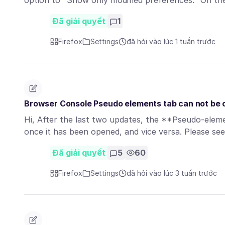
option to "Show only modified preferences." On 
Đã giải quyết
1
Firefox
Settings
đã hỏi vào lúc 1 tuần trước
Browser Console Pseudo elements tab can not be c
Hi, After the last two updates, the **Pseudo-elem
once it has been opened, and vice versa. Please se
Đã giải quyết
5
60
Firefox
Settings
đã hỏi vào lúc 3 tuần trước