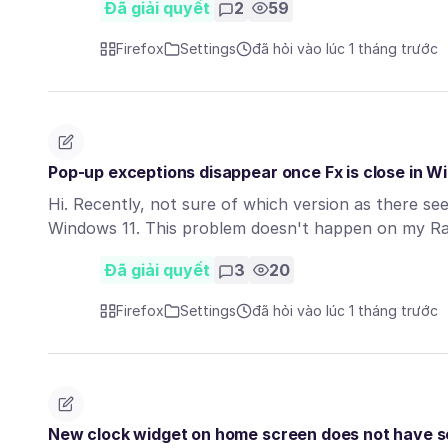
Đã giải quyết
2
59
Firefox
Settings
đã hỏi vào lúc 1 tháng trước
Pop-up exceptions disappear once Fx is close in W
Hi. Recently, not sure of which version as there see
Windows 11. This problem doesn't happen on my R
Đã giải quyết
3
20
Firefox
Settings
đã hỏi vào lúc 1 tháng trước
New clock widget on home screen does not have som