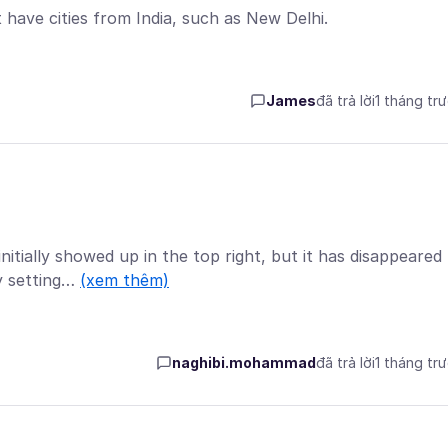
ave cities from India, such as New Delhi.
James
đã trả lời
1 tháng tr
itially showed up in the top right, but it has disappeared
cy setting…
(xem thêm)
naghibi.mohammad
đã trả lời
1 tháng tr