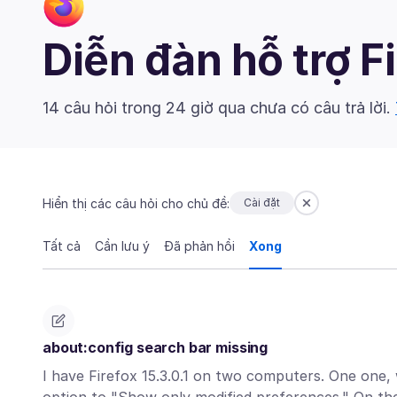
Diễn đàn hỗ trợ F
14 câu hỏi trong 24 giờ qua chưa có câu trả lời.
Hiển thị các câu hỏi cho chủ đề:
Cài đặt
Tất cả
Cần lưu ý
Đã phản hồi
Xong
about:config search bar missing
I have Firefox 15.3.0.1 on two computers. One one, 