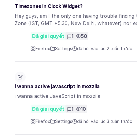
Timezones in Clock Widget?
Hey guys, am I the only one having trouble finding 
Zone (IST, GMT +5:30, New Delhi, whatever) nor e
Đã giải quyết
1
50
Firefox
Settings
đã hỏi vào lúc 2 tuần trước
i wanna active javascript in mozzila
i wanna active JavaScript in mozzila
Đã giải quyết
1
10
Firefox
Settings
đã hỏi vào lúc 3 tuần trước