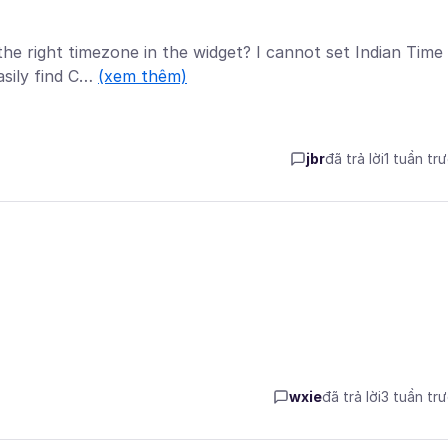
the right timezone in the widget? I cannot set Indian Time
asily find C…
(xem thêm)
jbr
đã trả lời
1 tuần tr
wxie
đã trả lời
3 tuần tr