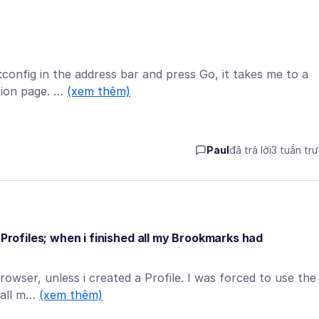
config in the address bar and press Go, it takes me to a
ation page. …
(xem thêm)
Paul
đã trả lời
3 tuần tr
 Profiles; when i finished all my Brookmarks had
owser, unless i created a Profile. I was forced to use the
d all m…
(xem thêm)