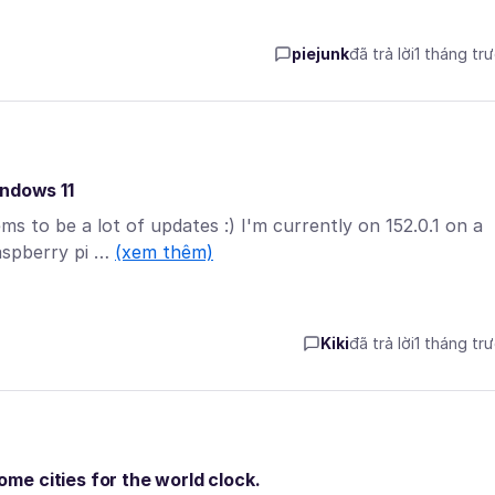
piejunk
đã trả lời
1 tháng tr
indows 11
ms to be a lot of updates :) I'm currently on 152.0.1 on a
aspberry pi …
(xem thêm)
Kiki
đã trả lời
1 tháng tr
e cities for the world clock.