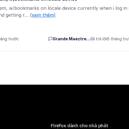
m, w/bookmarks on locale device currently when i log in 
nd getting r…
(xem thêm)
háng trước
Grande Maeztre...
đã trả lời
6 tháng tr
Firefox dành cho nhà phát