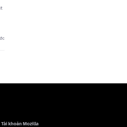
it
ước
Tài khoản Mozilla