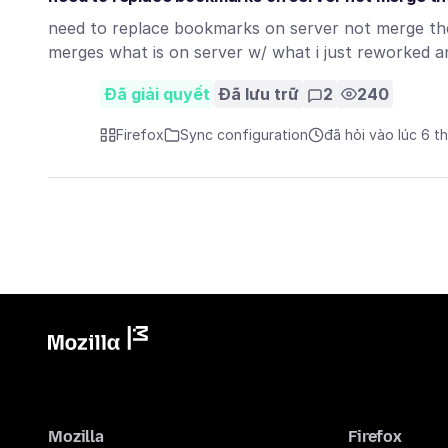
need to replace bookmarks on server not merge the
merges what is on server w/ what i just reworked a
Đã giải quyết
Đã lưu trữ
2
240
Firefox
Sync configuration
đã hỏi vào lúc 6 t
Mozilla
Firefox