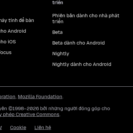
triển
Phiên bản dành cho nhà phát
máy tính để bàn
triển
cho Android
Beta
cho iOS
Beta dành cho Android
Focus
Nightly
Nightly dành cho Android
oration
,
Mozilla Foundation
.
quyền ©1998–2026 bởi những người đóng góp cho
y phép Creative Commons
.
ư
Cookie
Liên hệ