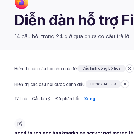
Diễn đàn hỗ trợ F
14 câu hỏi trong 24 giờ qua chưa có câu trả lời.
Hiển thị các câu hỏi cho chủ đề:
Cấu hình đồng bộ hoá
Hiển thị các câu hỏi được đánh dấu:
Firefox 140.7.0
Tất cả
Cần lưu ý
Đã phản hồi
Xong
need to replace bookmarks on server not merge t