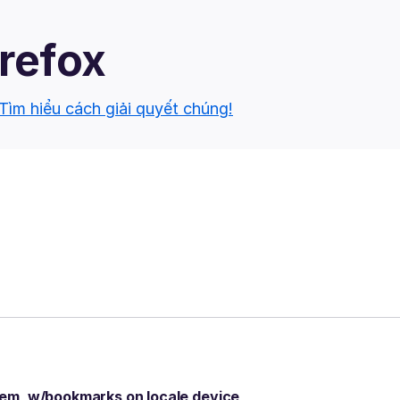
irefox
Tìm hiểu cách giải quyết chúng!
hem, w/bookmarks on locale device