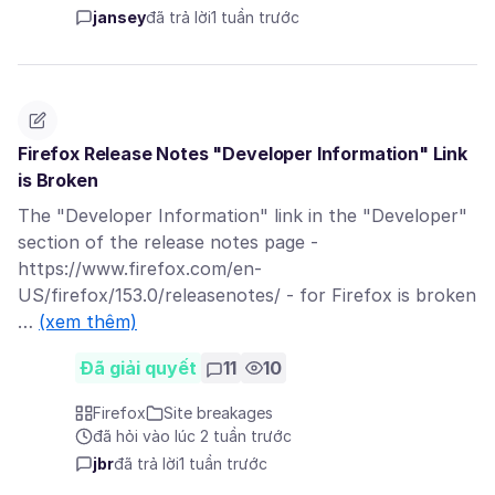
jansey
đã trả lời
1 tuần trước
Firefox Release Notes "Developer Information" Link
is Broken
The "Developer Information" link in the "Developer"
section of the release notes page -
https://www.firefox.com/en-
US/firefox/153.0/releasenotes/ - for Firefox is broken
…
(xem thêm)
Đã giải quyết
11
10
Firefox
Site breakages
đã hỏi vào lúc 2 tuần trước
jbr
đã trả lời
1 tuần trước