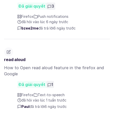
Đã giải quyết
3
Firefox
Push notifications
đã hỏi vào lúc 6 ngày trước
bzee2me
đã trả lời
6 ngày trước
read aloud
How to Open read aloud feature in the firefox and
Google
Đã giải quyết
1
Firefox
Text-to-speech
đã hỏi vào lúc 1 tuần trước
Paul
đã trả lời
6 ngày trước