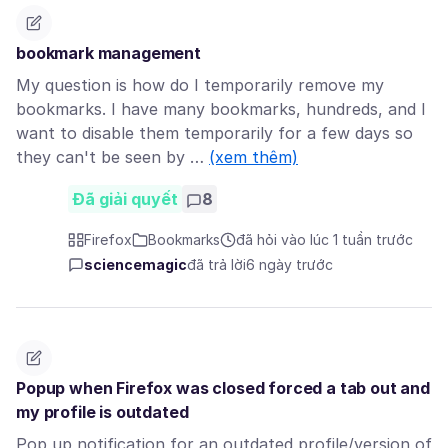
bookmark management
My question is how do I temporarily remove my
bookmarks. I have many bookmarks, hundreds, and I
want to disable them temporarily for a few days so
they can't be seen by …
(xem thêm)
Đã giải quyết
8
Firefox
Bookmarks
đã hỏi vào lúc 1 tuần trước
sciencemagic
đã trả lời
6 ngày trước
Popup when Firefox was closed forced a tab out and
my profile is outdated
Pop up notification for an outdated profile/version of