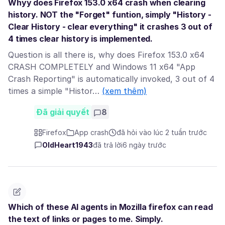
Whyy does Firefox 153.0 x64 crash when clearing
history. NOT the "Forget" funtion, simply "History -
Clear History - clear everything" it crashes 3 out of
4 times clear history is implemented.
Question is all there is, why does Firefox 153.0 x64
CRASH COMPLETELY and Windows 11 x64 "App
Crash Reporting" is automatically invoked, 3 out of 4
times a simple "Histor…
(xem thêm)
Đã giải quyết
8
Firefox
App crash
đã hỏi vào lúc 2 tuần trước
OldHeart1943
đã trả lời
6 ngày trước
Which of these AI agents in Mozilla firefox can read
the text of links or pages to me. Simply.