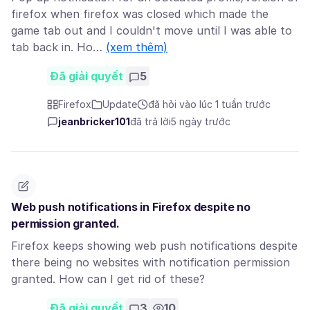
firefox when firefox was closed which made the
game tab out and I couldn't move until I was able to
tab back in. Ho…
(xem thêm)
Đã giải quyết
5
Firefox
Update
đã hỏi vào lúc 1 tuần trước
jeanbricker101
đã trả lời
5 ngày trước
Web push notifications in Firefox despite no
permission granted.
Firefox keeps showing web push notifications despite
there being no websites with notification permission
granted. How can I get rid of these?
Đã giải quyết
3
10