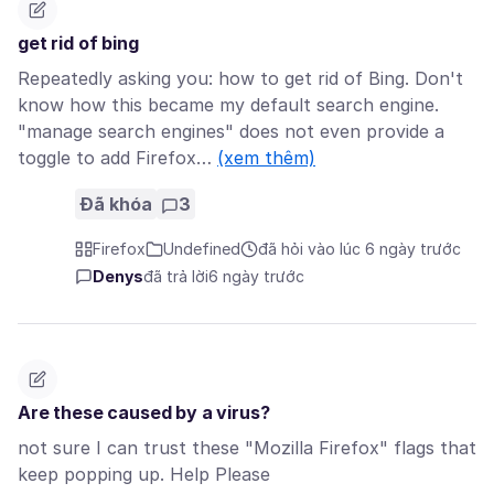
get rid of bing
Repeatedly asking you: how to get rid of Bing. Don't
know how this became my default search engine.
"manage search engines" does not even provide a
toggle to add Firefox…
(xem thêm)
Đã khóa
3
Firefox
Undefined
đã hỏi vào lúc 6 ngày trước
Denys
đã trả lời
6 ngày trước
Are these caused by a virus?
not sure I can trust these "Mozilla Firefox" flags that
keep popping up. Help Please