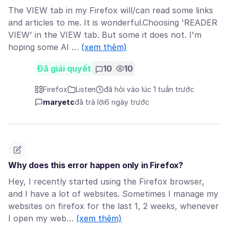
The VIEW tab in my Firefox will/can read some links
and articles to me. It is wonderful.Choosing 'READER
VIEW' in the VIEW tab. But some it does not. I'm
hoping some AI …
(xem thêm)
Đã giải quyết
10
10
Firefox
Listen
đã hỏi vào lúc 1 tuần trước
maryetc
đã trả lời
6 ngày trước
Why does this error happen only in Firefox?
Hey, I recently started using the Firefox browser,
and I have a lot of websites. Sometimes I manage my
websites on firefox for the last 1, 2 weeks, whenever
I open my web…
(xem thêm)