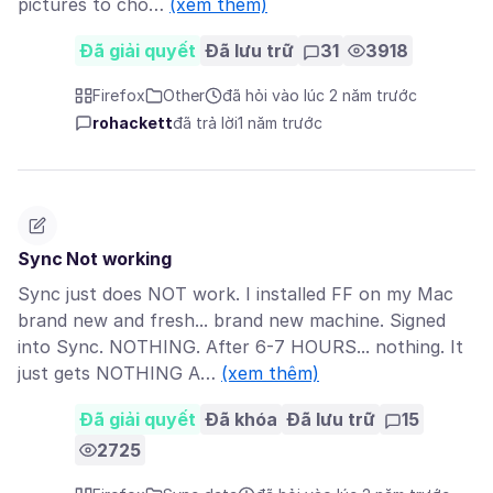
pictures to cho…
(xem thêm)
Đã giải quyết
Đã lưu trữ
31
3918
Firefox
Other
đã hỏi vào lúc 2 năm trước
rohackett
đã trả lời
1 năm trước
Sync Not working
Sync just does NOT work. I installed FF on my Mac
brand new and fresh... brand new machine. Signed
into Sync. NOTHING. After 6-7 HOURS... nothing. It
just gets NOTHING A…
(xem thêm)
Đã giải quyết
Đã khóa
Đã lưu trữ
15
2725