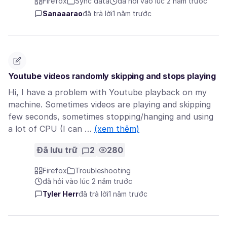
Firefox
Sync data
đã hỏi vào lúc 2 năm trước
Sanaaarao
đã trả lời
1 năm trước
Youtube videos randomly skipping and stops playing
Hi, I have a problem with Youtube playback on my
machine. Sometimes videos are playing and skipping
few seconds, sometimes stopping/hanging and using
a lot of CPU (I can …
(xem thêm)
Đã lưu trữ
2
280
Firefox
Troubleshooting
đã hỏi vào lúc 2 năm trước
Tyler Herr
đã trả lời
1 năm trước