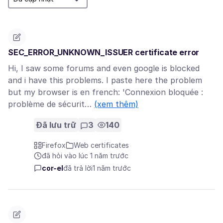
SEC_ERROR_UNKNOWN_ISSUER certificate error
Hi, I saw some forums and even google is blocked
and i have this problems. I paste here the problem
but my browser is en french: 'Connexion bloquée :
problème de sécurit…
(xem thêm)
Đã lưu trữ
3
140
Firefox
Web certificates
đã hỏi vào lúc 1 năm trước
cor-el
đã trả lời
1 năm trước