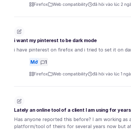
Firefox
Web compatibility
đã hỏi vào lúc 2 ng
i want my pinterest to be dark mode
i have pinterest on firefox and i tried to set it on
Mở
1
Firefox
Web compatibility
đã hỏi vào lúc 1 ng
Lately an online tool of a client I am using for ye
Has anyone reported this before? I am working as a
platform/tool of theirs for several years now but 