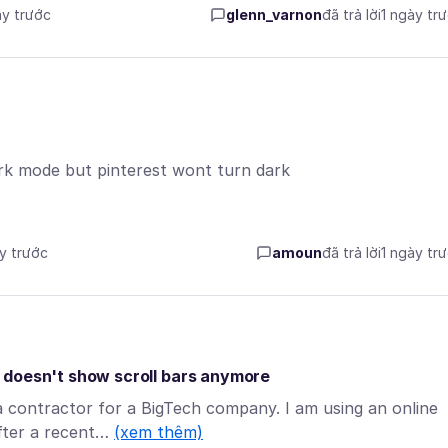
ày trước
glenn_varnon
đã trả lời
1 ngày tr
 dark mode but pinterest wont turn dark
ày trước
amoun
đã trả lời
1 ngày tr
ars doesn't show scroll bars anymore
 contractor for a BigTech company. I am using an online
after a recent…
(xem thêm)