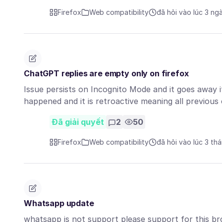
Firefox
Web compatibility
đã hỏi vào lúc 3 ng
ChatGPT replies are empty only on firefox
Issue persists on Incognito Mode and it goes away if 
happened and it is retroactive meaning all previou
Đã giải quyết
2
50
Firefox
Web compatibility
đã hỏi vào lúc 3 th
Whatsapp update
whatsapp is not support please support for this b