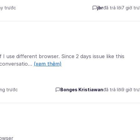
ày trước
jbr
đã trả lời
7 giờ tr
I use different browser. Since 2 days issue like this
s conversatio…
(xem thêm)
áng trước
Bonges Kristiawan
đã trả lời
9 giờ tr
rowser