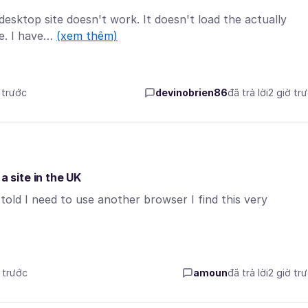
desktop site doesn't work. It doesn't load the actually
te. I have…
(xem thêm)
 trước
devinobrien86
đã trả lời
2 giờ tr
a site in the UK
told I need to use another browser I find this very
ờ trước
amoun
đã trả lời
2 giờ tr