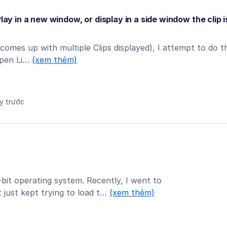
lay in a new window, or display in a side window the clip i
comes up with multiple Clips displayed), I attempt to do t
 Open Li…
(xem thêm)
ày trước
bit operating system. Recently, I went to
 just kept trying to load t…
(xem thêm)