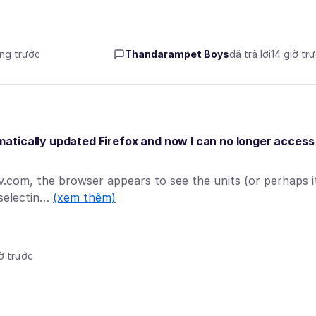
áng trước
Thandarampet Boys
đã trả lời
14 giờ tr
atically updated Firefox and now I can no longer access
v.com, the browser appears to see the units (or perhaps i
 selectin…
(xem thêm)
iờ trước