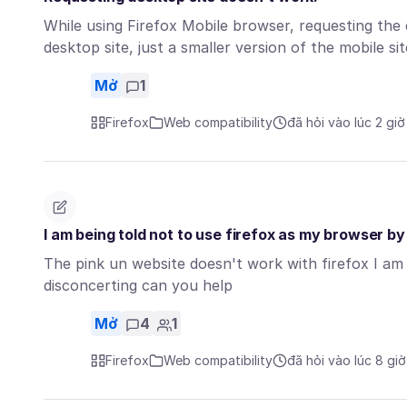
While using Firefox Mobile browser, requesting the 
desktop site, just a smaller version of the mobile si
Mở
1
Firefox
Web compatibility
đã hỏi vào lúc 2 giờ
I am being told not to use firefox as my browser by 
The pink un website doesn't work with firefox I am 
disconcerting can you help
Mở
4
1
Firefox
Web compatibility
đã hỏi vào lúc 8 gi