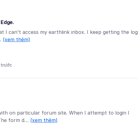
 Edge.
at I can't access my earthlink inbox. I keep getting the log
 …
(xem thêm)
 trước
th on particular forum site. When I attempt to login I
. The form d…
(xem thêm)