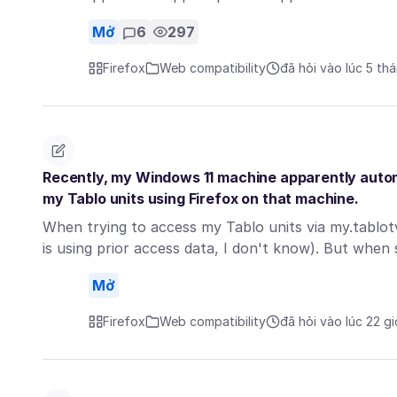
Mở
6
297
Firefox
Web compatibility
đã hỏi vào lúc 5 th
Recently, my Windows 11 machine apparently autom
my Tablo units using Firefox on that machine.
When trying to access my Tablo units via my.tablot
is using prior access data, I don't know). But when
Mở
Firefox
Web compatibility
đã hỏi vào lúc 22 g