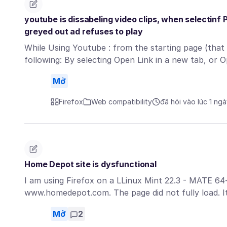
youtube is dissabeling video clips, when selectinf P
greyed out ad refuses to play
While Using Youtube : from the starting page (that 
following: By selecting Open Link in a new tab, or
Mở
Firefox
Web compatibility
đã hỏi vào lúc 1 ng
Home Depot site is dysfunctional
I am using Firefox on a LLinux Mint 22.3 - MATE 64-
www.homedepot.com. The page did not fully load. It
Mở
2