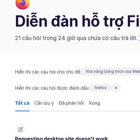
Diễn đàn hỗ trợ F
21 câu hỏi trong 24 giờ qua chưa có câu trả lời.
Hiển thị các câu hỏi cho chủ đề:
Khả năng tương thích của We
Hiển thị các câu hỏi được đánh dấu:
firefox
Tất cả
Cần lưu ý
Đã phản hồi
Xong
Requesting desktop site doesn't work.