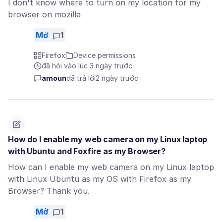
I don't know where to turn on my location for my
browser on mozilla
Mở
1
Firefox
Device permissions
đã hỏi vào lúc 3 ngày trước
amoun
đã trả lời
2 ngày trước
How do I enable my web camera on my Linux laptop
with Ubuntu and Foxfire as my Browser?
How can I enable my web camera on my Linux laptop
with Linux Ubuntu as my OS with Firefox as my
Browser? Thank you.
Mở
1