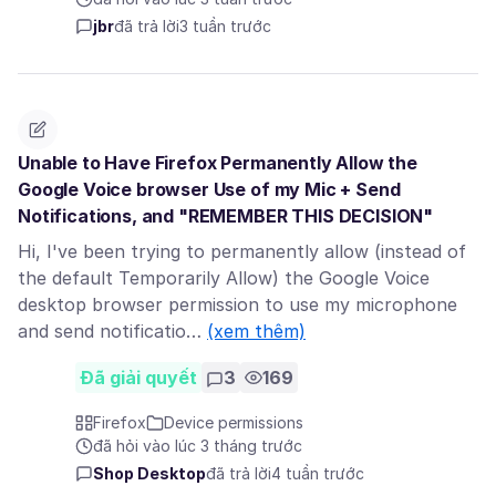
jbr
đã trả lời
3 tuần trước
Unable to Have Firefox Permanently Allow the
Google Voice browser Use of my Mic + Send
Notifications, and "REMEMBER THIS DECISION"
Hi, I've been trying to permanently allow (instead of
the default Temporarily Allow) the Google Voice
desktop browser permission to use my microphone
and send notificatio…
(xem thêm)
Đã giải quyết
3
169
Firefox
Device permissions
đã hỏi vào lúc 3 tháng trước
Shop Desktop
đã trả lời
4 tuần trước