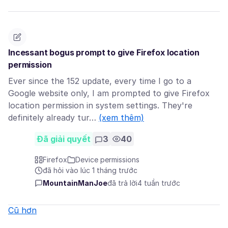
Incessant bogus prompt to give Firefox location
permission
Ever since the 152 update, every time I go to a
Google website only, I am prompted to give Firefox
location permission in system settings. They're
definitely already tur…
(xem thêm)
Đã giải quyết
3
40
Firefox
Device permissions
đã hỏi vào lúc 1 tháng trước
MountainManJoe
đã trả lời
4 tuần trước
Cũ hơn