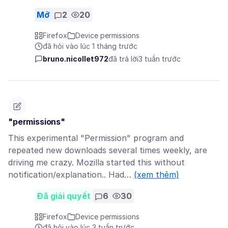
Mở
2
20
Firefox
Device permissions
đã hỏi vào lúc 1 tháng trước
bruno.nicollet972
đã trả lời
3 tuần trước
"permissions"
This experimental "Permission" program and
repeated new downloads several times weekly, are
driving me crazy. Mozilla started this without
notification/explanation.. Had…
(xem thêm)
Đã giải quyết
6
30
Firefox
Device permissions
đã hỏi vào lúc 3 tuần trước