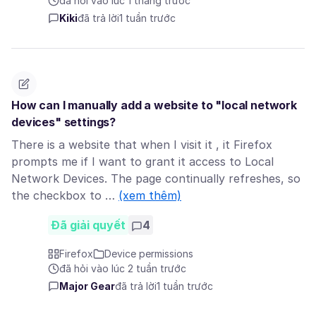
đã hỏi vào lúc 1 tháng trước
Kiki
đã trả lời
1 tuần trước
How can I manually add a website to "local network
devices" settings?
There is a website that when I visit it , it Firefox
prompts me if I want to grant it access to Local
Network Devices. The page continually refreshes, so
the checkbox to …
(xem thêm)
Đã giải quyết
4
Firefox
Device permissions
đã hỏi vào lúc 2 tuần trước
Major Gear
đã trả lời
1 tuần trước