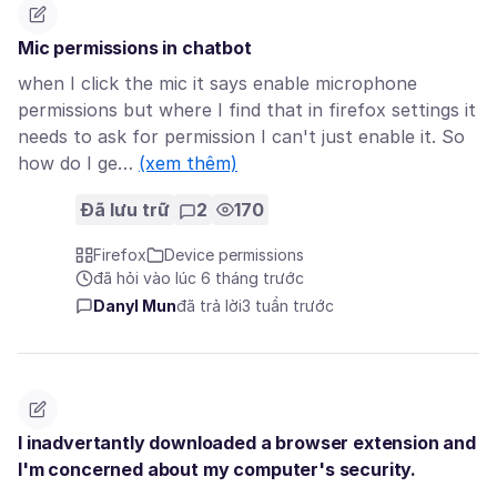
Mic permissions in chatbot
when I click the mic it says enable microphone
permissions but where I find that in firefox settings it
needs to ask for permission I can't just enable it. So
how do I ge…
(xem thêm)
Đã lưu trữ
2
170
Firefox
Device permissions
đã hỏi vào lúc 6 tháng trước
Danyl Mun
đã trả lời
3 tuần trước
I inadvertantly downloaded a browser extension and
I'm concerned about my computer's security.