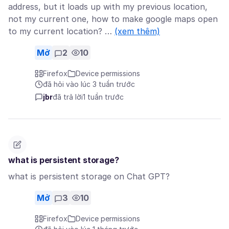
address, but it loads up with my previous location,
not my current one, how to make google maps open
to my current location? …
(xem thêm)
Mở
2
10
Firefox
Device permissions
đã hỏi vào lúc 3 tuần trước
jbr
đã trả lời
1 tuần trước
what is persistent storage?
what is persistent storage on Chat GPT?
Mở
3
10
Firefox
Device permissions