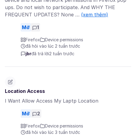
device and local network permissions in Firefox pop
ups. Do not wish to participate. And WHY THE
FREQUENT UPDATES? None …
(xem thêm)
Mở
1
Firefox
Device permissions
đã hỏi vào lúc 2 tuần trước
jbr
đã trả lời
2 tuần trước
Location Access
I Want Allow Access My Laptp Location
Mở
2
Firefox
Device permissions
đã hỏi vào lúc 3 tuần trước