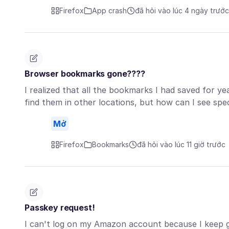
Firefox
App crash
đã hỏi vào lúc 4 ngày trước
Browser bookmarks gone????
I realized that all the bookmarks I had saved for ye
find them in other locations, but how can I see sp
Mở
Firefox
Bookmarks
đã hỏi vào lúc 11 giờ trước
Passkey request!
I can't log on my Amazon account because I keep ge