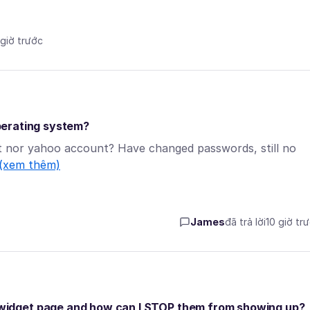
 giờ trước
operating system?
t nor yahoo account? Have changed passwords, still no
(xem thêm)
James
đã trả lời
10 giờ tr
idget page and how can I STOP them from showing up?