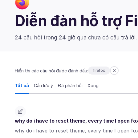
Diễn đàn hỗ trợ F
24 câu hỏi trong 24 giờ qua chưa có câu trả lời
Hiển thị các câu hỏi được đánh dấu:
firefox
Tất cả
Cần lưu ý
Đã phản hồi
Xong
why do i have to reset theme, every time I open fo
why do i have to reset theme, every time I open fox