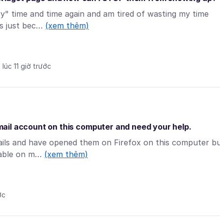
ory" time and time again and am tired of wasting my time
ts just bec…
(xem thêm)
 lúc 11 giờ trước
 email account on this computer and need your help.
mails and have opened them on Firefox on this computer b
ilable on m…
(xem thêm)
ớc