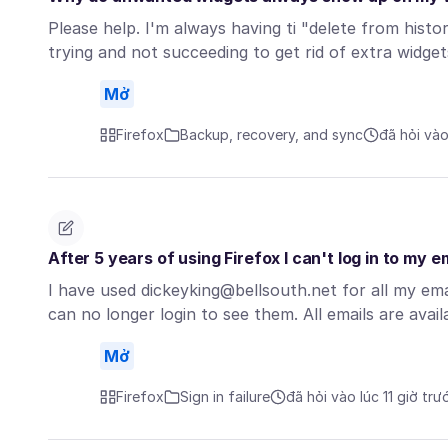
Please help. I'm always having ti "delete from hist
trying and not succeeding to get rid of extra widge
Mở
Firefox
Backup, recovery, and sync
đã hỏi vào
After 5 years of using Firefox I can't log in to my
I have used dickeyking@bellsouth.net for all my e
can no longer login to see them. All emails are ava
Mở
Firefox
Sign in failure
đã hỏi vào lúc 11 giờ trư