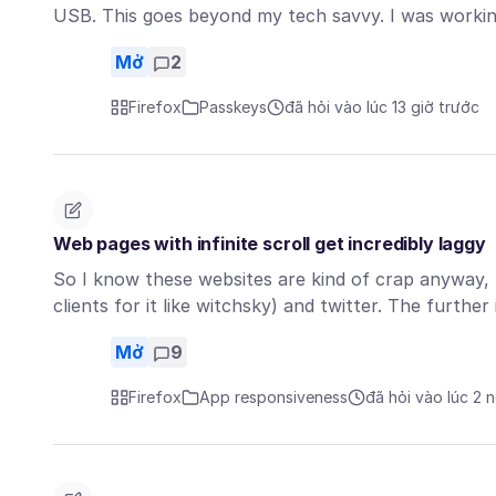
USB. This goes beyond my tech savvy. I was workin
Mở
2
Firefox
Passkeys
đã hỏi vào lúc 13 giờ trước
Web pages with infinite scroll get incredibly laggy
So I know these websites are kind of crap anyway, b
clients for it like witchsky) and twitter. The furthe
Mở
9
Firefox
App responsiveness
đã hỏi vào lúc 2 