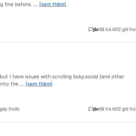
g fine before. …
(xem thêm)
jbr
đã trả lời
12 giờ tr
ut I have issues with scrolling bsky.social (and other
r into the …
(xem thêm)
ngày trước
jbr
đã trả lời
12 giờ tr