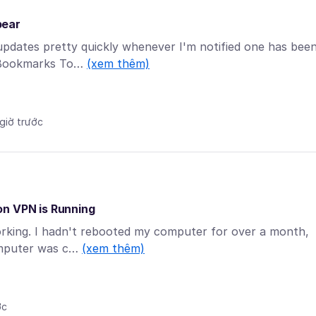
pear
 updates pretty quickly whenever I'm notified one has bee
y Bookmarks To…
(xem thêm)
 giờ trước
on VPN is Running
working. I hadn't rebooted my computer for over a month,
computer was c…
(xem thêm)
ớc