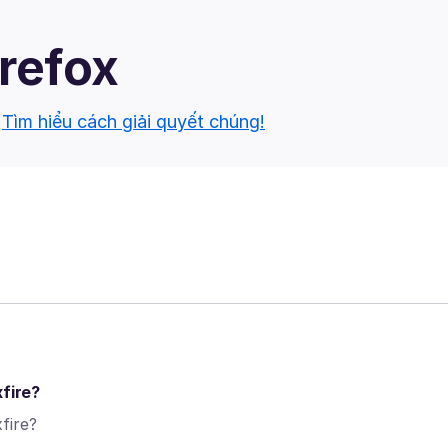
irefox
.
Tìm hiểu cách giải quyết chúng!
xfire?
fire?