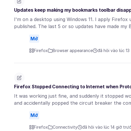
Updates keep making my bookmarks toolbar disap
I'm on a desktop using Windows 11. I apply Firefox
published. The last 5 or so updates have made m
Mở
Firefox
Browser appearance
đã hỏi vào lúc 13
Firefox Stopped Connecting to Internet when Prot
It was working just fine, and suddenly it stopped 
and accidentally popped the circuit breaker the 
Mở
Firefox
Connectivity
đã hỏi vào lúc 14 giờ trư