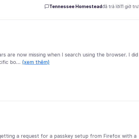
Tennessee Homestead
đã trả lời
11 giờ tr
ars are now missing when I search using the browser. I did
ecific bo…
(xem thêm)
tting a request for a passkey setup from Firefox with a