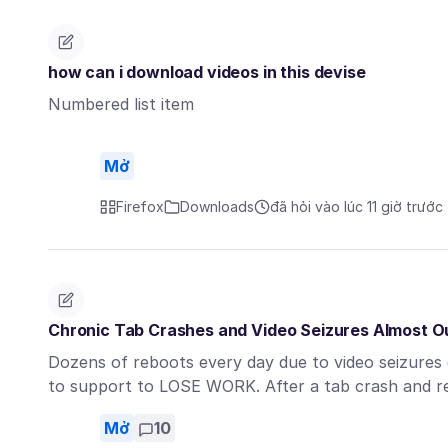
how can i download videos in this devise
Numbered list item
Mở
Firefox
Downloads
đã hỏi vào lúc 11 giờ trước
Chronic Tab Crashes and Video Seizures Almost Ou
Dozens of reboots every day due to video seizures 
to support to LOSE WORK. After a tab crash and 
Mở
10