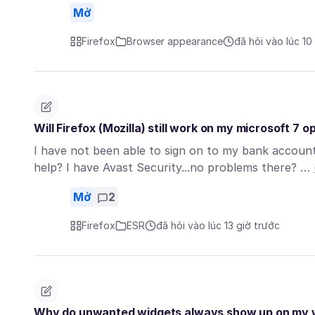
Mở
Firefox
Browser appearance
đã hỏi vào lúc 10
Will Firefox (Mozilla) still work on my microsoft 7 
I have not been able to sign on to my bank accoun
help? I have Avast Security...no problems there? …
Mở
2
Firefox
ESR
đã hỏi vào lúc 13 giờ trước
Why do unwanted widgets always show up on my w