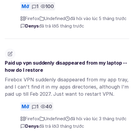
Mở
1
100
Firefox
Undefined
đã hỏi vào lúc 5 tháng trước
Denys
đã trả lời
5 tháng trước
Paid up vpn suddenly disappeared from my laptop --
how do I restore
Firebox VPN suddenly disappeared from my app tray,
and I can't find it in my apps directories, although I'm
paid up till Feb 2027. Just want to restart VPN.
Mở
1
40
Firefox
Undefined
đã hỏi vào lúc 3 tháng trước
Denys
đã trả lời
3 tháng trước