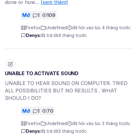
done or how…
(xem thêm)
Mở
1
109
Firefox
Undefined
đã hỏi vào lúc 4 tháng trước
Denys
đã trả lời
4 tháng trước
UNABLE TO ACTIVATE SOUND
UNABLE TO HEAR SOUND ON COMPUTER. TRIED
ALL POSSIBILITIES BUT NO RESULTS . WHAT
SHOULD I DO?
Mở
1
70
Firefox
Undefined
đã hỏi vào lúc 3 tháng trước
Denys
đã trả lời
3 tháng trước