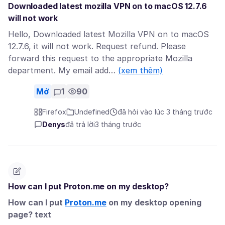
Downloaded latest mozilla VPN on to macOS 12.7.6
will not work
Hello, Downloaded latest Mozilla VPN on to macOS
12.7.6, it will not work. Request refund. Please
forward this request to the appropriate Mozilla
department. My email add…
(xem thêm)
Mở
1
90
Firefox
Undefined
đã hỏi vào lúc 3 tháng trước
Denys
đã trả lời
3 tháng trước
How can I put Proton.me on my desktop?
How can I put
Proton.me
on my desktop opening
page? text