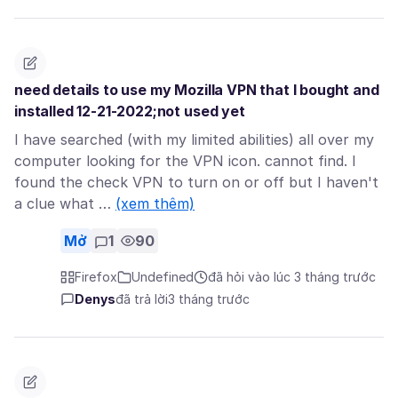
need details to use my Mozilla VPN that I bought and
installed 12-21-2022;not used yet
I have searched (with my limited abilities) all over my
computer looking for the VPN icon. cannot find. I
found the check VPN to turn on or off but I haven't
a clue what …
(xem thêm)
Mở
1
90
Firefox
Undefined
đã hỏi vào lúc 3 tháng trước
Denys
đã trả lời
3 tháng trước