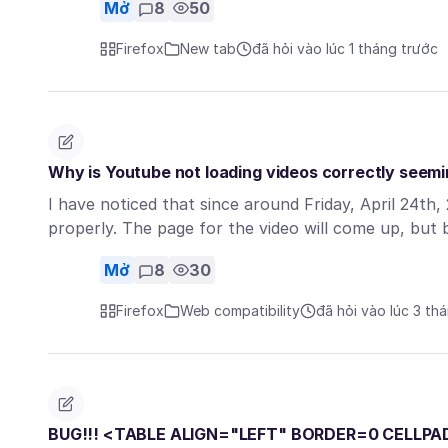
Mở
8
50
Firefox
New tab
đã hỏi vào lúc 1 tháng trước
Why is Youtube not loading videos correctly seem
I have noticed that since around Friday, April 24th
properly. The page for the video will come up, bu
Mở
8
30
Firefox
Web compatibility
đã hỏi vào lúc 3 th
BUG!!! <TABLE ALIGN="LEFT" BORDER=0 CELLP