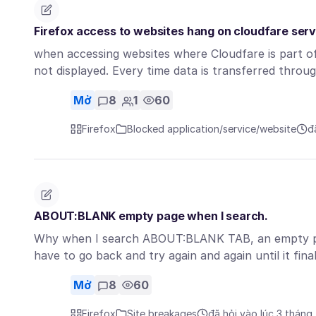
Firefox access to websites hang on cloudfare serv
when accessing websites where Cloudfare is part o
not displayed. Every time data is transferred thro
Mở
8
1
60
Firefox
Blocked application/service/website
đ
ABOUT:BLANK empty page when I search.
Why when I search ABOUT:BLANK TAB, an empty page 
have to go back and try again and again until it fina
Mở
8
60
Firefox
Site breakages
đã hỏi vào lúc 3 tháng