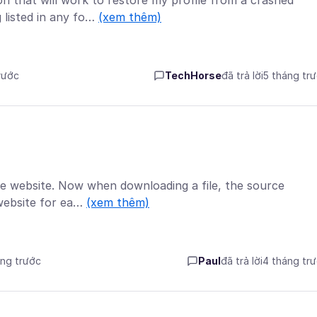
on that will work to restore my profile from a crashed
listed in any fo…
(xem thêm)
rước
TechHorse
đã trả lời
5 tháng tr
rce website. Now when downloading a file, the source
 website for ea…
(xem thêm)
áng trước
Paul
đã trả lời
4 tháng tr