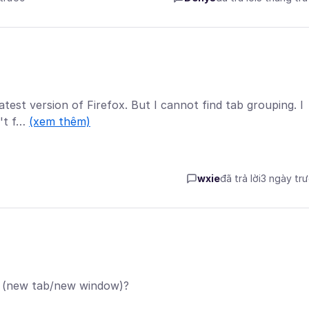
latest version of Firefox. But I cannot find tab grouping. I
n't f…
(xem thêm)
wxie
đã trả lời
3 ngày tr
e (new tab/new window)?