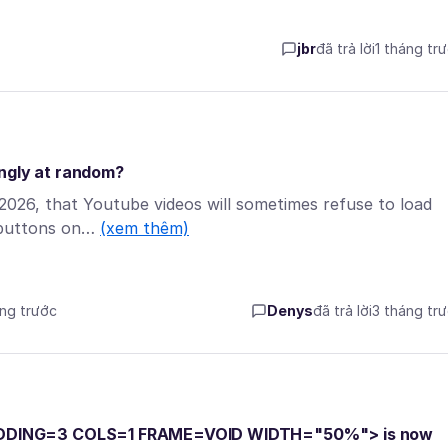
jbr
đã trả lời
1 tháng tr
ingly at random?
, 2026, that Youtube videos will sometimes refuse to load
t buttons on…
(xem thêm)
áng trước
Denys
đã trả lời
3 tháng tr
ADDING=3 COLS=1 FRAME=VOID WIDTH="50%"> is now