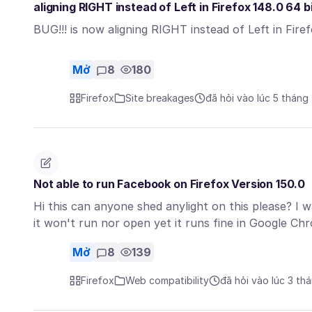
aligning RIGHT instead of Left in Firefox 148.0 64 bi
BUG!!! is now aligning RIGHT instead of Left in Firef
Mở
8
180
Firefox
Site breakages
đã hỏi vào lúc 5 tháng
Not able to run Facebook on Firefox Version 150.0
Hi this can anyone shed anylight on this please? I
it won't run nor open yet it runs fine in Google Ch
Mở
8
139
Firefox
Web compatibility
đã hỏi vào lúc 3 th