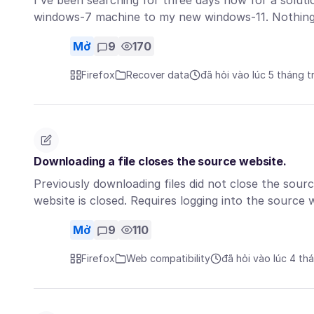
I've been searching for three days now for a soluti
windows-7 machine to my new windows-11. Nothing 
Mở
9
170
Firefox
Recover data
đã hỏi vào lúc 5 tháng t
Downloading a file closes the source website.
Previously downloading files did not close the sou
website is closed. Requires logging into the source
Mở
9
110
Firefox
Web compatibility
đã hỏi vào lúc 4 th