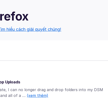
irefox
ìm hiểu cách giải quyết chúng!
rop Uploads
date, I can no longer drag and drop folders into my DSM
 and all of a …
(xem thêm)