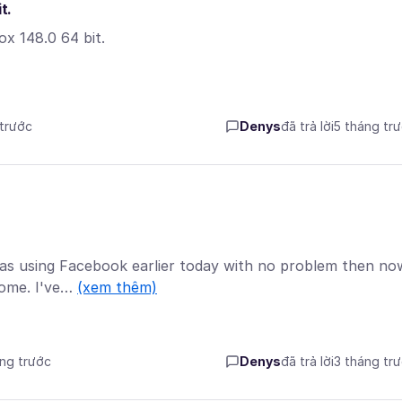
t.
ox 148.0 64 bit.
 trước
Denys
đã trả lời
5 tháng tr
 was using Facebook earlier today with no problem then no
rome. I've…
(xem thêm)
áng trước
Denys
đã trả lời
3 tháng tr