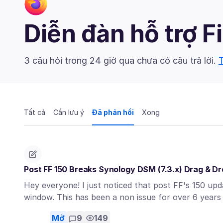
Diễn đàn hỗ trợ F
3 câu hỏi trong 24 giờ qua chưa có câu trả lời.
T
Tất cả
Cần lưu ý
Đã phản hồi
Xong
Post FF 150 Breaks Synology DSM (7.3.x) Drag & D
Hey everyone! I just noticed that post FF's 150 up
window. This has been a non issue for over 6 years
Mở
9
149