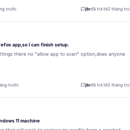
áng trước
jbr
đã trả lời
2 tháng tr
efox app,so I can finish setup.
ettings there no "allow app to scan" option,does anyone
háng trước
jbr
đã trả lời
2 tháng tr
indows 11 machine