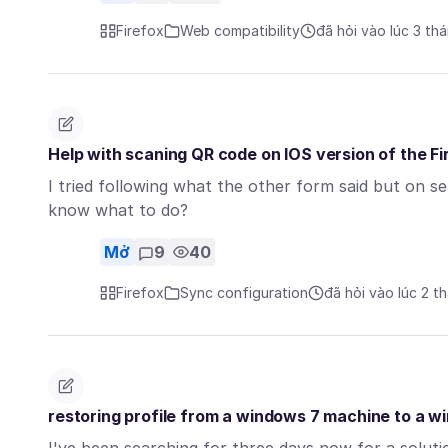
Firefox
Web compatibility
đã hỏi vào lúc 3 th
Help with scaning QR code on IOS version of the Fir
I tried following what the other form said but on s
know what to do?
Mở
9
40
Firefox
Sync configuration
đã hỏi vào lúc 2 t
restoring profile from a windows 7 machine to a w