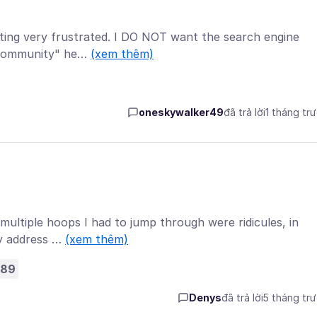
etting very frustrated. I DO NOT want the search engine
 "community" he…
(xem thêm)
oneskywalker49
đã trả lời
1 tháng tr
 multiple hoops I had to jump through were ridicules, in
my address …
(xem thêm)
289
Denys
đã trả lời
5 tháng tr