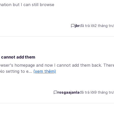
ation but I can still browse
jbr
đã trả lời
2 tháng tr
w cannot add them
browser's homepage and now I cannot add them back. Ther
 No setting to e…
(xem thêm)
rosgaajanla
đã trả lời
9 tháng tr