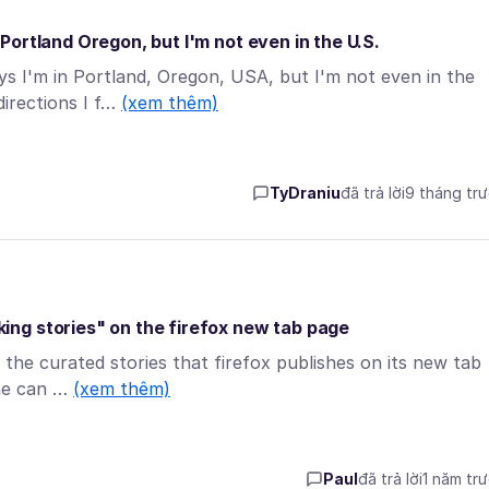
ortland Oregon, but I'm not even in the U.S.
 I'm in Portland, Oregon, USA, but I'm not even in the
directions I f…
(xem thêm)
TyDraniu
đã trả lời
9 tháng tr
ng stories" on the firefox new tab page
e the curated stories that firefox publishes on its new tab
one can …
(xem thêm)
Paul
đã trả lời
1 năm tr