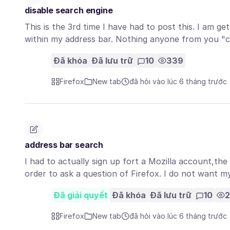
disable search engine
This is the 3rd time I have had to post this. I am g
within my address bar. Nothing anyone from you
Đã khóa
Đã lưu trữ
10
339
Firefox
New tab
đã hỏi vào lúc 6 tháng trước
address bar search
I had to actually sign up fort a Mozilla account,the
order to ask a question of Firefox. I do not want 
Đã giải quyết
Đã khóa
Đã lưu trữ
10
Firefox
New tab
đã hỏi vào lúc 6 tháng trước