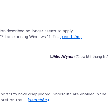
ion described no longer seems to apply.
77 I am running Windows 11. Fi…
(xem thêm)
AliceWyman
đã trả lời
5 tháng tr
 shortcuts have disappeared. Shortcuts are enabled in the
d pref on the …
(xem thêm)