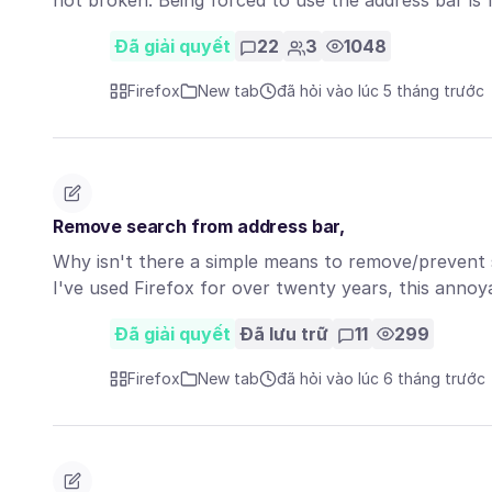
not broken. Being forced to use the address bar is
Đã giải quyết
22
3
1048
Firefox
New tab
đã hỏi vào lúc 5 tháng trước
Remove search from address bar,
Why isn't there a simple means to remove/prevent s
I've used Firefox for over twenty years, this anno
Đã giải quyết
Đã lưu trữ
11
299
Firefox
New tab
đã hỏi vào lúc 6 tháng trước