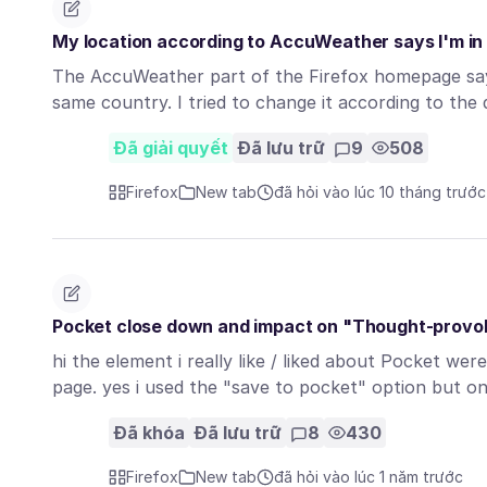
My location according to AccuWeather says I'm in P
The AccuWeather part of the Firefox homepage says
same country. I tried to change it according to the 
Đã giải quyết
Đã lưu trữ
9
508
Firefox
New tab
đã hỏi vào lúc 10 tháng trước
Pocket close down and impact on "Thought-provoki
hi the element i really like / liked about Pocket wer
page. yes i used the "save to pocket" option but 
Đã khóa
Đã lưu trữ
8
430
Firefox
New tab
đã hỏi vào lúc 1 năm trước