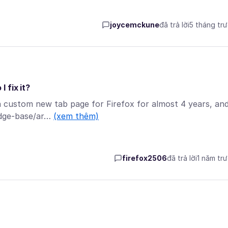
joycemckune
đã trả lời
5 tháng tr
 fix it?
 a custom new tab page for Firefox for almost 4 years, an
edge-base/ar…
(xem thêm)
firefox2506
đã trả lời
1 năm tr