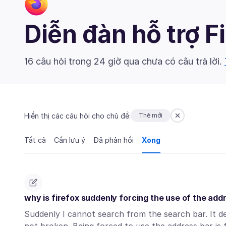
Diễn đàn hỗ trợ F
16 câu hỏi trong 24 giờ qua chưa có câu trả lời.
Hiển thị các câu hỏi cho chủ đề:
Thẻ mới
Tất cả
Cần lưu ý
Đã phản hồi
Xong
why is firefox suddenly forcing the use of the add
Suddenly I cannot search from the search bar. It d