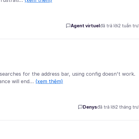
 frustrati…
(xem thêm)
Agent virtuel
đã trả lời
2 tuần tr
earches for the address bar, using config doesn't work.
yance will end…
(xem thêm)
Denys
đã trả lời
2 tháng tr