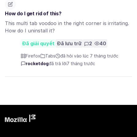
How do I get rid of this?
This multi tab voodoo in the right corner is irritating.
How do I uninstall it?
Đã giải quyết
Đã lưu trữ
2
40
Firefox
Tabs
đã hỏi vào lúc 7 tháng trước
rocketdog
đã trả lời
7 tháng trước