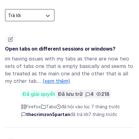
Open tabs on different sessions or windows?
im having issues with my tabs as there are now two
sets of tabs one that is empty basically and seems to
be treated as the main one and the other that is all
my other tab…
(xem thêm)
Đã giải quyết
Đã lưu trữ
4
218
Firefox
Tabs
đã hỏi vào lúc 7 tháng trước
thecrimzon5partan
đã trả lời
7 tháng trước