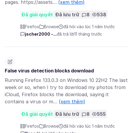
pages. https://assets…
(xem thêm)
Đã giải quyết
Đã lưu trữ
8
538
Firefox
Browse
đã hỏi vào lúc 1 năm trước
jscher2000 -...
đã trả lời
11 tháng trước
False virus detection blocks download
Running Firefox 133.0.3 on Windows 10 22H2 The last
week or so, when I try to download my photos from
iCloud, Firefox blocks the download, saying it
contains a virus or m…
(xem thêm)
Đã giải quyết
Đã lưu trữ
8
555
Firefox
Browse
đã hỏi vào lúc 1 năm trước