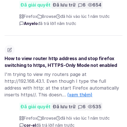
Đã giải quyết
Đã lưu trữ
6
654
Firefox
Browse
đã hỏi vào lúc 1 năm trước
Anyelo
đã trả lời
1 năm trước
How to view router http address and stop firefox
switching to https, HTTPS-Only Mode not enabled
I'm trying to view my routers page at
http://192.168.43.1. Even though I type the full
address with http: at the start Firefox automatically
inserts https//. This doesn…
(xem thêm)
Đã giải quyết
Đã lưu trữ
6
535
Firefox
Browse
đã hỏi vào lúc 1 năm trước
cor-el
đã trả lời
1 năm trước