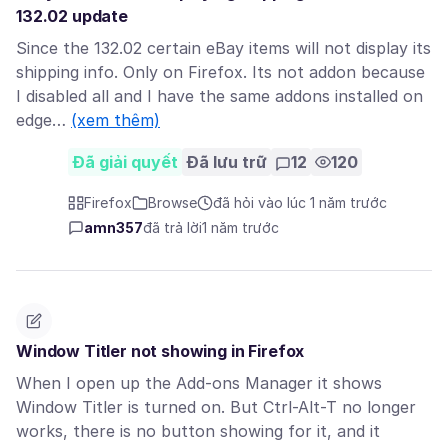
132.02 update
Since the 132.02 certain eBay items will not display its
shipping info. Only on Firefox. Its not addon because
I disabled all and I have the same addons installed on
edge…
(xem thêm)
Đã giải quyết
Đã lưu trữ
12
120
Firefox
Browse
đã hỏi vào lúc 1 năm trước
amn357
đã trả lời
1 năm trước
Window Titler not showing in Firefox
When I open up the Add-ons Manager it shows
Window Titler is turned on. But Ctrl-Alt-T no longer
works, there is no button showing for it, and it