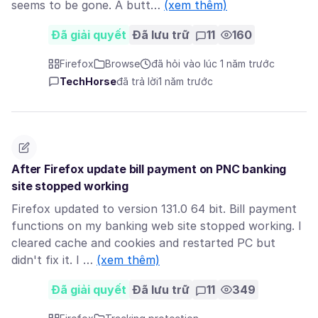
seems to be gone. A butt…
(xem thêm)
Đã giải quyết
Đã lưu trữ
11
160
Firefox
Browse
đã hỏi vào lúc 1 năm trước
TechHorse
đã trả lời
1 năm trước
After Firefox update bill payment on PNC banking
site stopped working
Firefox updated to version 131.0 64 bit. Bill payment
functions on my banking web site stopped working. I
cleared cache and cookies and restarted PC but
didn't fix it. I …
(xem thêm)
Đã giải quyết
Đã lưu trữ
11
349