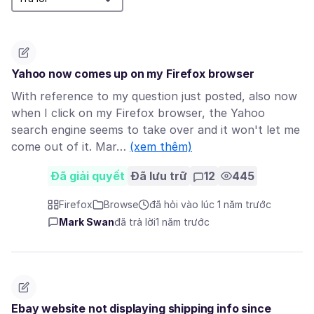
Yahoo now comes up on my Firefox browser
With reference to my question just posted, also now
when I click on my Firefox browser, the Yahoo
search engine seems to take over and it won't let me
come out of it. Mar…
(xem thêm)
Đã giải quyết
Đã lưu trữ
12
445
Firefox
Browse
đã hỏi vào lúc 1 năm trước
Mark Swan
đã trả lời
1 năm trước
Ebay website not displaying shipping info since