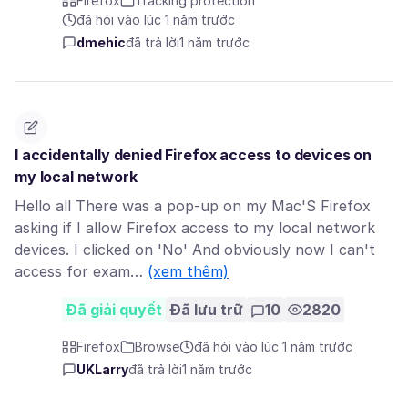
Firefox
Tracking protection
đã hỏi vào lúc 1 năm trước
dmehic
đã trả lời
1 năm trước
I accidentally denied Firefox access to devices on
my local network
Hello all There was a pop-up on my Mac'S Firefox
asking if I allow Firefox access to my local network
devices. I clicked on 'No' And obviously now I can't
access for exam…
(xem thêm)
Đã giải quyết
Đã lưu trữ
10
2820
Firefox
Browse
đã hỏi vào lúc 1 năm trước
UKLarry
đã trả lời
1 năm trước