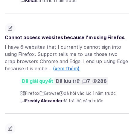
Kesa
đã trả lời
1 năm trước
Cannot access websites because I'm using Firefox.
I have 6 websites that I currently cannot sign into
using Firefox. Support tells me to use those two
crap browsers Chrome and Edge. I end up using Edge
because it is embe…
(xem thêm)
Đã giải quyết
Đã lưu trữ
7
288
Firefox
Browse
đã hỏi vào lúc 1 năm trước
Freddy Alexander
đã trả lời
1 năm trước