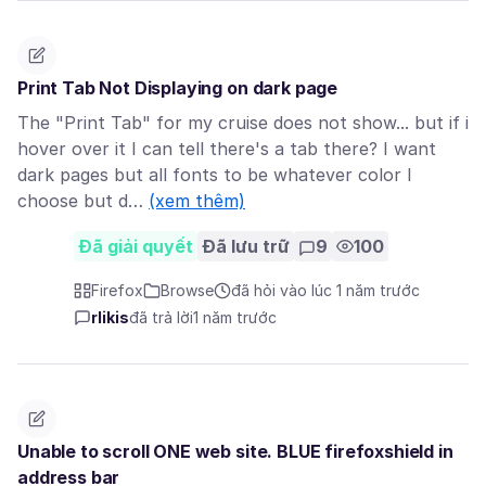
Print Tab Not Displaying on dark page
The "Print Tab" for my cruise does not show... but if i
hover over it I can tell there's a tab there? I want
dark pages but all fonts to be whatever color I
choose but d…
(xem thêm)
Đã giải quyết
Đã lưu trữ
9
100
Firefox
Browse
đã hỏi vào lúc 1 năm trước
rlikis
đã trả lời
1 năm trước
Unable to scroll ONE web site. BLUE firefoxshield in
address bar