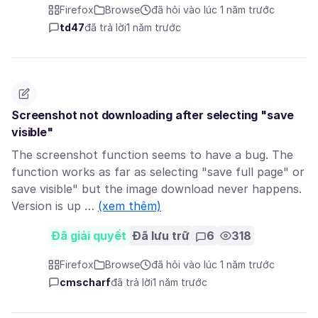
Firefox
Browse
đã hỏi vào lúc 1 năm trước
td47
đã trả lời
1 năm trước
Screenshot not downloading after selecting "save
visible"
The screenshot function seems to have a bug. The
function works as far as selecting "save full page" or
save visible" but the image download never happens.
Version is up …
(xem thêm)
Đã giải quyết
Đã lưu trữ
6
318
Firefox
Browse
đã hỏi vào lúc 1 năm trước
cmscharf
đã trả lời
1 năm trước