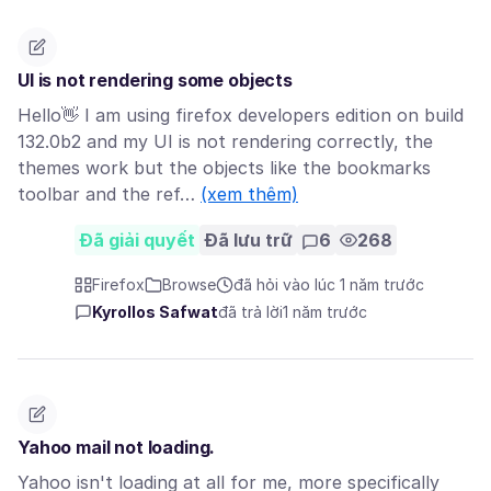
UI is not rendering some objects
Hello👋 I am using firefox developers edition on build
132.0b2 and my UI is not rendering correctly, the
themes work but the objects like the bookmarks
toolbar and the ref…
(xem thêm)
Đã giải quyết
Đã lưu trữ
6
268
Firefox
Browse
đã hỏi vào lúc 1 năm trước
Kyrollos Safwat
đã trả lời
1 năm trước
Yahoo mail not loading.
Yahoo isn't loading at all for me, more specifically