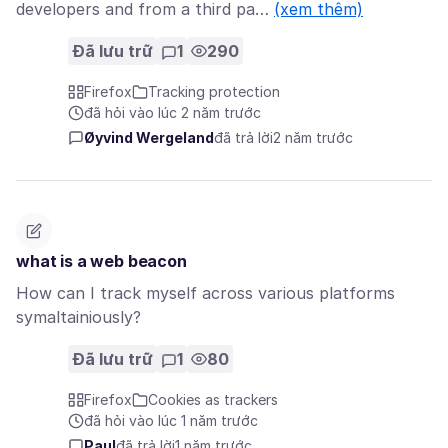
developers and from a third pa…
(xem thêm)
Đã lưu trữ
1
290
Firefox
Tracking protection
đã hỏi vào lúc 2 năm trước
Øyvind Wergeland
đã trả lời
2 năm trước
what is a web beacon
How can I track myself across various platforms
symaltainiously?
Đã lưu trữ
1
80
Firefox
Cookies as trackers
đã hỏi vào lúc 1 năm trước
Paul
đã trả lời
1 năm trước