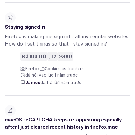
Staying signed in
Firefox is making me sign into all my regular websites.
How do I set things so that I stay signed in?
Đã lưu trữ
2
180
Firefox
Cookies as trackers
đã hỏi vào lúc 1 năm trước
James
đã trả lời
1 năm trước
macOS reCAPTCHA keeps re-appearing espcially
after I just cleared recent history in firefox mac