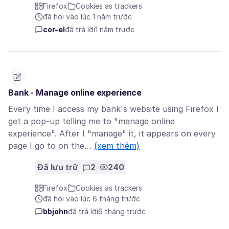
Firefox
Cookies as trackers
đã hỏi vào lúc 1 năm trước
cor-el
đã trả lời
1 năm trước
Bank - Manage online experience
Every time I access my bank's website using Firefox I
get a pop-up telling me to "manage online
experience". After I "manage" it, it appears on every
page I go to on the…
(xem thêm)
Đã lưu trữ
2
240
Firefox
Cookies as trackers
đã hỏi vào lúc 6 tháng trước
bbjohn
đã trả lời
6 tháng trước