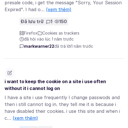
presale code, i get the message "Sorry, Your Session
Expired". I had o…
(xem thêm)
Đã lưu trữ
1
150
Firefox
Cookies as trackers
đã hỏi vào lúc 1 năm trước
markwarner22
đã trả lời
1 năm trước
i want to keep the cookie on a site i use often
without it i cannot log on
I have a site i use frequently I change passwods and
then i still cannot log in. they tell me it is because i
have disabled their cookies. i use this site and when i
c…
(xem thêm)