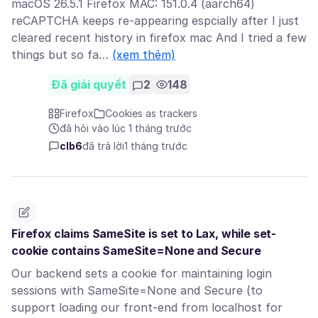
macOS 26.5.1 Firefox MAC: 151.0.4 (aarch64)
reCAPTCHA keeps re-appearing espcially after I just
cleared recent history in firefox mac And I tried a few
things but so fa…
(xem thêm)
Đã giải quyết
2
148
Firefox
Cookies as trackers
đã hỏi vào lúc 1 tháng trước
clb6
đã trả lời
1 tháng trước
Firefox claims SameSite is set to Lax, while set-
cookie contains SameSite=None and Secure
Our backend sets a cookie for maintaining login
sessions with SameSite=None and Secure (to
support loading our front-end from localhost for