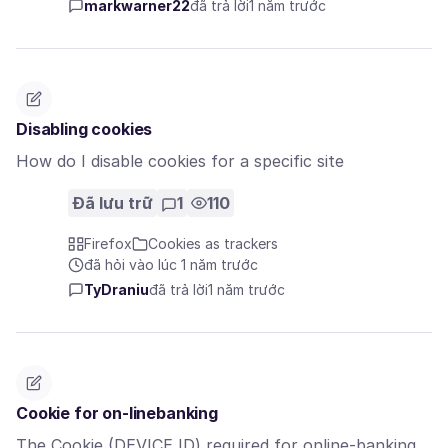
markwarner22
đã trả lời
1 năm trước
Disabling cookies
How do I disable cookies for a specific site
Đã lưu trữ
1
110
Firefox
Cookies as trackers
đã hỏi vào lúc 1 năm trước
TyDraniu
đã trả lời
1 năm trước
Cookie for on-linebanking
The Cookie (DEVICE ID) required for online-banking