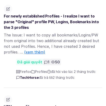
For newly established Profiles - I realize I want to
parse "Original" profile PW, Logins, Bookmarks into
the 3 profiles
The Issue: I want to copy all bookmarks/Logins/PW
from original into two additional already created but
not used Profiles. Hence, I have created 3 desired
profiles. …
(xem thêm)
Đã giải quyết
1
50
Firefox
Profiles
đã hỏi vào lúc 2 tháng trước
TechHorse
đã trả lời
2 tháng trước