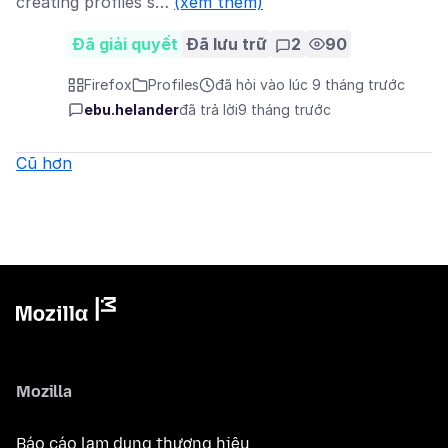
creating profiles s…
(xem thêm)
Đã giải quyết
Đã lưu trữ
2
90
Firefox
Profiles
đã hỏi vào lúc 9 tháng trước
ebu.helander
đã trả lời
9 tháng trước
Cũ hơn
Mozilla
Báo cáo lạm dụng thương hiệu