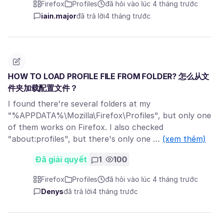
Firefox
Profiles
đã hỏi vào lúc 4 tháng trước
iain.major
đã trả lời
4 tháng trước
HOW TO LOAD PROFILE FILE FROM FOLDER? 怎么从文
件夹加载配置文件？
I found there're several folders at my
"%APPDATA%\Mozilla\Firefox\Profiles", but only one
of them works on Firefox. I also checked
"about:profiles", but there's only one …
(xem thêm)
Đã giải quyết
1
100
Firefox
Profiles
đã hỏi vào lúc 4 tháng trước
Denys
đã trả lời
4 tháng trước