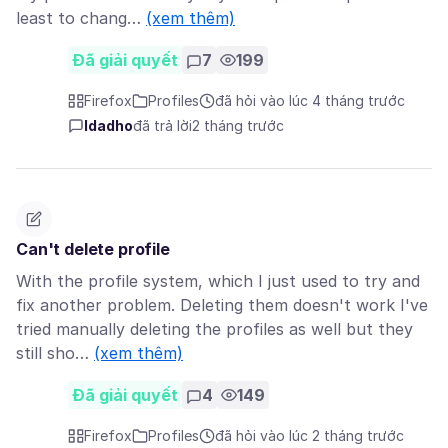
least to chang…
(xem thêm)
Đã giải quyết
7
199
Firefox
Profiles
đã hỏi vào lúc 4 tháng trước
Idadho
đã trả lời
2 tháng trước
Can't delete profile
With the profile system, which I just used to try and
fix another problem. Deleting them doesn't work I've
tried manually deleting the profiles as well but they
still sho…
(xem thêm)
Đã giải quyết
4
149
Firefox
Profiles
đã hỏi vào lúc 2 tháng trước