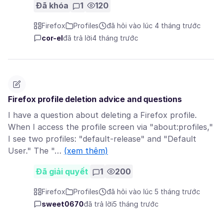
Đã khóa
1
120
Firefox
Profiles
đã hỏi vào lúc 4 tháng trước
cor-el
đã trả lời
4 tháng trước
Firefox profile deletion advice and questions
I have a question about deleting a Firefox profile.
When I access the profile screen via "about:profiles,"
I see two profiles: "default-release" and "Default
User." The "…
(xem thêm)
Đã giải quyết
1
200
Firefox
Profiles
đã hỏi vào lúc 5 tháng trước
sweet0670
đã trả lời
5 tháng trước