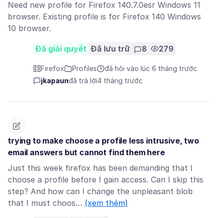
Need new profile for Firefox 140.7.0esr Windows 11
browser. Existing profile is for Firefox 140 Windows
10 browser.
Đã giải quyết
Đã lưu trữ
8
279
Firefox
Profiles
đã hỏi vào lúc 6 tháng trước
jkapaun
đã trả lời
4 tháng trước
trying to make choose a profile less intrusive, two
email answers but cannot find them here
Just this week firefox has been demanding that I
choose a profile before I gain access. Can I skip this
step? And how can I change the unpleasant blob
that I must choos…
(xem thêm)