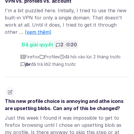
VPN vs. profiles vs. account
I'm a bit puzzled here. Initially, I tried to use the new
built-in VPN for only a single domain. That doesn't
work at all. Until it does, I tried to get it through
other …
(xem thêm)
Đã giải quyết
2
20
Firefox
Profiles
đã hỏi vào lúc 2 tháng trước
jbr
đã trả lời
2 tháng trước
This new profile choice is annoying and athe icons
are upsetting blobs. Can any of this be changed?
Just this week I found it was impossible to get to
firefox browsing until I chose an upsetting blob as
my profile. Is there anyway to skip this step or at