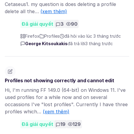
Cetaseus1. my question is does deleting a profile
delete all the…
(xem thêm)
Đã giải quyết
3
90
Firefox
Profiles
đã hỏi vào lúc 3 tháng trước
George Kitsoukakis
đã trả lời
3 tháng trước
Profiles not showing correctly and cannot edit
Hi, I'm running FF 149.0 (64-bit) on Windows 11. I've
used profiles for a while now and on several
occassions I've "lost profiles". Currently I have three
profiles which…
(xem thêm)
Đã giải quyết
19
129