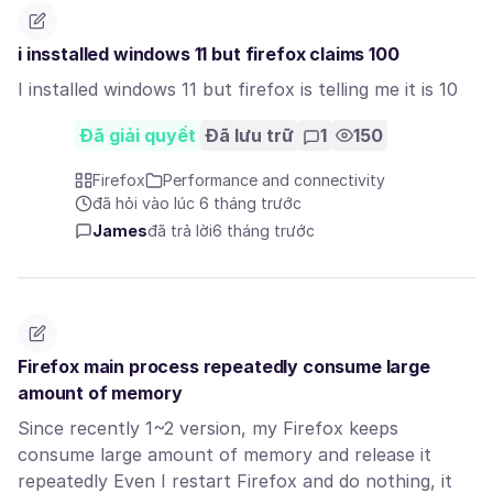
i insstalled windows 11 but firefox claims 100
I installed windows 11 but firefox is telling me it is 10
Đã giải quyết
Đã lưu trữ
1
150
Firefox
Performance and connectivity
đã hỏi vào lúc 6 tháng trước
James
đã trả lời
6 tháng trước
Firefox main process repeatedly consume large
amount of memory
Since recently 1~2 version, my Firefox keeps
consume large amount of memory and release it
repeatedly Even I restart Firefox and do nothing, it