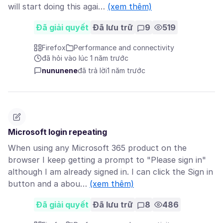
will start doing this agai…
(xem thêm)
Đã giải quyết
Đã lưu trữ
9
519
Firefox
Performance and connectivity
đã hỏi vào lúc 1 năm trước
nununene
đã trả lời
1 năm trước
Microsoft login repeating
When using any Microsoft 365 product on the
browser I keep getting a prompt to "Please sign in"
although I am already signed in. I can click the Sign in
button and a abou…
(xem thêm)
Đã giải quyết
Đã lưu trữ
8
486