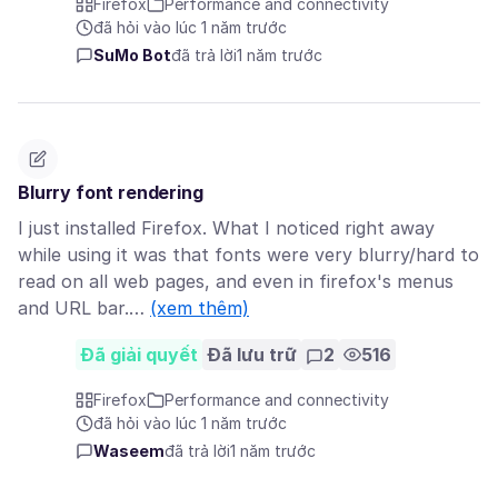
Firefox
Performance and connectivity
đã hỏi vào lúc 1 năm trước
SuMo Bot
đã trả lời
1 năm trước
Blurry font rendering
I just installed Firefox. What I noticed right away
while using it was that fonts were very blurry/hard to
read on all web pages, and even in firefox's menus
and URL bar.…
(xem thêm)
Đã giải quyết
Đã lưu trữ
2
516
Firefox
Performance and connectivity
đã hỏi vào lúc 1 năm trước
Waseem
đã trả lời
1 năm trước