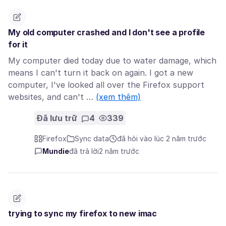
My old computer crashed and I don't see a profile
for it
My computer died today due to water damage, which
means I can't turn it back on again. I got a new
computer, I've looked all over the Firefox support
websites, and can't …
(xem thêm)
Đã lưu trữ
4
339
Firefox
Sync data
đã hỏi vào lúc 2 năm trước
Mundie
đã trả lời
2 năm trước
trying to sync my firefox to new imac