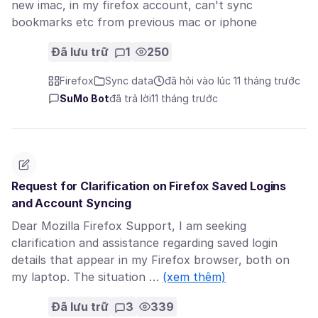
new imac, in my firefox account, can't sync
bookmarks etc from previous mac or iphone
Đã lưu trữ
1
250
Firefox
Sync data
đã hỏi vào lúc 11 tháng trước
SuMo Bot
đã trả lời
11 tháng trước
Request for Clarification on Firefox Saved Logins
and Account Syncing
Dear Mozilla Firefox Support, I am seeking
clarification and assistance regarding saved login
details that appear in my Firefox browser, both on
my laptop. The situation …
(xem thêm)
Đã lưu trữ
3
339