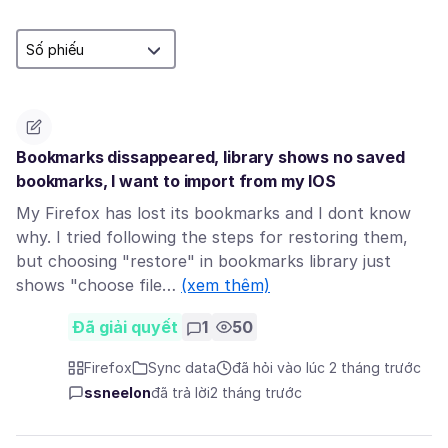
Bookmarks dissappeared, library shows no saved
bookmarks, I want to import from my IOS
My Firefox has lost its bookmarks and I dont know
why. I tried following the steps for restoring them,
but choosing "restore" in bookmarks library just
shows "choose file…
(xem thêm)
Đã giải quyết
1
50
Firefox
Sync data
đã hỏi vào lúc 2 tháng trước
ssneelon
đã trả lời
2 tháng trước