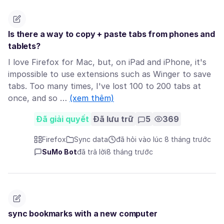
Is there a way to copy + paste tabs from phones and
tablets?
I love Firefox for Mac, but, on iPad and iPhone, it's
impossible to use extensions such as Winger to save
tabs. Too many times, I've lost 100 to 200 tabs at
once, and so …
(xem thêm)
Đã giải quyết
Đã lưu trữ
5
369
Firefox
Sync data
đã hỏi vào lúc 8 tháng trước
SuMo Bot
đã trả lời
8 tháng trước
sync bookmarks with a new computer