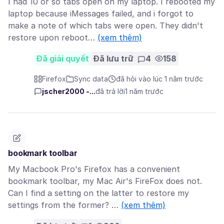
I had 10 or so tabs open on my laptop. I rebooted my
laptop because iMessages failed, and i forgot to
make a note of which tabs were open. They didn't
restore upon reboot…
(xem thêm)
Đã giải quyết
Đã lưu trữ
4
158
Firefox
Sync data
đã hỏi vào lúc 1 năm trước
jscher2000 -...
đã trả lời
1 năm trước
bookmark toolbar
My Macbook Pro's Firefox has a convenient
bookmark toolbar, my Mac Air's FireFox does not.
Can I find a setting on the latter to restore my
settings from the former? …
(xem thêm)