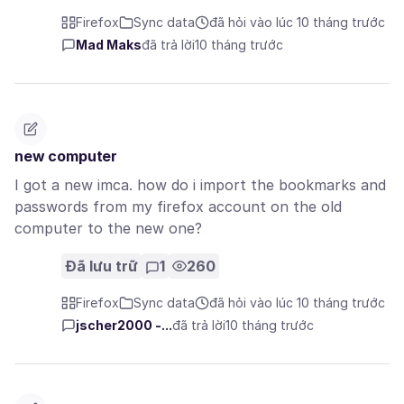
Firefox
Sync data
đã hỏi vào lúc 10 tháng trước
Mad Maks
đã trả lời
10 tháng trước
new computer
I got a new imca. how do i import the bookmarks and
passwords from my firefox account on the old
computer to the new one?
Đã lưu trữ
1
260
Firefox
Sync data
đã hỏi vào lúc 10 tháng trước
jscher2000 -...
đã trả lời
10 tháng trước