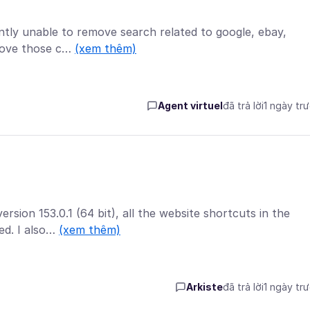
ently unable to remove search related to google, ebay,
emove those c…
(xem thêm)
Agent virtuel
đã trả lời
1 ngày tr
ersion 153.0.1 (64 bit), all the website shortcuts in the
ed. I also…
(xem thêm)
Arkiste
đã trả lời
1 ngày tr