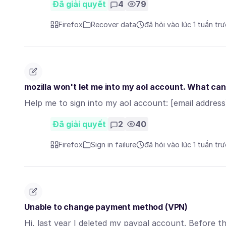
Đã giải quyết
4
79
Firefox
Recover data
đã hỏi vào lúc 1 tuần tr
mozilla won't let me into my aol account. What can
Help me to sign into my aol account: [email address
Đã giải quyết
2
40
Firefox
Sign in failure
đã hỏi vào lúc 1 tuần tr
Unable to change payment method (VPN)
Hi, last year I deleted my paypal account. Before t