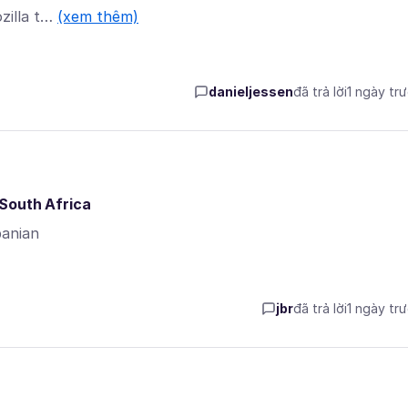
ozilla t…
(xem thêm)
danieljessen
đã trả lời
1 ngày tr
n South Africa
banian
jbr
đã trả lời
1 ngày tr