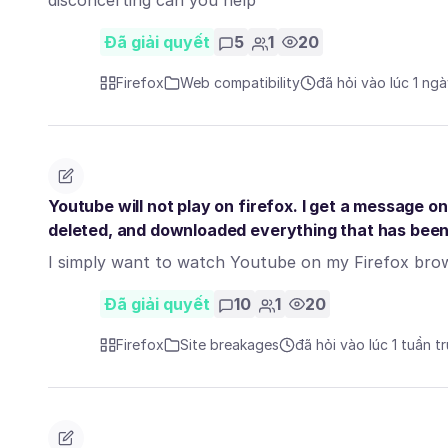
disconcerting can you help
Đã giải quyết
5
1
20
Firefox
Web compatibility
đã hỏi vào lúc 1 ng
Youtube will not play on firefox. I get a message o
deleted, and downloaded everything that has bee
I simply want to watch Youtube on my Firefox brow
Đã giải quyết
10
1
20
Firefox
Site breakages
đã hỏi vào lúc 1 tuần t