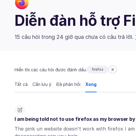
Diễn đàn hỗ trợ F
15 câu hỏi trong 24 giờ qua chưa có câu trả lời.
Hiển thị các câu hỏi được đánh dấu:
firefox
Tất cả
Cần lưu ý
Đã phản hồi
Xong
I am being told not to use firefox as my browser by 
The pink un website doesn't work with firefox I am 