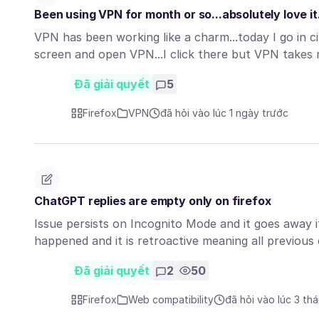
Been using VPN for month or so...absolutely love it.
VPN has been working like a charm...today I go in cir
screen and open VPN...I click there but VPN take
Đã giải quyết
5
Firefox
VPN
đã hỏi vào lúc 1 ngày trước
ChatGPT replies are empty only on firefox
Issue persists on Incognito Mode and it goes away if 
happened and it is retroactive meaning all previou
Đã giải quyết
2
50
Firefox
Web compatibility
đã hỏi vào lúc 3 th