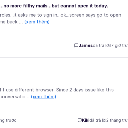
..no more filthy mails...but cannot open it today.
cles...it asks me to sign in...ok...screen says go to open
s me back …
(xem thêm)
James
đã trả lời
17 giờ tr
I use different browser. Since 2 days issue like this
s conversatio…
(xem thêm)
áng trước
Kiki
đã trả lời
2 tháng tr