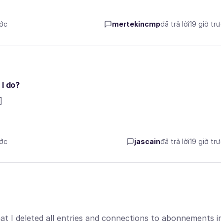
ước
mertekincmp
đã trả lời
19 giờ tr
 I do?
]
ước
jascain
đã trả lời
19 giờ tr
hat I deleted all entries and connections to abonnements i