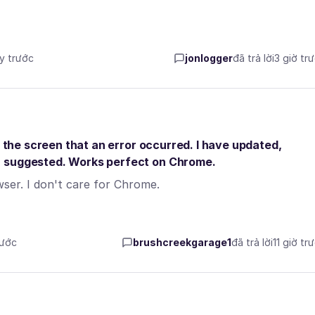
ày trước
jonlogger
đã trả lời
3 giờ tr
n the screen that an error occurred. I have updated,
n suggested. Works perfect on Chrome.
ser. I don't care for Chrome.
rước
brushcreekgarage1
đã trả lời
11 giờ tr