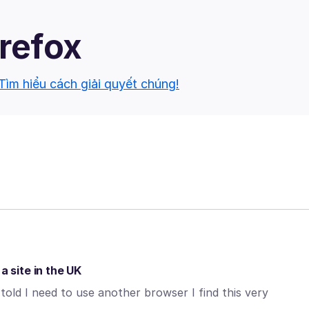
irefox
Tìm hiểu cách giải quyết chúng!
a site in the UK
told I need to use another browser I find this very