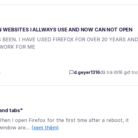
EN WEBSITES I ALLWAYS USE AND NOW CAN NOT OPEN
 BEEN. I HAVE USED FIREFOX FOR OVER 20 YEARS AN
 WORK FOR ME
c
d.geyer1316
đã trả lời
18 giờ tr
and tabs"
hen I open Firefox for the first time after a reboot, it
t window are…
(xem thêm)