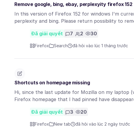
Remove google, bing, ebay, perplexyity firefox 152
In this version of Firefox 152 for windows I'm curr
perplexity and bing. Please return possibility to r
Đã giải quyết
7
2
30
Firefox
Search
đã hỏi vào lúc 1 tháng trước
Shortcuts on homepage missing
Hi, since the last update for Mozilla on my laptop (v
Firefox homepage that I had pinned have disappear
Đã giải quyết
3
20
Firefox
New tab
đã hỏi vào lúc 2 ngày trước