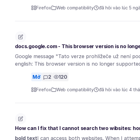
Firefox
Web compatibility
đã hỏi vào lúc 5 ng
docs.google.com - This browser version is no long
Google message "Tato verze prohlížeče už není po
english: This browser version is no longer support
Mở
2
120
Firefox
Web compatibility
đã hỏi vào lúc 4 th
How can I fix that I cannot search two wibsites:
bold text
I can access both websites. When I atte