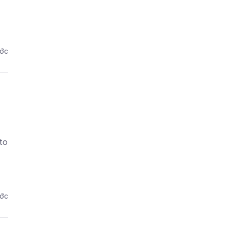
ước
to
ước