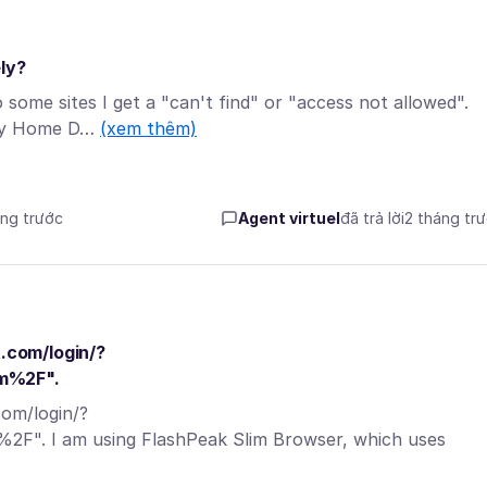
ly?
 some sites I get a "can't find" or "access not allowed".
ally Home D…
(xem thêm)
áng trước
Agent virtuel
đã trả lời
2 tháng tr
t.com/login/?
om%2F".
com/login/?
2F". I am using FlashPeak Slim Browser, which uses