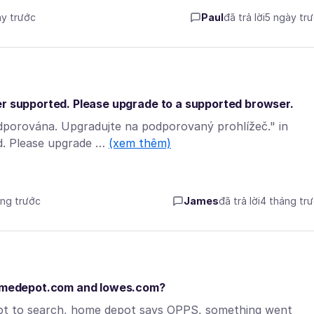
ày trước
Paul
đã trả lời
5 ngày tr
er supported. Please upgrade to a supported browser.
dporována. Upgradujte na podporovaný prohlížeč." in
ed. Please upgrade …
(xem thêm)
áng trước
James
đã trả lời
4 tháng tr
 homedepot.com and lowes.com?
mpt to search, home depot says OPPS, something went