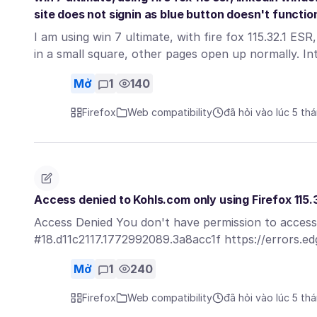
site does not signin as blue button doesn't functio
I am using win 7 ultimate, with fire fox 115.32.1 ES
in a small square, other pages open up normally. I
Mở
1
140
Firefox
Web compatibility
đã hỏi vào lúc 5 th
Access denied to Kohls.com only using Firefox 115.
Access Denied You don't have permission to access
#18.d11c2117.1772992089.3a8acc1f https://errors.e
Mở
1
240
Firefox
Web compatibility
đã hỏi vào lúc 5 th