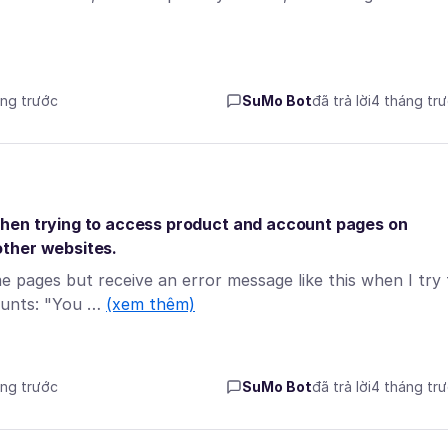
áng trước
SuMo Bot
đã trả lời
4 tháng tr
hen trying to access product and account pages on
other websites.
pages but receive an error message like this when I try 
ounts: "You …
(xem thêm)
áng trước
SuMo Bot
đã trả lời
4 tháng tr