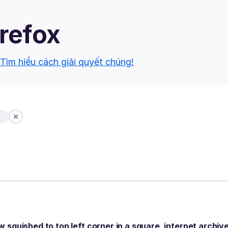
irefox
Tìm hiểu cách giải quyết chúng!
b
ow squished to top left corner in a square, internet archiv