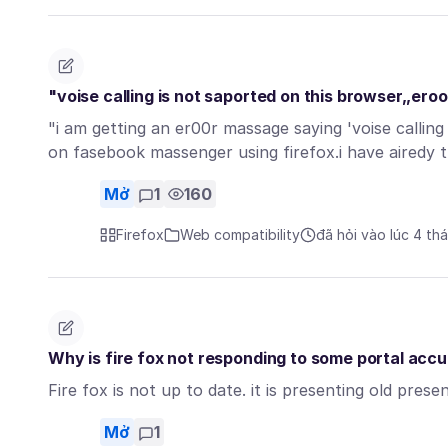
"voise calling is not saported on this browser,,er
"i am getting an er00r massage saying 'voise calling
on fasebook massenger using firefox.i have airedy 
Mở
1
160
Firefox
Web compatibility
đã hỏi vào lúc 4 th
Why is fire fox not responding to some portal accu
Fire fox is not up to date. it is presenting old pre
Mở
1