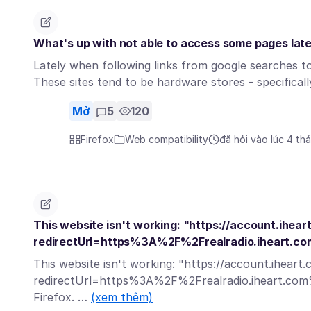
What's up with not able to access some pages late
Lately when following links from google searches to
These sites tend to be hardware stores - specific
Mở
5
120
Firefox
Web compatibility
đã hỏi vào lúc 4 th
This website isn't working: "https://account.ihear
redirectUrl=https%3A%2F%2Frealradio.iheart.c
This website isn't working: "https://account.iheart.
redirectUrl=https%3A%2F%2Frealradio.iheart.com%
Firefox. …
(xem thêm)