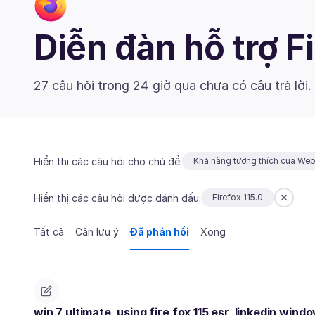
Diễn đàn hỗ trợ F
27 câu hỏi trong 24 giờ qua chưa có câu trả lời.
Hiển thị các câu hỏi cho chủ đề:
Khả năng tương thích của We
Hiển thị các câu hỏi được đánh dấu:
Firefox 115.0
Tất cả
Cần lưu ý
Đã phản hồi
Xong
win 7 ultimate, using fire fox 115 esr, linkedin wind