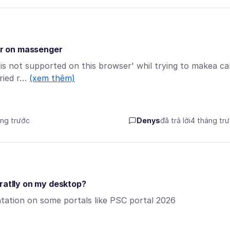
oor on massenger
 is not supported on this browser' whil trying to makea cal
tried r…
(xem thêm)
áng trước
Denys
đã trả lời
4 tháng tr
ratlly on my desktop?
sentation on some portals like PSC portal 2026