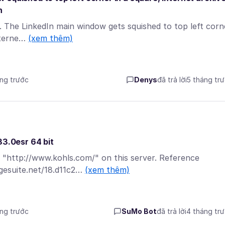
n
R,. The LinkedIn main window gets squished to top left corn
nterne…
(xem thêm)
áng trước
Denys
đã trả lời
5 tháng tr
33.0esr 64 bit
 "http://www.kohls.com/" on this server. Reference
dgesuite.net/18.d11c2…
(xem thêm)
áng trước
SuMo Bot
đã trả lời
4 tháng tr