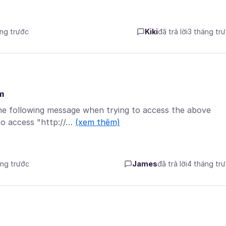
áng trước
Kiki
đã trả lời
3 tháng tr
m
the following message when trying to access the above
to access "http://…
(xem thêm)
áng trước
James
đã trả lời
4 tháng tr