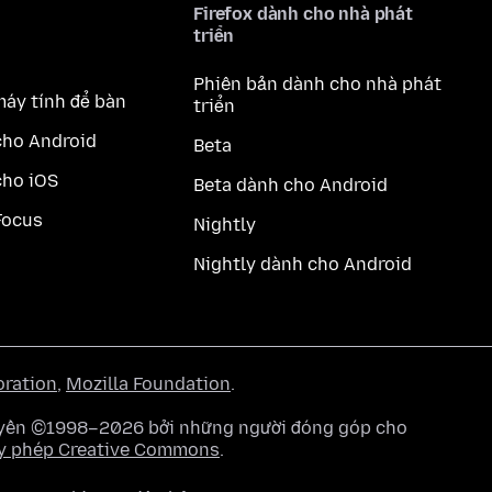
Firefox dành cho nhà phát
triển
Phiên bản dành cho nhà phát
máy tính để bàn
triển
cho Android
Beta
cho iOS
Beta dành cho Android
Focus
Nightly
Nightly dành cho Android
oration
,
Mozilla Foundation
.
quyền ©1998–2026 bởi những người đóng góp cho
y phép Creative Commons
.