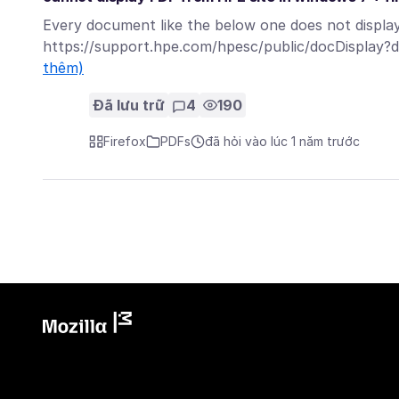
Every document like the below one does not display 
https://support.hpe.com/hpesc/public/docDisplay
thêm)
Đã lưu trữ
4
190
Firefox
PDFs
đã hỏi vào lúc 1 năm trước