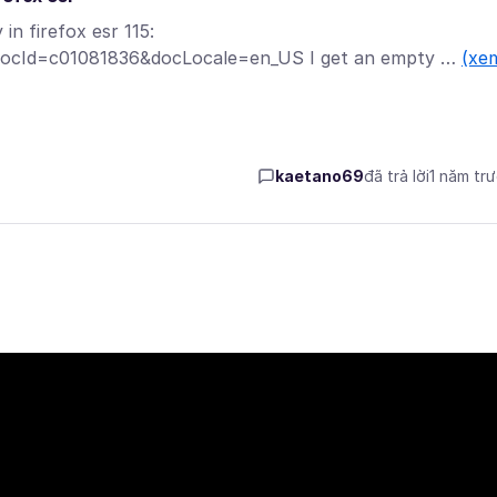
in firefox esr 115:
?docId=c01081836&docLocale=en_US I get an empty …
(xe
kaetano69
đã trả lời
1 năm tr