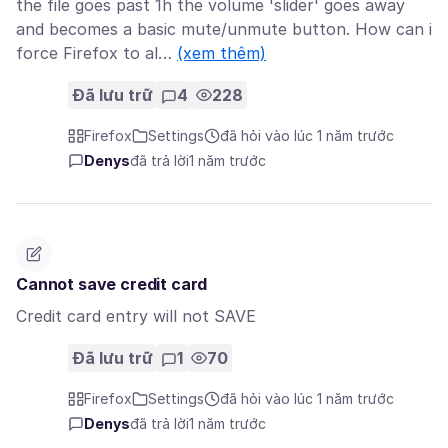
the file goes past 1h the volume 'slider' goes away
and becomes a basic mute/unmute button. How can i
force Firefox to al…
(xem thêm)
Đã lưu trữ
4
228
Firefox
Settings
đã hỏi vào lúc 1 năm trước
Denys
đã trả lời
1 năm trước
Cannot save credit card
Credit card entry will not SAVE
Đã lưu trữ
1
70
Firefox
Settings
đã hỏi vào lúc 1 năm trước
Denys
đã trả lời
1 năm trước