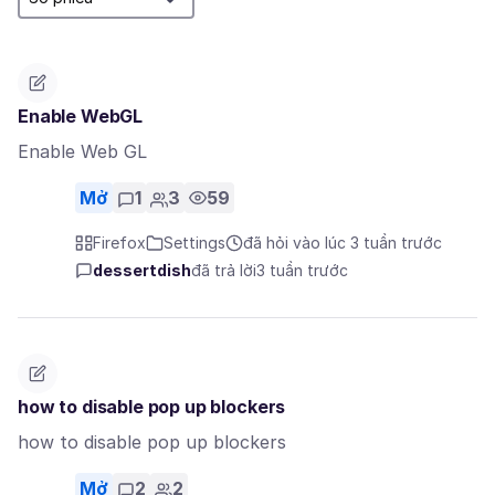
Enable WebGL
Enable Web GL
Mở
1
3
59
Firefox
Settings
đã hỏi vào lúc 3 tuần trước
dessertdish
đã trả lời
3 tuần trước
how to disable pop up blockers
how to disable pop up blockers
Mở
2
2