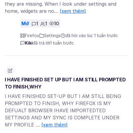
they are missing. When I look under settings and
home, widgets are no…
(xem thêm)
Mở
1
1
10
Firefox
Settings
đã hỏi vào lúc 1 tuần trước
Kiki
đã trả lời
1 tuần trước
I HAVE FINISHED SET UP BUT I AM STILL PROMPTED
TO FINISH,WHY
I HAVE FINISHED SET-UP BUT I AM STILL BEING
PROMPTED TO FINISH, WHY FIREFOX IS MY
DEFUALT BROWSER IHAVE IMPORTEDTED
SETTINGS AND MY SYNC IS COMPLETE UNDER
MY PROFILE …
(xem thêm)