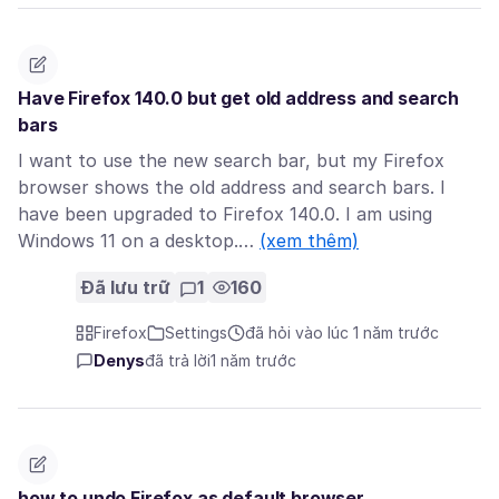
Have Firefox 140.0 but get old address and search
bars
I want to use the new search bar, but my Firefox
browser shows the old address and search bars. I
have been upgraded to Firefox 140.0. I am using
Windows 11 on a desktop.…
(xem thêm)
Đã lưu trữ
1
160
Firefox
Settings
đã hỏi vào lúc 1 năm trước
Denys
đã trả lời
1 năm trước
how to undo Firefox as default browser