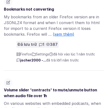
Bookmarks not converting
My bookmarks from an older Firefox version are in
JSONLZ4 format and when I convert them to html
for import to a current Firefox version it loses
bookmarks. Firefox will …
(xem thêm)
Đã lưu trữ
1
387
Firefox
Settings
đã hỏi vào lúc 1 năm trước
jscher2000 -...
đã trả lời
1 năm trước
Volume slider 'contracts' to mute/unmute button
when audio file over 1h
On various websites with embedded podcasts, when