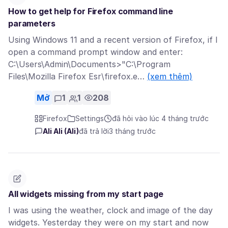
How to get help for Firefox command line
parameters
Using Windows 11 and a recent version of Firefox, if I
open a command prompt window and enter:
C:\Users\Admin\Documents>"C:\Program
Files\Mozilla Firefox Esr\firefox.e…
(xem thêm)
Mở
1
1
208
Firefox
Settings
đã hỏi vào lúc 4 tháng trước
Ali Ali (Ali)
đã trả lời
3 tháng trước
All widgets missing from my start page
I was using the weather, clock and image of the day
widgets. Yesterday they were on my start and now