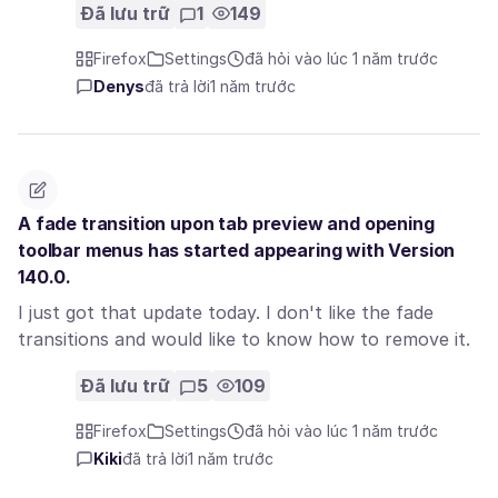
Đã lưu trữ
1
149
Firefox
Settings
đã hỏi vào lúc 1 năm trước
Denys
đã trả lời
1 năm trước
A fade transition upon tab preview and opening
toolbar menus has started appearing with Version
140.0.
I just got that update today. I don't like the fade
transitions and would like to know how to remove it.
Đã lưu trữ
5
109
Firefox
Settings
đã hỏi vào lúc 1 năm trước
Kiki
đã trả lời
1 năm trước