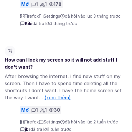
Mở
1
1
178
Firefox
Settings
đã hỏi vào lúc 3 tháng trước
Kiki
đã trả lời
3 tháng trước
How can I lock my screen so it will not add stuff I
don't want?
After browsing the internet, i find new stuff on my
screen. Then I have to spend time deleting all the
shortcuts I don't want. I have the home screen set
the way I want…
(xem thêm)
Mở
1
1
30
Firefox
Settings
đã hỏi vào lúc 2 tuần trước
jbr
đã trả lời
1 tuần trước