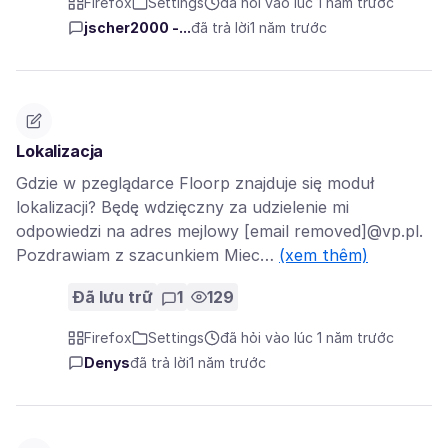
Firefox
Settings
đã hỏi vào lúc 1 năm trước
jscher2000 -...
đã trả lời
1 năm trước
Lokalizacja
Gdzie w pzeglądarce Floorp znajduje się moduł
lokalizacji? Będę wdzięczny za udzielenie mi
odpowiedzi na adres mejlowy [email removed]@vp.pl.
Pozdrawiam z szacunkiem Miec…
(xem thêm)
Đã lưu trữ
1
129
Firefox
Settings
đã hỏi vào lúc 1 năm trước
Denys
đã trả lời
1 năm trước